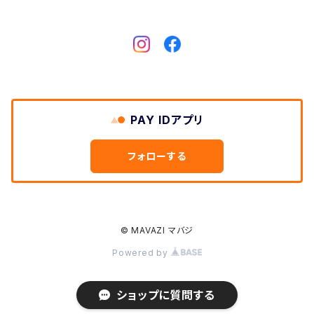
Gitman Brothers/Gitman Vintage
Gloverall
Good Old & Co.
PAY IDアプリ
GUNG HO
フォローする
HAV-A-HANK
© MAVAZI マバジ
Hilo Hattie
Powered by
Hippobloo
ショップに質問する