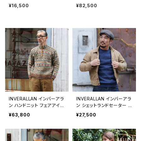
レスレット 金赤 #b126 日本製
D アリス ラウンド サンダル レザ
¥16,500
¥82,500
ーサンダル トングサンダル アメ
リカ製 全2色
INVERALLAN インバーアラ
INVERALLAN インバーアラ
ン ハンドニット フェアアイル
ン シェットランドセーター D
ウールセーター
ENIM(デニム)
¥63,800
¥27,500