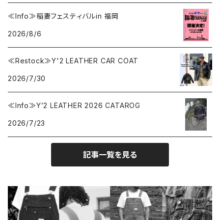
BY ROBERT JAMES
インテリア
2026.7.9
2026.7.30
≪Info≫稲妻フェスティバルin 福岡
2026/8/6
CAMBER
エプロン
2026.7.6
2026.7.23
≪Restock≫Y'2 LEATHER CAR COAT
Carhartt
バイク用品
2026.6.29
2026.6.27
2026/7/30
Collonil
ケア用品
2026.6.14
≪Info≫Y’2 LEATHER 2026 CATAROG
2026/7/23
CONVERSE
本、写真集
記事一覧を見る
CHIPPS COMPANY
眼鏡、サングラス
Crescent Down Works
DARN TOUGH VERMONT