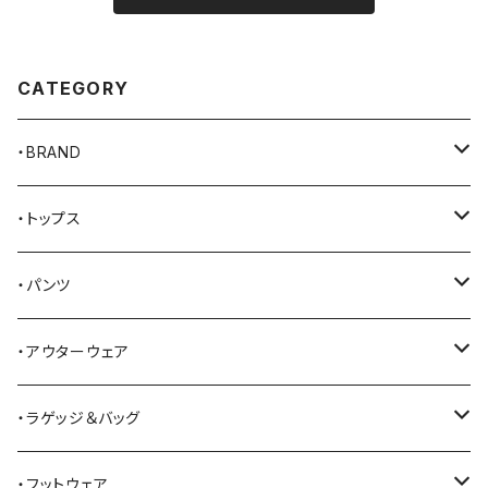
CATEGORY
・BRAND
AKER
・トップス
Alden
Tシャツ
・パンツ
ALFONSO'S OF HOLLYWOOD LEATHER
シャツ
ジーンズ
・アウターウェア
All American Khakis
ベスト
ワークパンツ
コート
・ラゲッジ＆バッグ
American Optical
セーター
オーバーオール
ジャケット
トートバッグ
・フットウェア