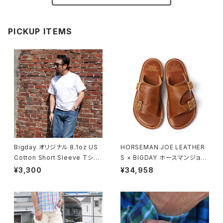
PICKUP ITEMS
Bigday オリジナル 8.1oz US
HORSEMAN JOE LEATHER
Cotton Short Sleeve Tシャ
S × BIGDAY ホースマンジョー
ツ 半袖 無地Tシャツ USコット
ダブルモンクストラップサンダル
¥3,300
¥34,958
ン 綿100％ ホワイト
モカ ブラウン