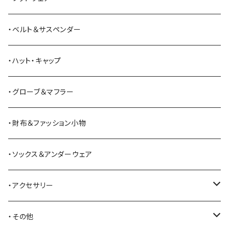
ANDERSON BEAN BOOT CO.
スウェットシャツ
ミリタリーパンツ
ベスト
ショルダーバッグ
ブーツ
・ベルト＆サスペンダー
Bass Pro Shops
カーディガン
ツナギ
リュック・バックパック
スニーカー
・ハット・キャップ
BATTLE LAKE
パーカー
ジャージ・スウェット
ボストンバッグ・ダッフルバッグ
サンダル
・グローブ＆マフラー
Barbour
ハーフパンツ・ショートパンツ
ヒップバッグ・ファニーパック
その他シューズ
・財布＆ファッション小物
BAYSIDE
ブリーフケース
シュー用品
・ソックス＆アンダーウェア
BELSTAFF
ツールバッグ
・アクセサリー
BIG BILL
バングル・ブレスレット
・その他