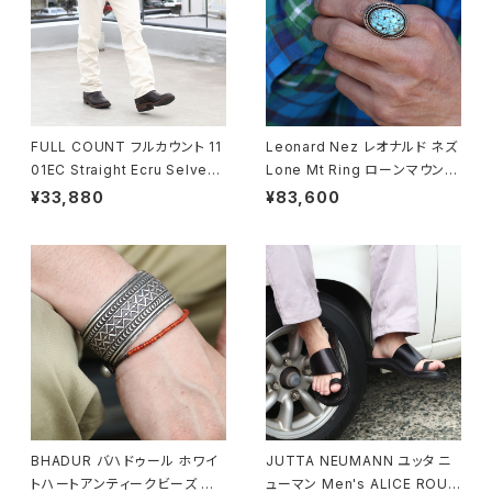
FULL COUNT フルカウント 11
Leonard Nez レオナルド ネズ
01EC Straight Ecru Selved
Lone Mt Ring ローンマウンテ
ge Denim ストレートセルビッ
ンターコイズリング 15号 ナバホ
¥33,880
¥83,600
ジデニム 5ポケットジーンズ
族 navajo
BHADUR バハドゥール ホワイ
JUTTA NEUMANN ユッタ ニ
トハートアンティークビーズ ブ
ューマン Men's ALICE ROUN