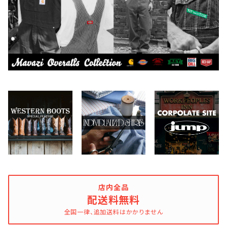
Dickies
DULUTH PACK
Easymoc
FERNAND LEATHER
FILSON
FOX RIVER
店内全品
配送料無料
全国一律、追加送料はかかりません
FULL COUNT