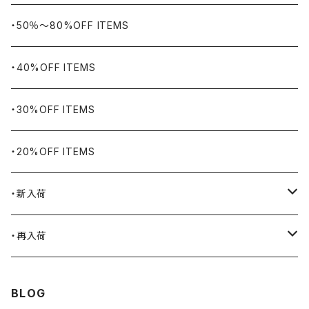
WORKERS BIGDAY
リング
ヴィンテージ
・50％〜80%OFF ITEMS
BHADUR
ネックレス・ペンダント
アウトドア用品
・40%OFF ITEMS
Bills KHAKIS
ピンズ・ブローチ
ナバホラグ・ビンテージラグ
・30%OFF ITEMS
BLUCO
腕時計
ブランケット
・20%OFF ITEMS
Blundstone
食品
・新入荷
BLACK JACK BOOTS
ライター
2026.7.31
・再入荷
BROTHERBRIDGE
ステッカー
2026.7.14
2026.8.5
BLOG