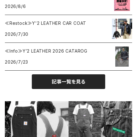
2026/8/6
CAMBER
エプロン
2026.7.6
2026.7.30
≪Restock≫Y'2 LEATHER CAR COAT
Carhartt
バイク用品
2026.6.29
2026.7.23
2026/7/30
Collonil
ケア用品
2026.6.27
≪Info≫Y’2 LEATHER 2026 CATAROG
2026/7/23
CONVERSE
本、写真集
記事一覧を見る
CHIPPS COMPANY
眼鏡、サングラス
Crescent Down Works
DARN TOUGH VERMONT