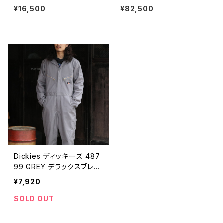
レスレット 金赤 #b126 日本製
D アリス ラウンド サンダル レザ
¥16,500
¥82,500
ーサンダル トングサンダル アメ
リカ製 全2色
Dickies ディッキーズ 487
99 GREY デラックスブレン
ドカバーオール つなぎ 作
¥7,920
業着
SOLD OUT