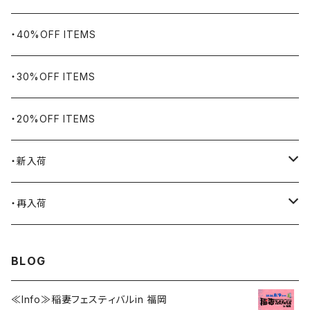
BHADUR
ネックレス・ペンダント
アウトドア用品
・40%OFF ITEMS
Bills KHAKIS
ピンズ・ブローチ
ナバホラグ・ビンテージラグ
・30%OFF ITEMS
BLUCO
腕時計
ブランケット
・20%OFF ITEMS
Blundstone
食品
・新入荷
BLACK JACK BOOTS
ライター
2026.7.31
・再入荷
BROTHERBRIDGE
ステッカー
2026.7.14
2026.8.8
BLOG
BY ROBERT JAMES
インテリア
2026.7.9
2026.8.5
≪Info≫稲妻フェスティバルin 福岡