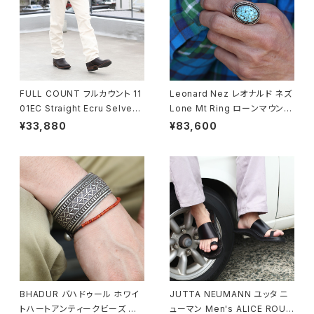
FULL COUNT フルカウント 11
Leonard Nez レオナルド ネズ
01EC Straight Ecru Selved
Lone Mt Ring ローンマウンテ
ge Denim ストレートセルビッ
ンターコイズリング 15号 ナバホ
¥33,880
¥83,600
ジデニム 5ポケットジーンズ
族 navajo
BHADUR バハドゥール ホワイ
JUTTA NEUMANN ユッタ ニ
トハートアンティークビーズ ブ
ューマン Men's ALICE ROUN