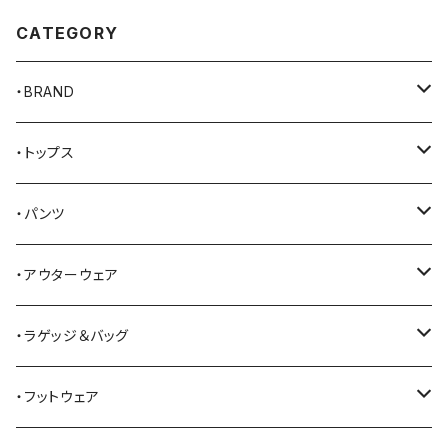
CATEGORY
・BRAND
AKER
・トップス
Alden
Tシャツ
・パンツ
ALFONSO'S OF HOLLYWOOD LEATHER
シャツ
ジーンズ
・アウターウェア
All American Khakis
ベスト
ワークパンツ
コート
・ラゲッジ＆バッグ
American Optical
セーター
オーバーオール
ジャケット
トートバッグ
・フットウェア