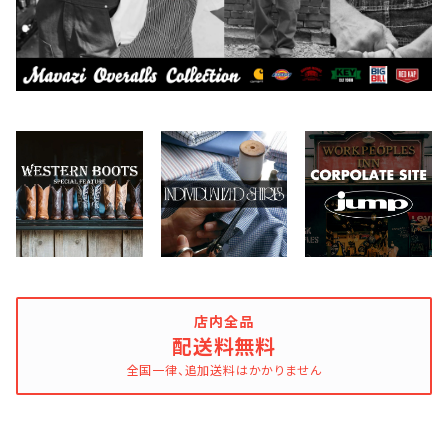
Dickies
DULUTH PACK
Easymoc
FERNAND LEATHER
FILSON
FOX RIVER
店内全品
配送料無料
全国一律、追加送料はかかりません
FULL COUNT
Gitman Brothers/Gitman Vintage