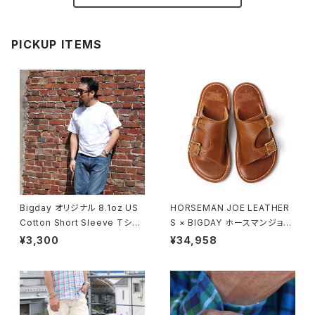
PICKUP ITEMS
Bigday オリジナル 8.1oz US
HORSEMAN JOE LEATHER
Cotton Short Sleeve Tシャ
S × BIGDAY ホースマンジョー
ツ 半袖 無地Tシャツ USコット
ダブルモンクストラップサンダル
¥3,300
¥34,958
ン 綿100％ ホワイト
モカ ブラウン