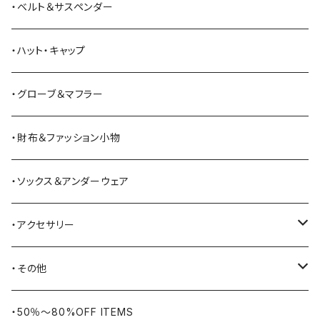
ANDERSON BEAN BOOT CO.
スウェットシャツ
ミリタリーパンツ
ベスト
ショルダーバッグ
ブーツ
・ベルト＆サスペンダー
Bass Pro Shops
カーディガン
ツナギ
リュック・バックパック
スニーカー
・ハット・キャップ
BATTLE LAKE
パーカー
ジャージ・スウェット
ボストンバッグ・ダッフルバッグ
サンダル
・グローブ＆マフラー
Barbour
ハーフパンツ・ショートパンツ
ヒップバッグ・ファニーパック
その他シューズ
・財布＆ファッション小物
BAYSIDE
ブリーフケース
シュー用品
・ソックス＆アンダーウェア
BELSTAFF
ツールバッグ
・アクセサリー
BIG BILL
バングル・ブレスレット
・その他
WORKERS BIGDAY
リング
ヴィンテージ
・50％〜80%OFF ITEMS