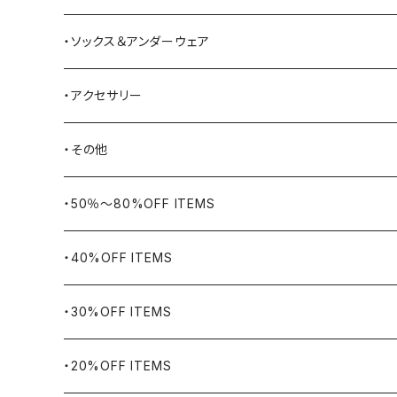
BAYSIDE
ブリーフケース
シュー用品
・ソックス＆アンダーウェア
BELSTAFF
ツールバッグ
・アクセサリー
BIG BILL
バングル・ブレスレット
・その他
WORKERS BIGDAY
リング
ヴィンテージ
・50％〜80%OFF ITEMS
BHADUR
ネックレス・ペンダント
アウトドア用品
・40%OFF ITEMS
Bills KHAKIS
ピンズ・ブローチ
ナバホラグ・ビンテージラグ
・30%OFF ITEMS
BLUCO
腕時計
ブランケット
・20%OFF ITEMS