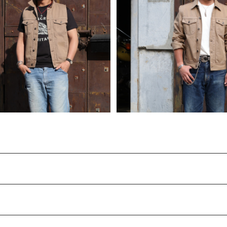
RI-LA HERITAGE シャングリ
SHANGRI-LA HERITAGE
テージ シングルライダー キャン
ラヘリテージ “SINGLE RIDE
¥21,560
バスベスト 全2色
¥34,100
バスジャケット 全2色
30%OFF