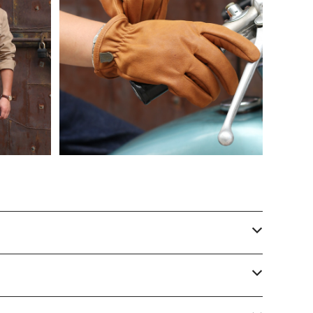
 シャングリ
SHANGRI-LA HERITAGE シャングリ
R” キャン
ラ ヘリテージ “Bandit” レザーグロー
¥15,400
ブ 全2色