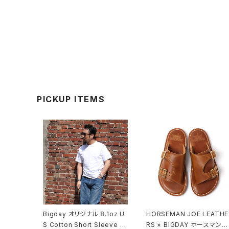
PICKUP ITEMS
Bigday オリジナル 8.1oz U
HORSEMAN JOE LEATHE
S Cotton Short Sleeve T
RS × BIGDAY ホースマンジ