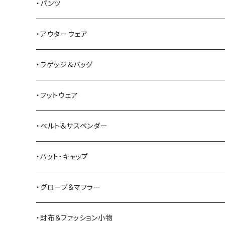
Alden
Tシャツ
・パンツ
ALFONSO'S OF HOLLYWOOD LEATHER
シャツ
ジーンズ
・アウターウェア
All American Khakis
ベスト
ワークパンツ
コート
・ラゲッジ＆バッグ
American Optical
セーター
オーバーオール
ジャケット
トートバッグ
・フットウェア
ANDERSON BEAN BOOT CO.
スウェットシャツ
ミリタリーパンツ
ベスト
ショルダーバッグ
ブーツ
・ベルト＆サスペンダー
Bass Pro Shops
カーディガン
ツナギ
リュック・バックパック
スニーカー
・ハット・キャップ
BATTLE LAKE
パーカー
ジャージ・スウェット
ボストンバッグ・ダッフルバッグ
サンダル
・グローブ＆マフラー
Barbour
ハーフパンツ・ショートパンツ
ヒップバッグ・ファニーパック
その他シューズ
・財布＆ファッション小物