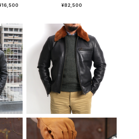
ブレスレット 金赤 #b126 日
OUND アリス ラウンド サン
¥16,500
¥82,500
本製
ダル レザーサンダル トングサ
ンダル アメリカ製 全2色
 シャングリ
SHANGRI-LA HERITAGE シャングリ
ザージャケ
ラヘリテージ ファーカラー“VARENN
¥104,500
E” レザージャケット 全2色