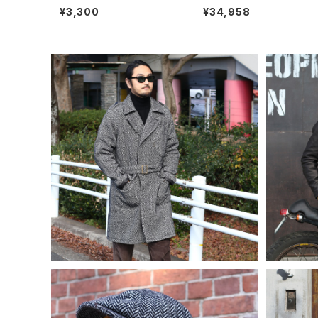
シャツ 半袖 無地Tシャツ US
ョー ダブルモンクストラップ
¥3,300
¥34,958
コットン 綿100％ ホワイト
ンダル モカ ブラウン
SHANGRI-LA HERITAGE シャングリ
SHANG
ラヘリテージ “Stelvio” Grey Herrin
ラヘリテ
¥231,000
gbone Wool Dispatch Rider Coat
ット ブ
ライダーコート