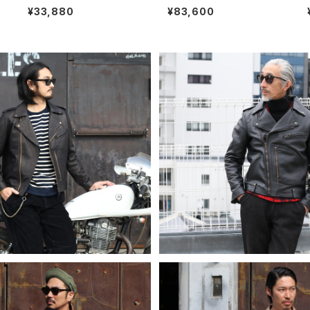
サ
edge Denim ストレートセル
ウンテンターコイズリング 15
¥33,880
¥83,600
ビッジデニム 5ポケットジーン
号 ナバホ族 navajo
ズ
RI-LA HERITAGE シャングリ
SHANGRI-LA HERITAGE
ージ “CHIODO” レザージャケ
ラヘリテージ “CHIODO” レ
¥198,000
¥198,000
ラック 2025 NEW VERSION
ット ブラック