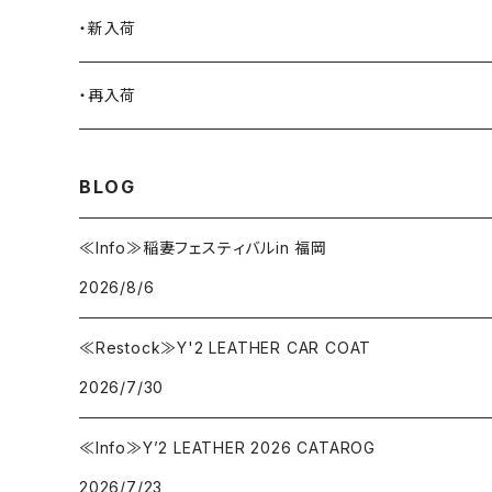
Blundstone
食品
・新入荷
BLACK JACK BOOTS
ライター
2026.7.31
・再入荷
BROTHERBRIDGE
ステッカー
2026.7.14
2026.8.5
BLOG
BY ROBERT JAMES
インテリア
2026.7.9
2026.7.30
≪Info≫稲妻フェスティバルin 福岡
2026/8/6
CAMBER
エプロン
2026.7.6
2026.7.23
≪Restock≫Y'2 LEATHER CAR COAT
Carhartt
バイク用品
2026.6.29
2026.6.27
2026/7/30
Collonil
ケア用品
2026.6.14
≪Info≫Y’2 LEATHER 2026 CATAROG
2026/7/23