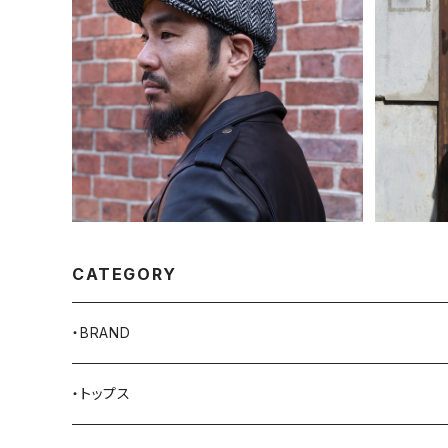
SHANG
SHANGRI-LA HERITAGE シャングリ
ラヘリ
ラ ヘリテージ ““Outlaw”8 Panel Ri
¥28,600
ders Cap アウトロー8パネルライダー
ズキャップ 全3色
CATEGORY
・BRAND
AKER
・トップス