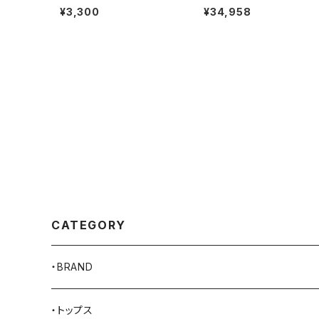
シャツ 半袖 無地Tシャツ US
ョー ダブルモンクストラップ
¥3,300
¥34,958
コットン 綿100％ ホワイト
ンダル モカ ブラウン
CATEGORY
・BRAND
AKER
・トップス