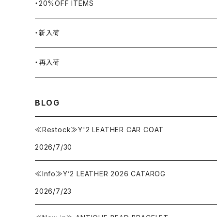
BLUCO
腕時計
ブランケット
・20%OFF ITEMS
Blundstone
食品
・新入荷
BLACK JACK BOOTS
ライター
2026.7.31
・再入荷
BROTHERBRIDGE
ステッカー
2026.7.14
2026.8.5
BLOG
BY ROBERT JAMES
インテリア
2026.7.9
2026.7.30
≪Restock≫Y'2 LEATHER CAR COAT
2026/7/30
CAMBER
エプロン
2026.7.6
2026.7.23
≪Info≫Y’2 LEATHER 2026 CATAROG
Carhartt
バイク用品
2026.6.29
2026.6.27
2026/7/23
Collonil
ケア用品
2026.6.14