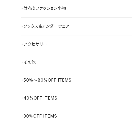
Barbour
ハーフパンツ・ショートパンツ
ヒップバッグ・ファニーパック
その他シューズ
・財布＆ファッション小物
BAYSIDE
ブリーフケース
シュー用品
・ソックス＆アンダーウェア
BELSTAFF
ツールバッグ
・アクセサリー
BIG BILL
バングル・ブレスレット
・その他
WORKERS BIGDAY
リング
ヴィンテージ
・50％〜80%OFF ITEMS
BHADUR
ネックレス・ペンダント
アウトドア用品
・40%OFF ITEMS
Bills KHAKIS
ピンズ・ブローチ
ナバホラグ・ビンテージラグ
・30%OFF ITEMS