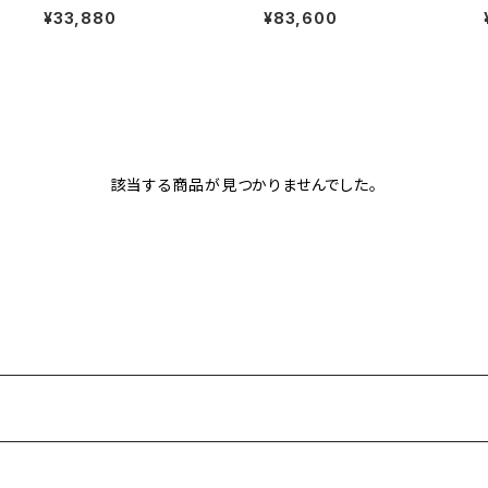
サ
edge Denim ストレートセル
ウンテンターコイズリング 15
¥33,880
¥83,600
ビッジデニム 5ポケットジーン
号 ナバホ族 navajo
ズ
該当する商品が見つかりませんでした。