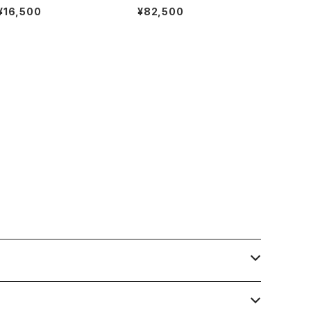
ブレスレット 金赤 #b126 日
OUND アリス ラウンド サン
¥16,500
¥82,500
本製
ダル レザーサンダル トングサ
ンダル アメリカ製 全2色