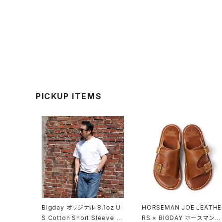
PICKUP ITEMS
Bigday オリジナル 8.1oz U
HORSEMAN JOE LEATHE
S Cotton Short Sleeve T
RS × BIGDAY ホースマンジ