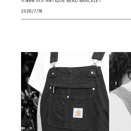
≪New in≫ ANTIQUE BEAD BRACELET
2026/7/18
CONVERSE
本、写真集
CHIPPS COMPANY
眼鏡、サングラス
Crescent Down Works
DARN TOUGH VERMONT
Dickies
DULUTH PACK
Easymoc