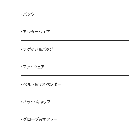
Alden
Tシャツ
・パンツ
ALFONSO'S OF HOLLYWOOD LEATHER
シャツ
ジーンズ
・アウターウェア
All American Khakis
ベスト
ワークパンツ
コート
・ラゲッジ＆バッグ
American Optical
セーター
オーバーオール
ジャケット
トートバッグ
・フットウェア
ANDERSON BEAN BOOT CO.
スウェットシャツ
ミリタリーパンツ
ベスト
ショルダーバッグ
ブーツ
・ベルト＆サスペンダー
Bass Pro Shops
カーディガン
ツナギ
リュック・バックパック
スニーカー
・ハット・キャップ
BATTLE LAKE
パーカー
ジャージ・スウェット
ボストンバッグ・ダッフルバッグ
サンダル
・グローブ＆マフラー