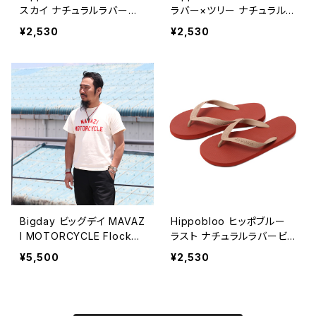
スカイ ナチュラルラバービ
ラバー×ツリー ナチュラルラ
ーチサンダル 天然ゴム メン
バービーチサンダル 天然ゴ
¥2,530
¥2,530
ズ レディース
ム メンズ レディース
Bigday ビッグデイ MAVAZ
Hippobloo ヒッポブルー
I MOTORCYCLE Flocked
ラスト ナチュラルラバービ
Print T-Shirt フロッキープ
ーチサンダル 天然ゴム メン
¥5,500
¥2,530
リントTシャツ 全3色
ズ レディース