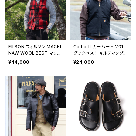
FILSON フィルソン MACKI
Carhartt カーハート V01
NAW WOOL BEST マッキ
ダックベスト キルティングラ
ーノウールベスト ALASKA
イニング MEN'S DUCK VE
¥44,000
¥24,000
FIT 全4色
ST ARCTIC-QUILT LINE
D 全2色