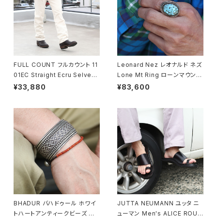
FULL COUNT フルカウント 11
Leonard Nez レオナルド ネズ
01EC Straight Ecru Selved
Lone Mt Ring ローンマウンテ
ge Denim ストレートセルビッ
ンターコイズリング 15号 ナバホ
¥33,880
¥83,600
ジデニム 5ポケットジーンズ
族 navajo
BHADUR バハドゥール ホワイ
JUTTA NEUMANN ユッタ ニ
トハートアンティークビーズ ブ
ューマン Men's ALICE ROUN