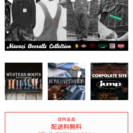
DARN TOUGH VERMONT
Dickies
DULUTH PACK
Easymoc
FERNAND LEATHER
FILSON
FOX RIVER
店内全品
配送料無料