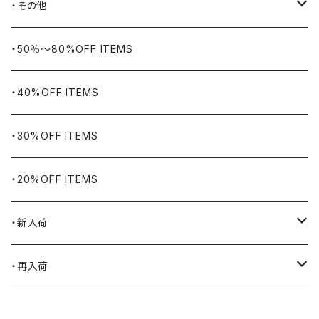
BIG BILL
バングル・ブレスレット
・その他
WORKERS BIGDAY
リング
ヴィンテージ
・50％〜80%OFF ITEMS
BHADUR
ネックレス・ペンダント
アウトドア用品
・40%OFF ITEMS
Bills KHAKIS
ピンズ・ブローチ
ナバホラグ・ビンテージラグ
・30%OFF ITEMS
BLUCO
腕時計
ブランケット
・20%OFF ITEMS
Blundstone
食品
・新入荷
BLACK JACK BOOTS
ライター
2026.7.31
・再入荷
BROTHERBRIDGE
ステッカー
2026.7.14
2026.8.8