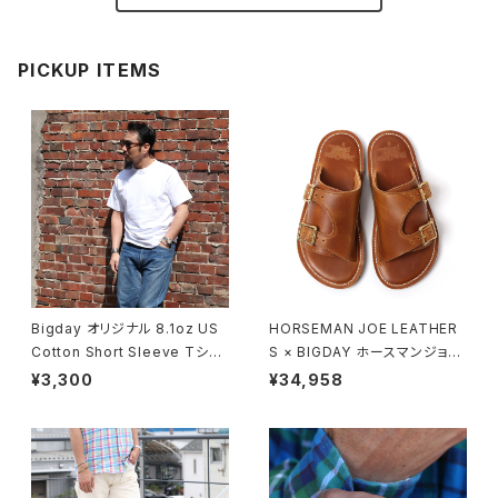
PICKUP ITEMS
Bigday オリジナル 8.1oz US
HORSEMAN JOE LEATHER
Cotton Short Sleeve Tシャ
S × BIGDAY ホースマンジョー
ツ 半袖 無地Tシャツ USコット
ダブルモンクストラップサンダル
¥3,300
¥34,958
ン 綿100％ ホワイト
モカ ブラウン