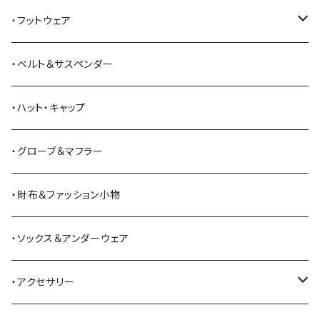
American Optical
セーター
オーバーオール
ジャケット
トートバッグ
・フットウェア
ANDERSON BEAN BOOT CO.
スウェットシャツ
ミリタリーパンツ
ベスト
ショルダーバッグ
ブーツ
・ベルト＆サスペンダー
Bass Pro Shops
カーディガン
ツナギ
リュック・バックパック
スニーカー
・ハット・キャップ
BATTLE LAKE
パーカー
ジャージ・スウェット
ボストンバッグ・ダッフルバッグ
サンダル
・グローブ＆マフラー
Barbour
ハーフパンツ・ショートパンツ
ヒップバッグ・ファニーパック
その他シューズ
・財布＆ファッション小物
BAYSIDE
ブリーフケース
シュー用品
・ソックス＆アンダーウェア
BELSTAFF
ツールバッグ
・アクセサリー