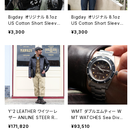
Bigday オリジナル 8.1oz
Bigday オリジナル 8.1oz
US Cotton Short Sleeve
US Cotton Short Sleeve
Tシャツ 半袖 無地Tシャツ
Tシャツ 半袖 無地Tシャツ
¥3,300
¥3,300
USコットン 綿100％ ネイビ
USコットン 綿100％ サンド
ー
Y'2 LEATHER ワイツーレ
WMT ダブルエムティー W
ザー ANILINE STEER RO
MT WATCHES Sea Dive
UNDED HEM CAR COAT
r - SUB-MILIUS ( Tropic
¥171,820
¥93,510
アニリンステアラウンドヘム
al ) / Heavy Aged シーダ