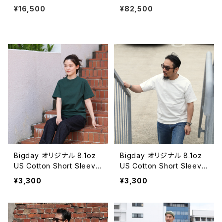
レスレット 金赤 #b126 日本製
D アリス ラウンド サンダル レザ
¥16,500
¥82,500
ーサンダル トングサンダル アメ
リカ製 全2色
Bigday オリジナル 8.1oz
Bigday オリジナル 8.1oz
US Cotton Short Sleeve
US Cotton Short Sleeve
Tシャツ 半袖 無地Tシャツ
Tシャツ 半袖 無地Tシャツ
¥3,300
¥3,300
USコットン 綿100％ ダーク
USコットン 綿100％ ナチュ
グリーン
ラル