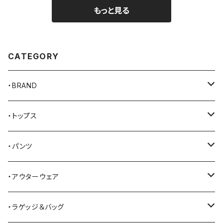
もっと見る
CATEGORY
・BRAND
AKER
・トップス
Alden
Tシャツ
・パンツ
ALFONSO'S OF HOLLYWOOD LEATHER
シャツ
ジーンズ
・アウターウェア
All American Khakis
ベスト
ワークパンツ
コート
・ラゲッジ＆バッグ