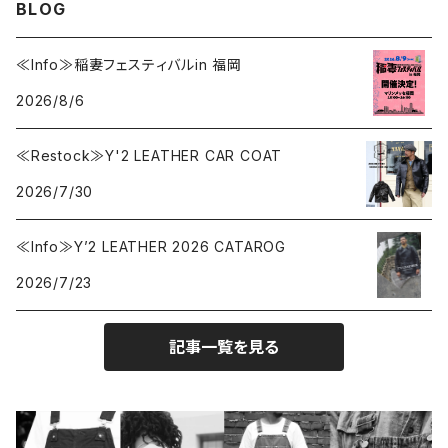
BLOG
BY ROBERT JAMES
インテリア
2026.7.9
2026.8.5
≪Info≫稲妻フェスティバルin 福岡
2026/8/6
CAMBER
エプロン
2026.7.6
2026.7.30
≪Restock≫Y'2 LEATHER CAR COAT
Carhartt
バイク用品
2026.6.29
2026.7.23
2026/7/30
Collonil
ケア用品
2026.6.27
≪Info≫Y’2 LEATHER 2026 CATAROG
2026/7/23
CONVERSE
本、写真集
記事一覧を見る
CHIPPS COMPANY
眼鏡、サングラス
Crescent Down Works