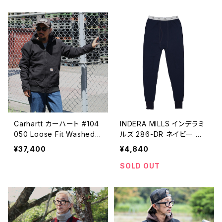
カーコート LSC-76-C サイ
イバー サブミリウス トロピ
ズ44
カル ウォッチ 腕時計
Carhartt カーハート #104
INDERA MILLS インデラミ
050 Loose Fit Washed
ルズ 286-DR ネイビー サ
Duck Insulated Active J
ーマル パンツ レギンス ICE
¥37,400
¥4,840
acket アクティブジャケット
TEX
SOLD OUT