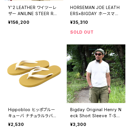
Y'2 LEATHER ワイツーレ
HORSEMAN JOE LEATH
ザー ANILINE STEER RO
ERS×BIGDAY ホースマン
UNDED HEM CAR COAT
ジョー モンクストラップサン
¥156,200
¥35,310
アニリンステアラウンドヘム
ダル ブラック
カーコート LSC-76-C サイ
SOLD OUT
ズ38〜42
Hippobloo ヒッポブルー
Bigday Original Henry N
キューバ ナチュラルラバー
eck Short Sleeve T-Shir
ビーチサンダル 天然ゴム メ
t ヘンリーネック半袖Tシャ
¥2,530
¥3,300
ンズ レディース
ツ コットン100％ 6.2oz.