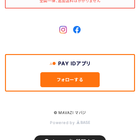
全国一律、追加送料はかかりません
FULL COUNT
Gitman Brothers/Gitman Vintage
Gloverall
Good Old & Co.
PAY IDアプリ
GUNG HO
フォローする
HAV-A-HANK
© MAVAZI マバジ
Hilo Hattie
Powered by
Hippobloo