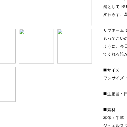
舗として RUG
変わらず、
サブネーム to
もってこい
ように、今
てくれる誰
■サイズ
ワンサイズ：縦
■生産国：
■素材
本体：牛革
ジュエルス