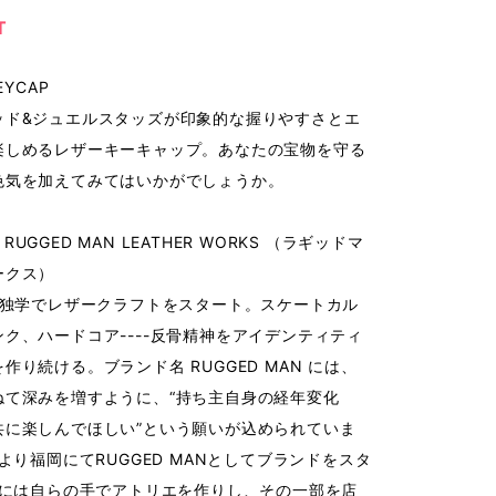
T
EYCAP
ッド&ジュエルスタッズが印象的な握りやすさとエ
楽しめるレザーキーキャップ。あなたの宝物を守る
色気を加えてみてはいかがでしょうか。
UGGED MAN LEATHER WORKS （ラギッドマ
ークス）
より独学でレザークラフトをスタート。スケートカル
ク、ハードコア----反骨精神をアイデンティティ
作り続ける。ブランド名 RUGGED MAN には、
ねて深みを増すように、“持ち主自身の経年変化
共に楽しんでほしい”という願いが込められていま
年より福岡にてRUGGED MANとしてブランドをスタ
5年には自らの手でアトリエを作りし、その一部を店