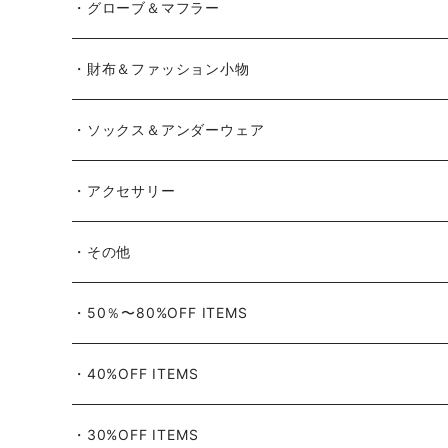
BATTLE LAKE
パーカー
ジャージ・スウェット
ボストンバッグ・ダッフルバッグ
サンダル
・グローブ＆マフラー
Barbour
ハーフパンツ・ショートパンツ
ヒップバッグ・ファニーパック
その他シューズ
・財布＆ファッション小物
BAYSIDE
ブリーフケース
シュー用品
・ソックス＆アンダーウェア
BELSTAFF
ツールバッグ
・アクセサリー
BIG BILL
バングル・ブレスレット
・その他
WORKERS BIGDAY
リング
ヴィンテージ
・50％〜80%OFF ITEMS
BHADUR
ネックレス・ペンダント
アウトドア用品
・40%OFF ITEMS
Bills KHAKIS
ピンズ・ブローチ
ナバホラグ・ビンテージラグ
・30%OFF ITEMS