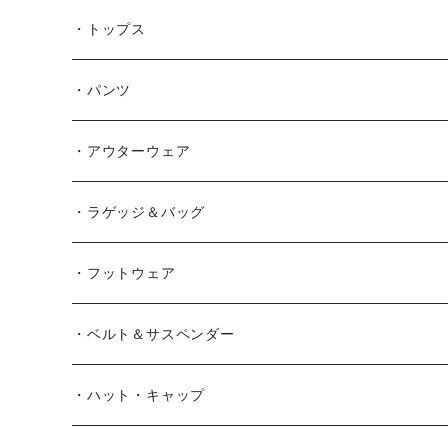
AKER
・トップス
Alden
Tシャツ
・パンツ
ALFONSO'S OF HOLLYWOOD LEATHER
シャツ
ジーンズ
・アウターウェア
All American Khakis
ベスト
ワークパンツ
コート
・ラゲッジ＆バッグ
American Optical
セーター
オーバーオール
ジャケット
トートバッグ
・フットウェア
ANDERSON BEAN BOOT CO.
スウェットシャツ
ミリタリーパンツ
ベスト
ショルダーバッグ
ブーツ
・ベルト＆サスペンダー
Bass Pro Shops
カーディガン
ツナギ
リュック・バックパック
スニーカー
・ハット・キャップ