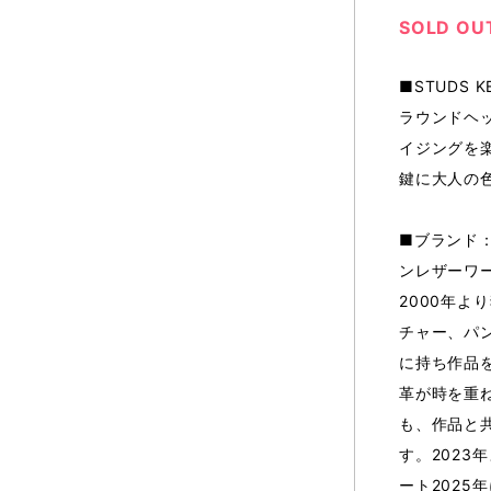
SOLD OU
■STUDS K
ラウンドヘ
イジングを
鍵に大人の
■ブランド：R
ンレザーワ
2000年
チャー、パン
に持ち作品を
革が時を重
も、作品と
す。2023
ート202