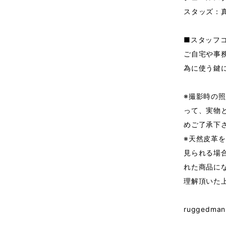
スタッズ：
■スタッフ
ご自宅や事
為に使う鍵
※撮影時の
って、実物
めご了承下
※天然皮革
見られる場
れた商品に
理解頂いた
ruggedman