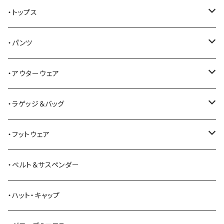
AKER
・トップス
Alden
Tシャツ
・パンツ
ALFONSO'S OF HOLLYWOOD LEATHER
シャツ
ジーンズ
・アウターウェア
All American Khakis
ベスト
ワークパンツ
コート
・ラゲッジ＆バッグ
American Optical
セーター
オーバーオール
ジャケット
トートバッグ
・フットウェア
ANDERSON BEAN BOOT CO.
スウェットシャツ
ミリタリーパンツ
ベスト
ショルダーバッグ
ブーツ
・ベルト＆サスペンダー
Bass Pro Shops
カーディガン
ツナギ
リュック・バックパック
スニーカー
・ハット・キャップ