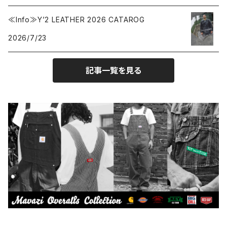
Collonil
ケア用品
2026.6.14
≪Info≫Y’2 LEATHER 2026 CATAROG
2026/7/23
CONVERSE
本、写真集
記事一覧を見る
CHIPPS COMPANY
眼鏡、サングラス
Crescent Down Works
DARN TOUGH VERMONT
Dickies
DULUTH PACK