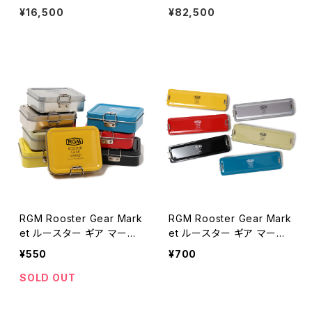
レスレット 金赤 #b126 日本製
D アリス ラウンド サンダル レザ
¥16,500
¥82,500
ーサンダル トングサンダル アメ
リカ製 全2色
RGM Rooster Gear Mark
RGM Rooster Gear Mark
et ルースター ギア マーケ
et ルースター ギア マーケ
ット TIN CASE ブリキ 全8
ット TIN CASE -LB- ブリキ
¥550
¥700
色
全6色
SOLD OUT