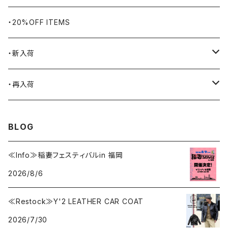
BLUCO
腕時計
ブランケット
・20%OFF ITEMS
Blundstone
食品
・新入荷
BLACK JACK BOOTS
ライター
2026.7.31
・再入荷
BROTHERBRIDGE
ステッカー
2026.7.14
2026.8.5
BLOG
BY ROBERT JAMES
インテリア
2026.7.9
2026.7.30
≪Info≫稲妻フェスティバルin 福岡
2026/8/6
CAMBER
エプロン
2026.7.6
2026.7.23
≪Restock≫Y'2 LEATHER CAR COAT
Carhartt
バイク用品
2026.6.29
2026.6.27
2026/7/30