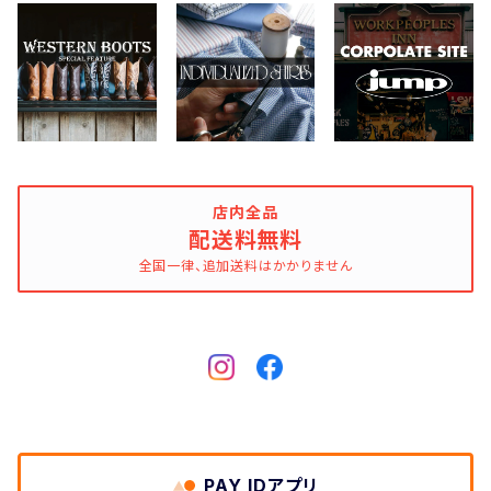
Easymoc
FERNAND LEATHER
FILSON
FOX RIVER
店内全品
配送料無料
全国一律、追加送料はかかりません
FULL COUNT
Gitman Brothers/Gitman Vintage
Gloverall
Good Old & Co.
PAY IDアプリ