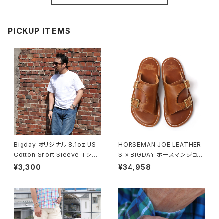
PICKUP ITEMS
Bigday オリジナル 8.1oz US
HORSEMAN JOE LEATHER
Cotton Short Sleeve Tシャ
S × BIGDAY ホースマンジョー
ツ 半袖 無地Tシャツ USコット
ダブルモンクストラップサンダル
¥3,300
¥34,958
ン 綿100％ ホワイト
モカ ブラウン