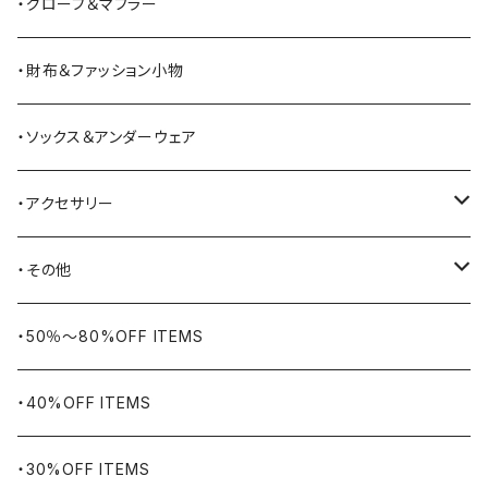
BATTLE LAKE
パーカー
ジャージ・スウェット
ボストンバッグ・ダッフルバッグ
サンダル
・グローブ＆マフラー
Barbour
ハーフパンツ・ショートパンツ
ヒップバッグ・ファニーパック
その他シューズ
・財布＆ファッション小物
BAYSIDE
ブリーフケース
シュー用品
・ソックス＆アンダーウェア
BELSTAFF
ツールバッグ
・アクセサリー
BIG BILL
バングル・ブレスレット
・その他
WORKERS BIGDAY
リング
ヴィンテージ
・50％〜80%OFF ITEMS
BHADUR
ネックレス・ペンダント
アウトドア用品
・40%OFF ITEMS
Bills KHAKIS
ピンズ・ブローチ
ナバホラグ・ビンテージラグ
・30%OFF ITEMS