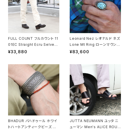
FULL COUNT フルカウント 11
Leonard Nez レオナルド ネズ
01EC Straight Ecru Selved
Lone Mt Ring ローンマウンテ
ge Denim ストレートセルビッ
ンターコイズリング 15号 ナバホ
¥33,880
¥83,600
ジデニム 5ポケットジーンズ
族 navajo
BHADUR バハドゥール ホワイ
JUTTA NEUMANN ユッタ ニ
トハートアンティークビーズ ブ
ューマン Men's ALICE ROUN