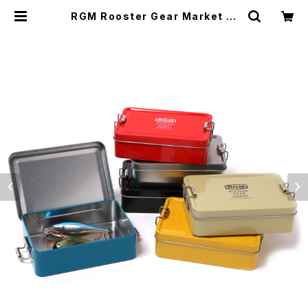
RGM Rooster Gear Market ル
ースター ギア マーケット TIN CASE
GRANDE ブリキ ケース 全6色 | M
AVAZI マバジ