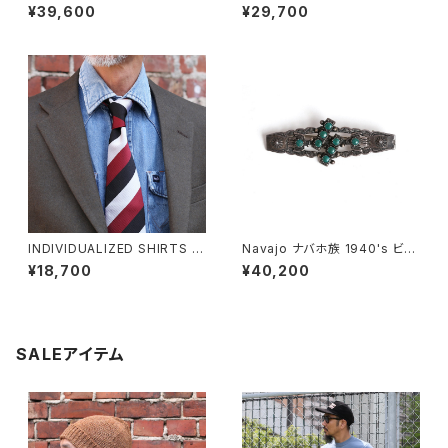
Vintage Navajo Owl Silver
ジュエリー Comb ヘアコーム
¥39,600
¥29,700
Pins ヴィンテージ フクロウター
コイズピンズ 梟 ナバホ族
INDIVIDUALIZED SHIRTS イ
Navajo ナバホ族 1940's ビン
ンディビジュアライズドシャツ レ
テージ サンダーバード ターコイ
¥18,700
¥40,200
ジメンタルストライプネクタイ R
ズ ピンズ
EGIMENTAL STRIPE TIE ネ
クタイ アメリカ製
SALEアイテム