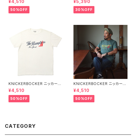
¥4,510
¥5,390
プトン Tシャツ
mount Bronc Western T-Sh
irt 半袖Tシャツ 全3色
50%OFF
30%OFF
KNICKERBOCKER ニッカーボ
KNICKERBOCKER ニッカーボ
ッカー MILK ハンプトン Tシャ
ッカー GREEN ハンプトン Tシ
¥4,510
¥4,510
ツ
ャツ
50%OFF
50%OFF
CATEGORY