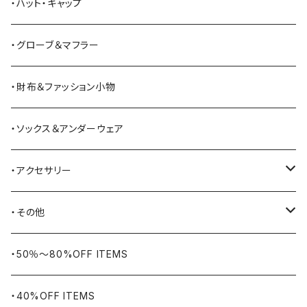
Bass Pro Shops
カーディガン
ツナギ
リュック・バックパック
スニーカー
・ハット・キャップ
BATTLE LAKE
パーカー
ジャージ・スウェット
ボストンバッグ・ダッフルバッグ
サンダル
・グローブ＆マフラー
Barbour
ハーフパンツ・ショートパンツ
ヒップバッグ・ファニーパック
その他シューズ
・財布＆ファッション小物
BAYSIDE
ブリーフケース
シュー用品
・ソックス＆アンダーウェア
BELSTAFF
ツールバッグ
・アクセサリー
BIG BILL
バングル・ブレスレット
・その他
WORKERS BIGDAY
リング
ヴィンテージ
・50％〜80%OFF ITEMS
BHADUR
ネックレス・ペンダント
アウトドア用品
・40%OFF ITEMS