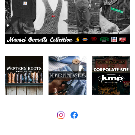
Carhartt
バイク用品
2026.6.29
2026.7.23
Collonil
ケア用品
2026.6.27
CONVERSE
本、写真集
CHIPPS COMPANY
眼鏡、サングラス
Crescent Down Works
DARN TOUGH VERMONT
Dickies