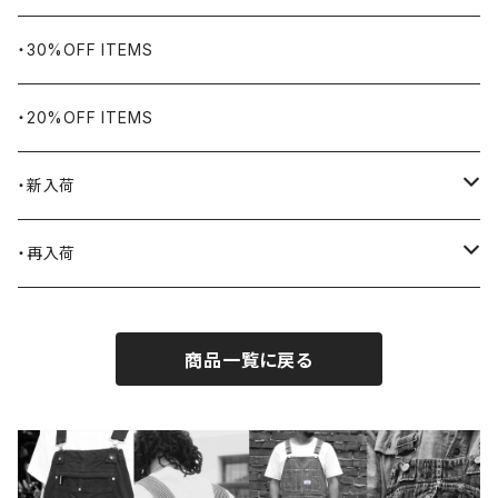
Bills KHAKIS
ピンズ・ブローチ
ナバホラグ・ビンテージラグ
・30%OFF ITEMS
BLUCO
腕時計
ブランケット
・20%OFF ITEMS
Blundstone
食品
・新入荷
BLACK JACK BOOTS
ライター
2026.7.31
・再入荷
BROTHERBRIDGE
ステッカー
2026.7.14
2026.8.8
商品一覧に戻る
BY ROBERT JAMES
インテリア
2026.7.9
2026.8.5
CAMBER
エプロン
2026.7.6
2026.7.30