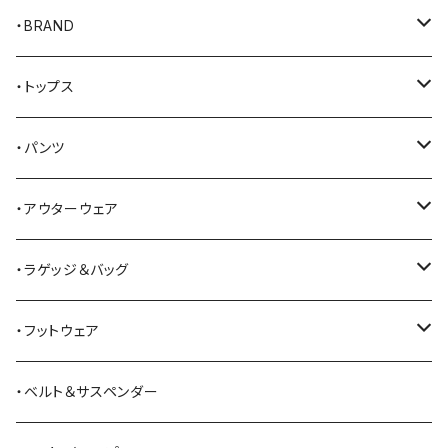
・BRAND
AKER
・トップス
Alden
Tシャツ
・パンツ
ALFONSO'S OF HOLLYWOOD LEATHER
シャツ
ジーンズ
・アウターウェア
All American Khakis
ベスト
ワークパンツ
コート
・ラゲッジ＆バッグ
American Optical
セーター
オーバーオール
ジャケット
トートバッグ
・フットウェア
ANDERSON BEAN BOOT CO.
スウェットシャツ
ミリタリーパンツ
ベスト
ショルダーバッグ
ブーツ
・ベルト＆サスペンダー