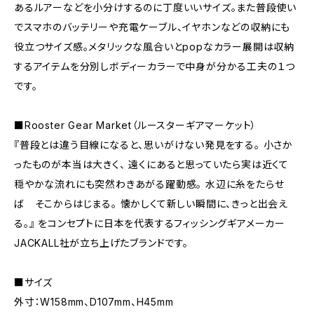
あるルアーなどを小分けするのに丁度いいサイズ。また普段使い
でスマホのバッテリーや充電ケーブル、イヤホンなどの収納にも
役立つサイズ感。メタリックな風合いとpopなカラー展開は収納
するアイテムを分別しボディーカラーで中身が分かる工夫の１つ
です。
■Rooster Gear Market（ルースターギアマーケット）
『普段とは違う目線になると、思いがけない発見をする。 小さか
ったものが本当は大きく、 遠くにあると思っていたら実は近くて
穏やかな流れにも突然わきあがる躍動感。 水辺に糸をたらせ
ば そこからはじまる。 懐かしくて新しい瞬間に、きっと出会え
る。』 をコンセプトに日本を代表するフィッシングギアメーカー
JACKALL社が立ち上げたブランドです。
■サイズ
外寸：W158mm、D107mm、H45mm