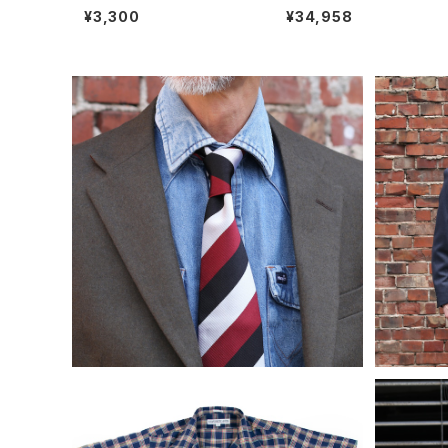
シャツ 半袖 無地Tシャツ US
ョー ダブルモンクストラップ
¥3,300
¥34,958
コットン 綿100％ ホワイト
ンダル モカ ブラウン
INDIVIDUALIZED SHIRTS インディ
INDIV
ビジュアライズドシャツ レジメンタルス
ディビジ
¥18,700
トライプネクタイ REGIMENTAL STRI
ルホップ
PE TIE ネクタイ アメリカ製