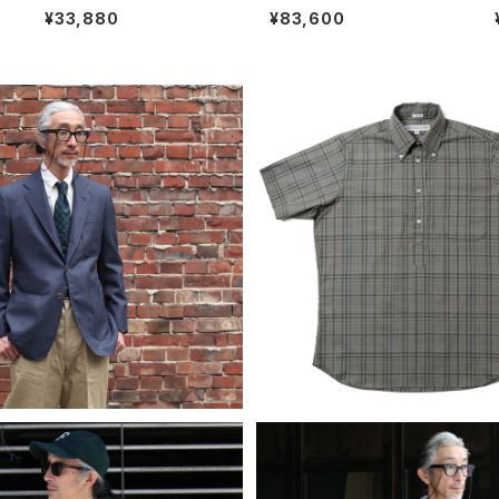
サ
edge Denim ストレートセル
ウンテンターコイズリング 15
¥33,880
¥83,600
ビッジデニム 5ポケットジーン
号 ナバホ族 navajo
ズ
IDUALIZED CLOTHING イン
INDIVIDUALIZED SHIRT
ュアライズドクロージング ウー
ビジュアライズドシャツ BASI
¥143,000
¥34,650
サックブレザー ネイビーグレー
オーバーシャツ プルオー