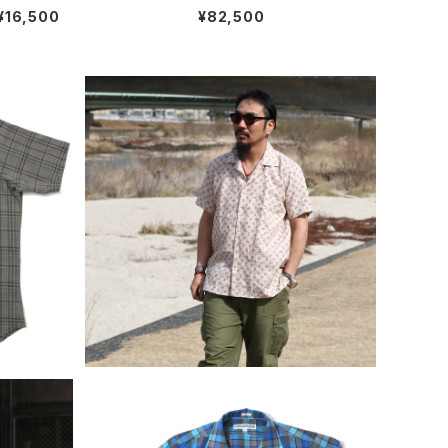
ブレスレット 金赤 #b126 日
OUND アリス ラウンド サン
¥16,500
¥82,500
本製
ダル レザーサンダル トングサ
ンダル アメリカ製 全2色
S インディ
INDIVIDUALIZED SHIRTS インディ
L ポップ
ビジュアライズドシャツ Vintage Line
¥45,100
バー
n Camp Collar Shirts Beige Patt
ern ヴィンテージリネンキャンプカラー
半袖シャツ