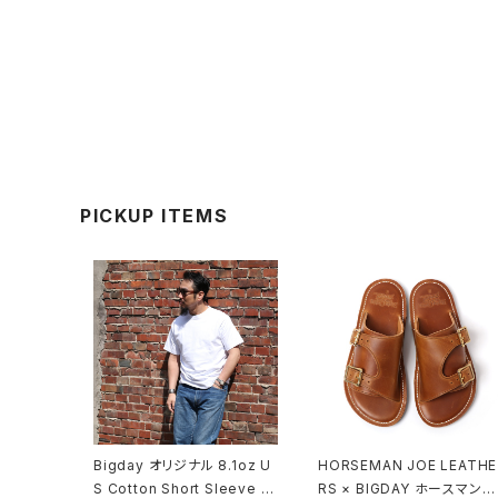
PICKUP ITEMS
Bigday オリジナル 8.1oz U
HORSEMAN JOE LEATHE
S Cotton Short Sleeve T
RS × BIGDAY ホースマンジ