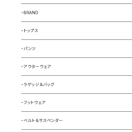
・BRAND
AKER
・トップス
Alden
Tシャツ
・パンツ
ALFONSO'S OF HOLLYWOOD LEATHER
シャツ
ジーンズ
・アウターウェア
All American Khakis
ベスト
ワークパンツ
コート
・ラゲッジ＆バッグ
American Optical
セーター
オーバーオール
ジャケット
トートバッグ
・フットウェア
ANDERSON BEAN BOOT CO.
スウェットシャツ
ミリタリーパンツ
ベスト
ショルダーバッグ
ブーツ
・ベルト＆サスペンダー