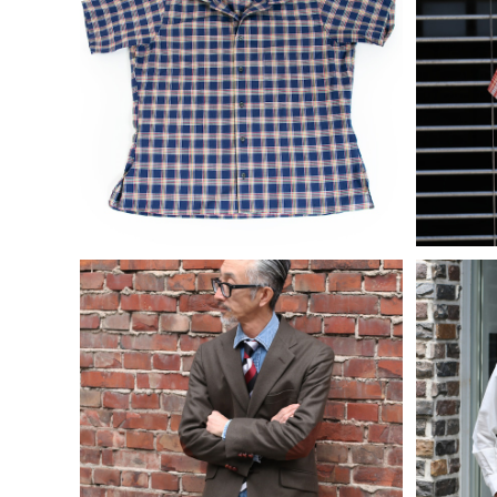
INDIVIDUALIZED SHIRTS インディ
INDIV
ビジュアライズドシャツ キャンプカラー
ビジュア
¥27,500
コットン チェック 半袖シャツ Camp C
プオ
ollar S/S Shirts Athletic Fit
INDIVIDUALIZED CLOTHING イン
INDIV
ディビジュアライズドクロージング カン
ビジュア
¥148,500
トリーブレザー COUNTRY BRAZER
ジャケット