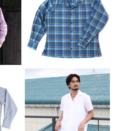
SOLD OUT
S インディ
INDIVIDUALIZED SHIRTS インディ
ュラーカラ
ビジュアライズドシャツ キャンプカラー
¥17,160
長袖シャツ 全4色
40%OFF
S インディ
INDIVIDUALIZED SHIRTS インディ
 レガッタ
ビジュアライズドシャツ INDIVIDUALI
¥45,100
ツ
ZED SHIRTS インディビジュアライズ
ドシャツ New York Linen Camp Col
lar Shirts ニューヨークリネンキャン
プカラーシャツ