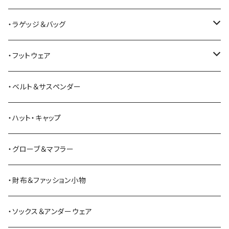
All American Khakis
ベスト
ワークパンツ
コート
・ラゲッジ＆バッグ
American Optical
セーター
オーバーオール
ジャケット
トートバッグ
・フットウェア
ANDERSON BEAN BOOT CO.
スウェットシャツ
ミリタリーパンツ
ベスト
ショルダーバッグ
ブーツ
・ベルト＆サスペンダー
Bass Pro Shops
カーディガン
ツナギ
リュック・バックパック
スニーカー
・ハット・キャップ
BATTLE LAKE
パーカー
ジャージ・スウェット
ボストンバッグ・ダッフルバッグ
サンダル
・グローブ＆マフラー
Barbour
ハーフパンツ・ショートパンツ
ヒップバッグ・ファニーパック
その他シューズ
・財布＆ファッション小物
BAYSIDE
ブリーフケース
シュー用品
・ソックス＆アンダーウェア