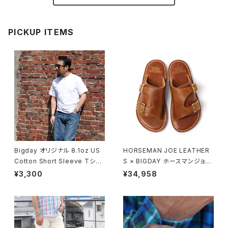
PICKUP ITEMS
Bigday オリジナル 8.1oz US
HORSEMAN JOE LEATHER
Cotton Short Sleeve Tシャ
S × BIGDAY ホースマンジョー
ツ 半袖 無地Tシャツ USコット
ダブルモンクストラップサンダル
¥3,300
¥34,958
ン 綿100％ ホワイト
モカ ブラウン