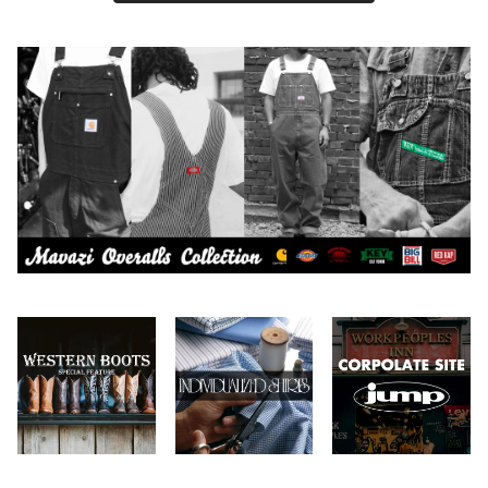
Crescent Down Works
DARN TOUGH VERMONT
Dickies
DULUTH PACK
Easymoc
FERNAND LEATHER
FILSON