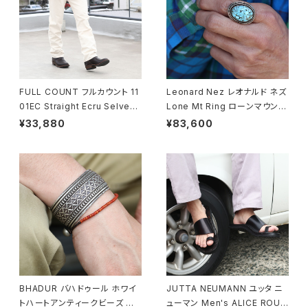
FULL COUNT フルカウント 11
Leonard Nez レオナルド ネズ
01EC Straight Ecru Selved
Lone Mt Ring ローンマウンテ
ge Denim ストレートセルビッ
ンターコイズリング 15号 ナバホ
¥33,880
¥83,600
ジデニム 5ポケットジーンズ
族 navajo
BHADUR バハドゥール ホワイ
JUTTA NEUMANN ユッタ ニ
トハートアンティークビーズ ブ
ューマン Men's ALICE ROUN