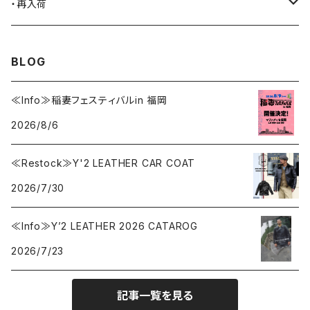
BLACK JACK BOOTS
ライター
2026.7.31
・再入荷
BROTHERBRIDGE
ステッカー
2026.7.14
2026.8.8
BLOG
BY ROBERT JAMES
インテリア
2026.7.9
2026.8.5
≪Info≫稲妻フェスティバルin 福岡
2026/8/6
CAMBER
エプロン
2026.7.6
2026.7.30
≪Restock≫Y'2 LEATHER CAR COAT
Carhartt
バイク用品
2026.6.29
2026.7.23
2026/7/30
Collonil
ケア用品
2026.6.27
≪Info≫Y’2 LEATHER 2026 CATAROG
2026/7/23
CONVERSE
本、写真集
記事一覧を見る
CHIPPS COMPANY
眼鏡、サングラス