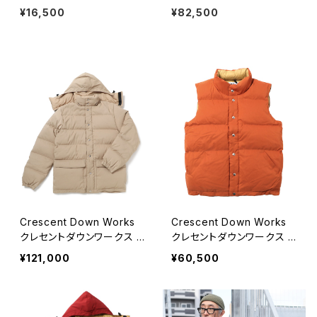
レスレット 金赤 #b126 日本製
D アリス ラウンド サンダル レザ
¥16,500
¥82,500
ーサンダル トングサンダル アメ
リカ製 全2色
Crescent Down Works
Crescent Down Works
クレセントダウンワークス P
クレセントダウンワークス R
UTTY ダウンジャケット 6
UST ダウンベスト 60/40
¥121,000
¥60,500
0/40