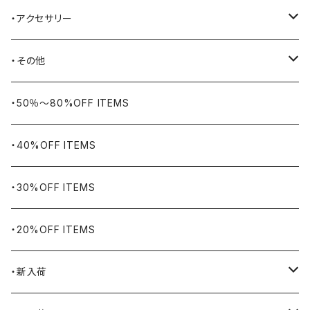
BELSTAFF
ツールバッグ
・アクセサリー
BIG BILL
バングル・ブレスレット
・その他
WORKERS BIGDAY
リング
ヴィンテージ
・50％〜80%OFF ITEMS
BHADUR
ネックレス・ペンダント
アウトドア用品
・40%OFF ITEMS
Bills KHAKIS
ピンズ・ブローチ
ナバホラグ・ビンテージラグ
・30%OFF ITEMS
BLUCO
腕時計
ブランケット
・20%OFF ITEMS
Blundstone
食品
・新入荷