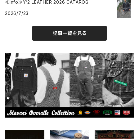
≪Info≫Y’2 LEATHER 2026 CATAROG
2026/7/23
CONVERSE
本、写真集
記事一覧を見る
CHIPPS COMPANY
眼鏡、サングラス
Crescent Down Works
DARN TOUGH VERMONT
Dickies
DULUTH PACK
Easymoc