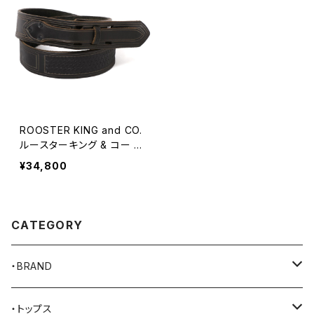
ROOSTER KING and CO.
ルースターキング & コー オ
ールドスタイル バックルレ
¥34,800
ス ブラックベルト 34インチ
CATEGORY
・BRAND
AKER
・トップス