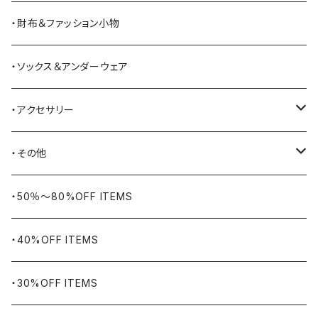
Barbour
ハーフパンツ・ショートパンツ
ヒップバッグ・ファニーパック
その他シューズ
・財布＆ファッション小物
BAYSIDE
ブリーフケース
シュー用品
・ソックス＆アンダーウェア
BELSTAFF
ツールバッグ
・アクセサリー
BIG BILL
バングル・ブレスレット
・その他
WORKERS BIGDAY
リング
ヴィンテージ
・50％〜80%OFF ITEMS
BHADUR
ネックレス・ペンダント
アウトドア用品
・40%OFF ITEMS
Bills KHAKIS
ピンズ・ブローチ
ナバホラグ・ビンテージラグ
・30%OFF ITEMS