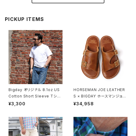
PICKUP ITEMS
Bigday オリジナル 8.1oz US
HORSEMAN JOE LEATHER
Cotton Short Sleeve Tシャ
S × BIGDAY ホースマンジョー
ツ 半袖 無地Tシャツ USコット
ダブルモンクストラップサンダル
¥3,300
¥34,958
ン 綿100％ ホワイト
モカ ブラウン