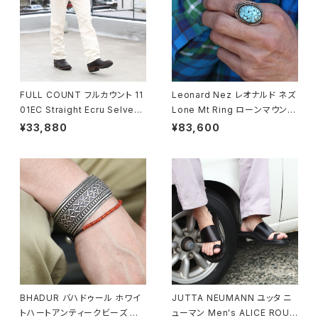
FULL COUNT フルカウント 11
Leonard Nez レオナルド ネズ
01EC Straight Ecru Selved
Lone Mt Ring ローンマウンテ
ge Denim ストレートセルビッ
ンターコイズリング 15号 ナバホ
¥33,880
¥83,600
ジデニム 5ポケットジーンズ
族 navajo
BHADUR バハドゥール ホワイ
JUTTA NEUMANN ユッタ ニ
トハートアンティークビーズ ブ
ューマン Men's ALICE ROUN