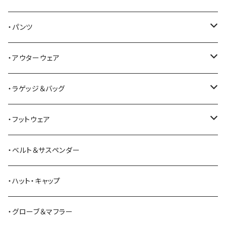
Alden
Tシャツ
・パンツ
ALFONSO'S OF HOLLYWOOD LEATHER
シャツ
ジーンズ
・アウターウェア
All American Khakis
ベスト
ワークパンツ
コート
・ラゲッジ＆バッグ
American Optical
セーター
オーバーオール
ジャケット
トートバッグ
・フットウェア
ANDERSON BEAN BOOT CO.
スウェットシャツ
ミリタリーパンツ
ベスト
ショルダーバッグ
ブーツ
・ベルト＆サスペンダー
Bass Pro Shops
カーディガン
ツナギ
リュック・バックパック
スニーカー
・ハット・キャップ
BATTLE LAKE
パーカー
ジャージ・スウェット
ボストンバッグ・ダッフルバッグ
サンダル
・グローブ＆マフラー