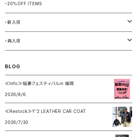
BLUCO
腕時計
ブランケット
・20%OFF ITEMS
Blundstone
食品
・新入荷
BLACK JACK BOOTS
ライター
2026.7.31
・再入荷
BROTHERBRIDGE
ステッカー
2026.7.14
2026.8.5
BLOG
BY ROBERT JAMES
インテリア
2026.7.9
2026.7.30
≪Info≫稲妻フェスティバルin 福岡
2026/8/6
CAMBER
エプロン
2026.7.6
2026.7.23
≪Restock≫Y'2 LEATHER CAR COAT
Carhartt
バイク用品
2026.6.29
2026.6.27
2026/7/30
Collonil
ケア用品
2026.6.14