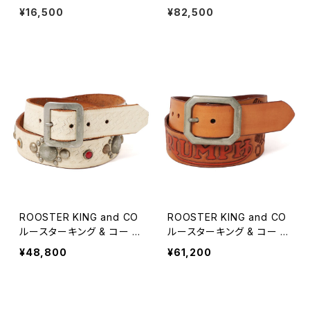
レスレット 金赤 #b126 日本製
D アリス ラウンド サンダル レザ
¥16,500
¥82,500
ーサンダル トングサンダル アメ
リカ製 全2色
ROOSTER KING and CO
ROOSTER KING and CO
ルースターキング & コー ス
ルースターキング & コー ト
タッズ ホワイト ベルト 34イ
ライアンフ カービングベル
¥48,800
¥61,200
ンチ
ト 34インチ