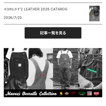
Collonil
ケア用品
2026.6.14
≪Info≫Y’2 LEATHER 2026 CATAROG
2026/7/23
CONVERSE
本、写真集
記事一覧を見る
CHIPPS COMPANY
眼鏡、サングラス
Crescent Down Works
DARN TOUGH VERMONT
Dickies
DULUTH PACK