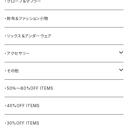
BATTLE LAKE
パーカー
ジャージ・スウェット
ボストンバッグ・ダッフルバッグ
サンダル
・グローブ＆マフラー
Barbour
ハーフパンツ・ショートパンツ
ヒップバッグ・ファニーパック
その他シューズ
・財布＆ファッション小物
BAYSIDE
ブリーフケース
シュー用品
・ソックス＆アンダーウェア
BELSTAFF
ツールバッグ
・アクセサリー
BIG BILL
バングル・ブレスレット
・その他
WORKERS BIGDAY
リング
ヴィンテージ
・50％〜80%OFF ITEMS
BHADUR
ネックレス・ペンダント
アウトドア用品
・40%OFF ITEMS
Bills KHAKIS
ピンズ・ブローチ
ナバホラグ・ビンテージラグ
・30%OFF ITEMS