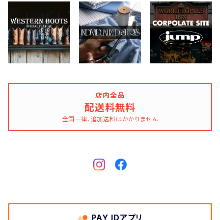
Easymoc
FERNAND LEATHER
FILSON
FOX RIVER
店内全品
配送料無料
全国一律、追加送料はかかりません
FULL COUNT
Gitman Brothers/Gitman Vintage
Gloverall
Good Old & Co.
PAY IDアプリ