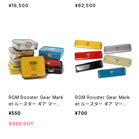
レスレット 金赤 #b126 日本製
D アリス ラウンド サンダル レザ
¥16,500
¥82,500
ーサンダル トングサンダル アメ
リカ製 全2色
RGM Rooster Gear Mark
RGM Rooster Gear Mark
et ルースター ギア マーケ
et ルースター ギア マーケ
ット TIN CASE ブリキ 全8
ット TIN CASE -LB- ブリキ
¥550
¥700
色
全6色
SOLD OUT