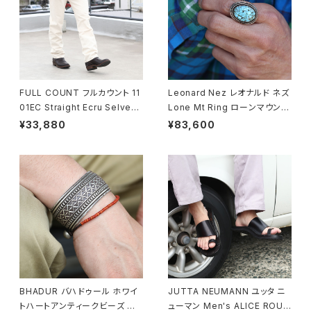
FULL COUNT フルカウント 11
Leonard Nez レオナルド ネズ
01EC Straight Ecru Selved
Lone Mt Ring ローンマウンテ
ge Denim ストレートセルビッ
ンターコイズリング 15号 ナバホ
¥33,880
¥83,600
ジデニム 5ポケットジーンズ
族 navajo
BHADUR バハドゥール ホワイ
JUTTA NEUMANN ユッタ ニ
トハートアンティークビーズ ブ
ューマン Men's ALICE ROUN