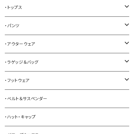
AKER
・トップス
Alden
Tシャツ
・パンツ
ALFONSO'S OF HOLLYWOOD LEATHER
シャツ
ジーンズ
・アウターウェア
All American Khakis
ベスト
ワークパンツ
コート
・ラゲッジ＆バッグ
American Optical
セーター
オーバーオール
ジャケット
トートバッグ
・フットウェア
ANDERSON BEAN BOOT CO.
スウェットシャツ
ミリタリーパンツ
ベスト
ショルダーバッグ
ブーツ
・ベルト＆サスペンダー
Bass Pro Shops
カーディガン
ツナギ
リュック・バックパック
スニーカー
・ハット・キャップ