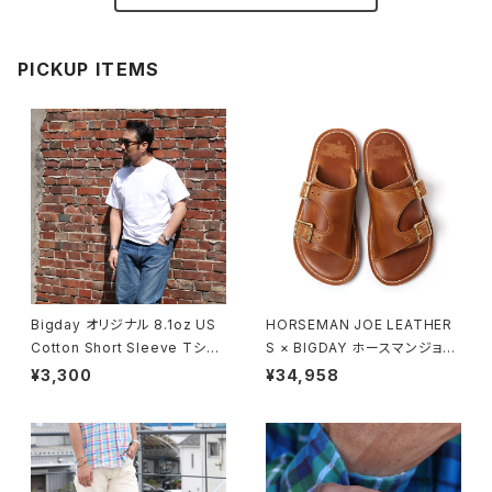
PICKUP ITEMS
Bigday オリジナル 8.1oz US
HORSEMAN JOE LEATHER
Cotton Short Sleeve Tシャ
S × BIGDAY ホースマンジョー
ツ 半袖 無地Tシャツ USコット
ダブルモンクストラップサンダル
¥3,300
¥34,958
ン 綿100％ ホワイト
モカ ブラウン