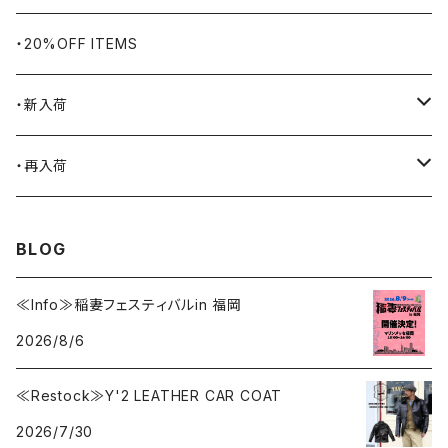
BLUCO
腕時計
ブランケット
・20%OFF ITEMS
Blundstone
食品
・新入荷
BLACK JACK BOOTS
ライター
2026.7.31
・再入荷
BROTHERBRIDGE
ステッカー
2026.7.14
2026.8.5
BLOG
BY ROBERT JAMES
インテリア
2026.7.9
2026.7.30
≪Info≫稲妻フェスティバルin 福岡
2026/8/6
CAMBER
エプロン
2026.7.6
2026.7.23
≪Restock≫Y'2 LEATHER CAR COAT
Carhartt
バイク用品
2026.6.29
2026.6.27
2026/7/30