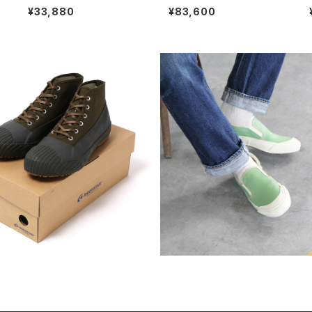
サ
edge Denim ストレートセル
ウンテンターコイズリング 15
¥33,880
¥83,600
ビッジデニム 5ポケットジーン
号 ナバホ族 navajo
ズ
SOLD OUT
SOLD OUT
STAR ムーンスター ハイカット
MOONSTAR ムーンスター AR
ー ALWEATHER オールウェ
EGOA スリップオン スニーカ
¥16,500
¥9,350
ザー 全3色