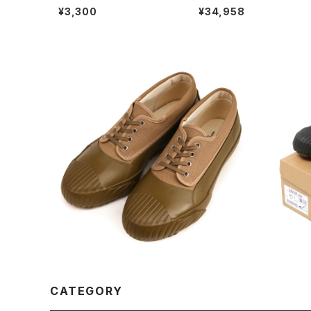
シャツ 半袖 無地Tシャツ US
ョー ダブルモンクストラップ
¥3,300
¥34,958
コットン 綿100％ ホワイト
ンダル モカ ブラウン
MOONSTAR ムーンスター MUDGUA
RD ローカットスニーカー KHAKI
MOON
¥16,500
スニーカ
CATEGORY