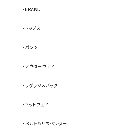
・BRAND
AKER
・トップス
Alden
Tシャツ
・パンツ
ALFONSO'S OF HOLLYWOOD LEATHER
シャツ
ジーンズ
・アウターウェア
All American Khakis
ベスト
ワークパンツ
コート
・ラゲッジ＆バッグ
American Optical
セーター
オーバーオール
ジャケット
トートバッグ
・フットウェア
ANDERSON BEAN BOOT CO.
スウェットシャツ
ミリタリーパンツ
ベスト
ショルダーバッグ
ブーツ
・ベルト＆サスペンダー