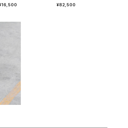
ブレスレット 金赤 #b126 日
OUND アリス ラウンド サン
¥16,500
¥82,500
本製
ダル レザーサンダル トングサ
ンダル アメリカ製 全2色
C SID
ー 全2色