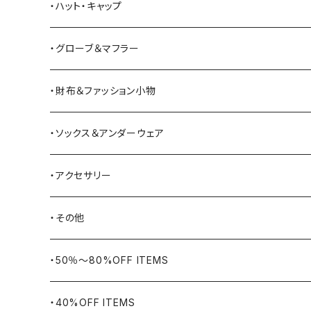
Bass Pro Shops
カーディガン
ツナギ
リュック・バックパック
スニーカー
・ハット・キャップ
BATTLE LAKE
パーカー
ジャージ・スウェット
ボストンバッグ・ダッフルバッグ
サンダル
・グローブ＆マフラー
Barbour
ハーフパンツ・ショートパンツ
ヒップバッグ・ファニーパック
その他シューズ
・財布＆ファッション小物
BAYSIDE
ブリーフケース
シュー用品
・ソックス＆アンダーウェア
BELSTAFF
ツールバッグ
・アクセサリー
BIG BILL
バングル・ブレスレット
・その他
WORKERS BIGDAY
リング
ヴィンテージ
・50％〜80%OFF ITEMS
BHADUR
ネックレス・ペンダント
アウトドア用品
・40%OFF ITEMS