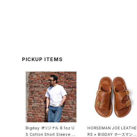
PICKUP ITEMS
Bigday オリジナル 8.1oz U
HORSEMAN JOE LEATHE
S Cotton Short Sleeve T
RS × BIGDAY ホースマンジ