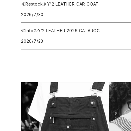
≪Restock≫Y'2 LEATHER CAR COAT
Carhartt
バイク用品
2026.6.29
2026.6.27
2026/7/30
Collonil
ケア用品
2026.6.14
≪Info≫Y’2 LEATHER 2026 CATAROG
2026/7/23
CONVERSE
本、写真集
CHIPPS COMPANY
眼鏡、サングラス
Crescent Down Works
DARN TOUGH VERMONT
Dickies