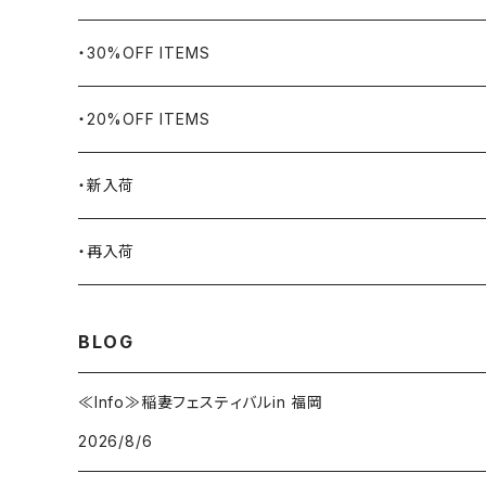
Bills KHAKIS
ピンズ・ブローチ
ナバホラグ・ビンテージラグ
・30%OFF ITEMS
BLUCO
腕時計
ブランケット
・20%OFF ITEMS
Blundstone
食品
・新入荷
BLACK JACK BOOTS
ライター
2026.7.31
・再入荷
BROTHERBRIDGE
ステッカー
2026.7.14
2026.8.5
BLOG
BY ROBERT JAMES
インテリア
2026.7.9
2026.7.30
≪Info≫稲妻フェスティバルin 福岡
2026/8/6
CAMBER
エプロン
2026.7.6
2026.7.23