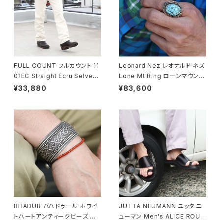
FULL COUNT フルカウント 11
Leonard Nez レオナルド ネズ
01EC Straight Ecru Selved
Lone Mt Ring ローンマウンテ
ge Denim ストレートセルビッ
ンターコイズリング 15号 ナバホ
¥33,880
¥83,600
ジデニム 5ポケットジーンズ
族 navajo
BHADUR バハドゥール ホワイ
JUTTA NEUMANN ユッタ ニ
トハートアンティークビーズ ブ
ューマン Men's ALICE ROUN