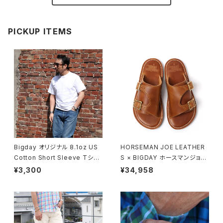
PICKUP ITEMS
Bigday オリジナル 8.1oz US
HORSEMAN JOE LEATHER
Cotton Short Sleeve Tシャ
S × BIGDAY ホースマンジョー
ツ 半袖 無地Tシャツ USコット
ダブルモンクストラップサンダル
¥3,300
¥34,958
ン 綿100％ ホワイト
モカ ブラウン