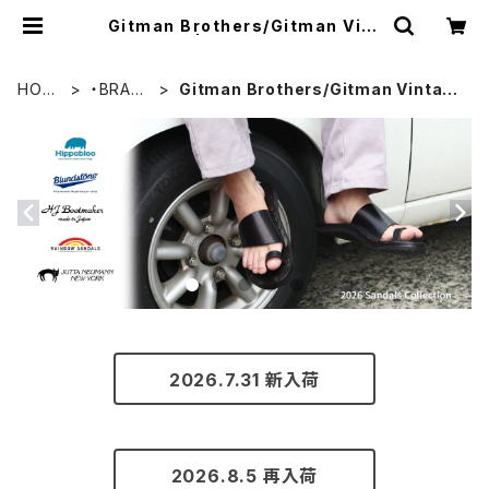
Gitman Brothers/Gitman Vint
age | MAVAZI マバジ
HOM
・BRAN
Gitman Brothers/Gitman Vintag
E
D
e
2026.7.31 新入荷
2026.8.5 再入荷