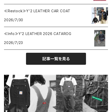
≪Restock≫Y'2 LEATHER CAR COAT
Carhartt
バイク用品
2026.6.29
2026.6.27
2026/7/30
Collonil
ケア用品
2026.6.14
≪Info≫Y’2 LEATHER 2026 CATAROG
2026/7/23
CONVERSE
本、写真集
記事一覧を見る
CHIPPS COMPANY
眼鏡、サングラス
Crescent Down Works
DARN TOUGH VERMONT
Dickies