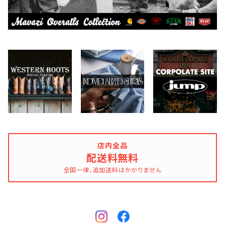
DULUTH PACK
Easymoc
FERNAND LEATHER
FILSON
FOX RIVER
店内全品
配送料無料
全国一律、追加送料はかかりません
FULL COUNT
Gitman Brothers/Gitman Vintage