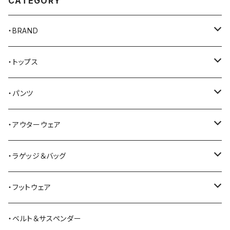
CATEGORY
・BRAND
AKER
・トップス
Alden
Tシャツ
・パンツ
ALFONSO'S OF HOLLYWOOD LEATHER
シャツ
ジーンズ
・アウターウェア
All American Khakis
ベスト
ワークパンツ
コート
・ラゲッジ＆バッグ
American Optical
セーター
オーバーオール
ジャケット
トートバッグ
・フットウェア
ANDERSON BEAN BOOT CO.
スウェットシャツ
ミリタリーパンツ
ベスト
ショルダーバッグ
ブーツ
・ベルト＆サスペンダー