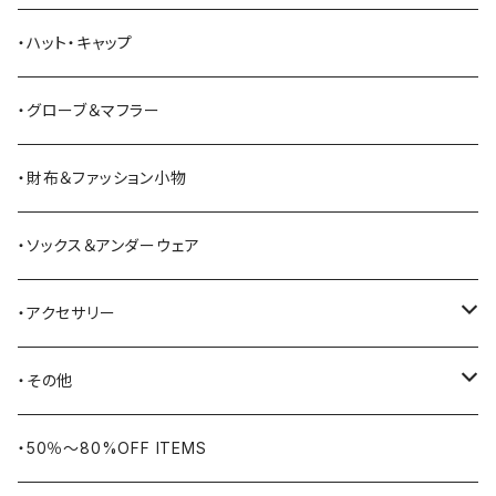
Bass Pro Shops
カーディガン
ツナギ
リュック・バックパック
スニーカー
・ハット・キャップ
BATTLE LAKE
パーカー
ジャージ・スウェット
ボストンバッグ・ダッフルバッグ
サンダル
・グローブ＆マフラー
Barbour
ハーフパンツ・ショートパンツ
ヒップバッグ・ファニーパック
その他シューズ
・財布＆ファッション小物
BAYSIDE
ブリーフケース
シュー用品
・ソックス＆アンダーウェア
BELSTAFF
ツールバッグ
・アクセサリー
BIG BILL
バングル・ブレスレット
・その他
WORKERS BIGDAY
リング
ヴィンテージ
・50％〜80%OFF ITEMS