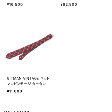
レスレット 金赤 #b126 日本製
D アリス ラウンド サンダル レザ
¥16,500
¥82,500
ーサンダル トングサンダル アメ
リカ製 全2色
GITMAN VINTAGE ギット
マンビンテージ タータンチ
ェック ネクタイ レギュラー
¥11,000
サイズ 全3色