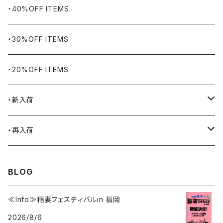
BHADUR
ネックレス・ペンダント
アウトドア用品
・40%OFF ITEMS
Bills KHAKIS
ピンズ・ブローチ
ナバホラグ・ビンテージラグ
・30%OFF ITEMS
BLUCO
腕時計
ブランケット
・20%OFF ITEMS
Blundstone
食品
・新入荷
BLACK JACK BOOTS
ライター
2026.7.31
・再入荷
BROTHERBRIDGE
ステッカー
2026.7.14
2026.8.5
BLOG
BY ROBERT JAMES
インテリア
2026.7.9
2026.7.30
≪Info≫稲妻フェスティバルin 福岡
2026/8/6
CAMBER
エプロン
2026.7.6
2026.7.23