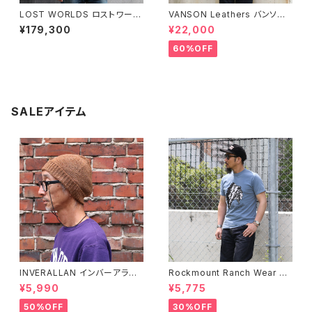
LOST WORLDS ロストワール
VANSON Leathers バンソン
ド G-1フライトジャケット Seal
レザー レディース スタンドカラ
¥179,300
¥22,000
Brown
ーワックスドジャケット BLACK/
TAN
60%OFF
SALEアイテム
INVERALLAN インバーアラン 1
Rockmount Ranch Wear ロ
00%ピュアウール ニットキャッ
ックマウント ランチウェア Chie
¥5,990
¥5,775
プ 全8色
f Western T-Shirt 半袖Tシャ
ツ 全2色
50%OFF
30%OFF