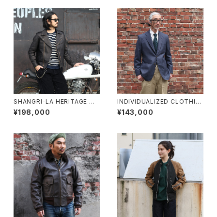
76-C サイズ44
SHANGRI-LA HERITAGE シ
INDIVIDUALIZED CLOTHIN
ャングリラヘリテージ “CHIOD
G インディビジュアライズドクロ
¥198,000
¥143,000
O” レザージャケット ブラック 2
ージング ウールホップサックブ
025 NEW VERSION
レザー ネイビーグレー