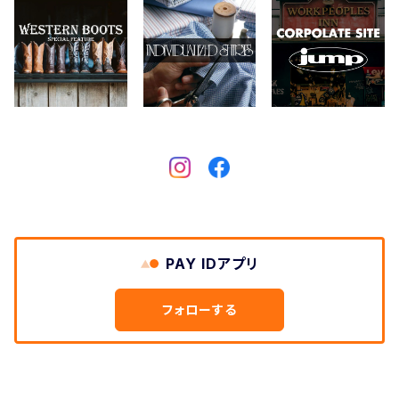
CHIPPS COMPANY
眼鏡、サングラス
Crescent Down Works
DARN TOUGH VERMONT
Dickies
DULUTH PACK
PAY IDアプリ
Easymoc
フォローする
FERNAND LEATHER
FILSON