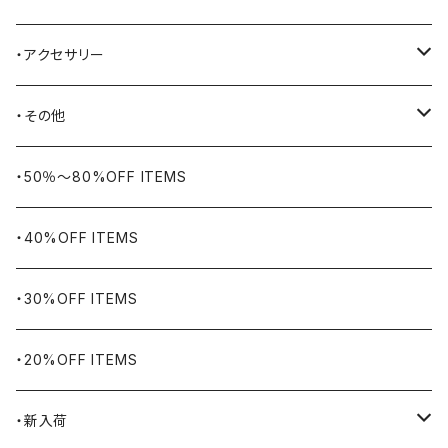
BELSTAFF
ツールバッグ
・アクセサリー
BIG BILL
バングル・ブレスレット
・その他
WORKERS BIGDAY
リング
ヴィンテージ
・50％〜80%OFF ITEMS
BHADUR
ネックレス・ペンダント
アウトドア用品
・40%OFF ITEMS
Bills KHAKIS
ピンズ・ブローチ
ナバホラグ・ビンテージラグ
・30%OFF ITEMS
BLUCO
腕時計
ブランケット
・20%OFF ITEMS
Blundstone
食品
・新入荷