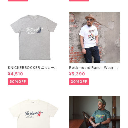
KNICKERBOCKER ニッカーボ
Rockmount Ranch Wear ロ
ッカー HEATHER GREY ハン
ックマウント ランチウェア Rock
¥4,510
¥5,390
プトン Tシャツ
mount Bronc Western T-Sh
irt 半袖Tシャツ 全3色
50%OFF
30%OFF