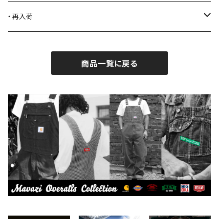
BLACK JACK BOOTS
ライター
2026.7.31
・再入荷
BROTHERBRIDGE
ステッカー
2026.7.14
2026.8.5
商品一覧に戻る
BY ROBERT JAMES
インテリア
2026.7.9
2026.7.30
CAMBER
エプロン
2026.7.6
2026.7.23
Carhartt
バイク用品
2026.6.29
2026.6.27
Collonil
ケア用品
2026.6.14
CONVERSE
本、写真集