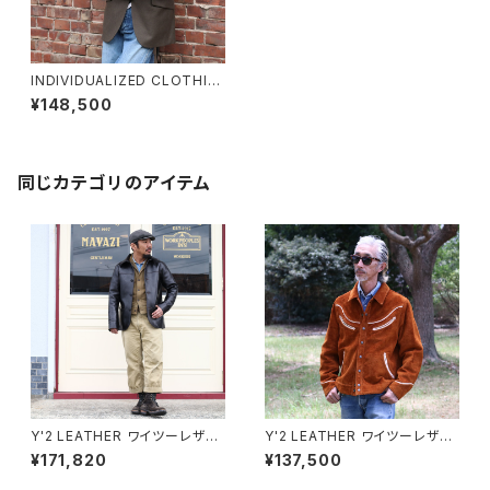
INDIVIDUALIZED CLOTHIN
G インディビジュアライズドクロ
¥148,500
ージング カントリーブレザー C
OUNTRY BRAZER ジャケット
同じカテゴリのアイテム
Y'2 LEATHER ワイツーレザー
Y'2 LEATHER ワイツーレザー
ANILINE STEER ROUNDED
ステアラフアウトサドルホースウ
¥171,820
¥137,500
HEM CAR COAT アニリンステ
エスタンシャツジャケット WJ-0
アラウンドヘムカーコート LSC-
4 キャメル