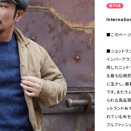
残り1点
Internatio
■このページ
■シェットラ
インバーアラ
用したニット
る最も伝統
に生かし、最
です。またラ
られる高品質
ットランド糸
れている糸を
フルファッシ