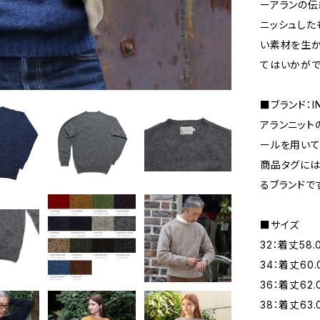
ーアランの伝
ニッシュした
い素材を生
てはいかがで
■ブランド：I
アランニット
ールを用いて
商品タグには
るブランドで
■サイズ
32：着丈58.
34：着丈60.
36：着丈62.
38：着丈63.