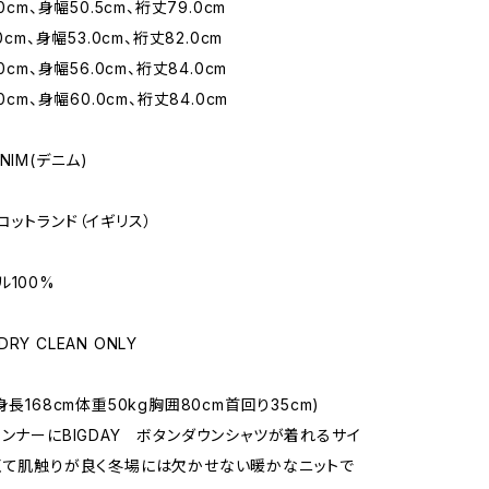
0cm、身幅50.5cm、裄丈79.0cm
0cm、身幅53.0cm、裄丈82.0cm
0cm、身幅56.0cm、裄丈84.0cm
0cm、身幅60.0cm、裄丈84.0cm
NIM(デニム)
コットランド（イギリス）
ル100%
Y CLEAN ONLY
身長168cm体重50kg胸囲80cm首回り35cm)
インナーにBIGDAY ボタンダウンシャツが着れるサイ
くて肌触りが良く冬場には欠かせない暖かなニットで