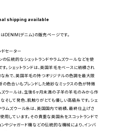
nal shipping available
はDENIM(デニム)の販売ページです。
ンドセーター
ンの伝統的なシェットランドやラムズウールなどを使
です。シェットランドは、英国羊毛をベースに紡績され
的な糸で、英国羊毛の持つオリジナルの色調を最大限
新の色合いもブレンドした絶妙なミックスの色が特徴
ムズウールは、生後6ヶ月未満の子羊の羊毛のみから作
なそして発色、肌触りがとても優しい高級糸です。シェ
やラムズウール糸は、英国国内で紡績、最終仕上げさ
使用しています。その貴重な英国糸をスコットランドで
ョンやジャガード機などの伝統的な機械により、インバ