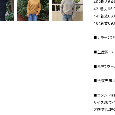
40：着丈64.
42：着丈65.
44：着丈68.
46：着丈69.
■カラー：DE
■生産国：ス
■素材：ウー
■洗濯表示：DR
■コメント1(
サイズ36で
ズ感です。軽