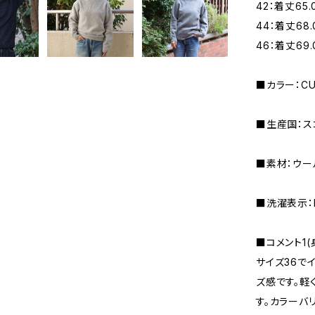
42：着丈65.
44：着丈68.
46：着丈69.
■カラー：CU
■生産国：ス
■素材：ウー
■洗濯表示：DR
■コメント1(
サイズ36で
ズ感です。軽
す。カラーバ