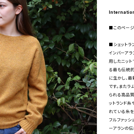
Internatio
■このページ
■シェットラ
インバーアラ
用したニット
る最も伝統
に生かし、最
です。またラ
られる高品質
ットランド糸
れている糸を
フルファッシ
ーアランの伝