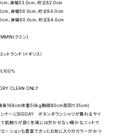
0cm、身幅53.0cm、裄丈82.0cm
0cm、身幅56.0cm、裄丈84.0cm
0cm、身幅60.0cm、裄丈84.0cm
MMIN(クミン)
コットランド（イギリス）
ル100%
Y CLEAN ONLY
身長168cm体重50kg胸囲80cm首回り35cm)
インナーにBIGDAY ボタンダウンシャツが着れるサイ
くて肌触りが良く冬場には欠かせない暖かなニットで
リエーションも豊富できっとお気に入りのカラーがみつ