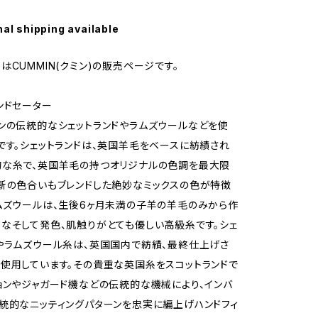
nal shipping available
はCUMMIN(クミン)の販売ページです。
ンドセーター
ンの伝統的なシェットランドやラムズウールなどを使
です。シェットランドは、英国羊毛をベースに紡績され
的な糸で、英国羊毛の持つオリジナルの色調を最大限
新の色合いもブレンドした絶妙なミックスの色が特徴
ムズウールは、生後6ヶ月未満の子羊の羊毛のみから作
なそして発色、肌触りがとても優しい高級糸です。シェ
やラムズウール糸は、英国国内で紡績、最終仕上げさ
使用しています。その貴重な英国糸をスコットランドで
ョンやジャガード機などの伝統的な機械により、インバ
統的なニッティングパターンを忠実に編上げハンドフィ