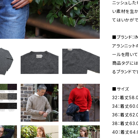
ニッシュした
い素材を生
てはいかがで
■ブランド：I
アランニット
ールを用いて
商品タグには
るブランドで
■サイズ
32：着丈58.
34：着丈60.
36：着丈62.
38：着丈63.
40：着丈64.