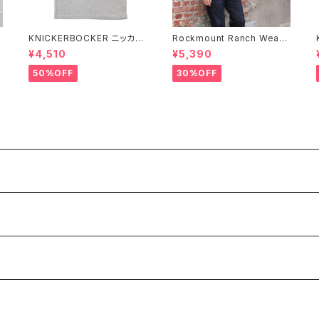
KNICKERBOCKER ニッカー
Rockmount Ranch Wear
C
ボッカー HEATHER GREY
ロックマウント ランチウェア R
¥4,510
¥5,390
袖
ハンプトン Tシャツ
ockmount Bronc Western
T-Shirt 半袖Tシャツ 全3色
50%OFF
30%OFF