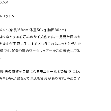
ランス
％コットン
ント(身長168cm 体重50kg 胸囲80cm)
よくゆとりある好みのサイズ感です。一見見た目はカ
えますが実際に手にするともうこれはニットと呼んで
感です。船乗り達のワークウェアーをこの機会にご体
。
照明等の影響やご覧になるモニターなどの環境によっ
色合い等が異なって見える場合があります。予めご了