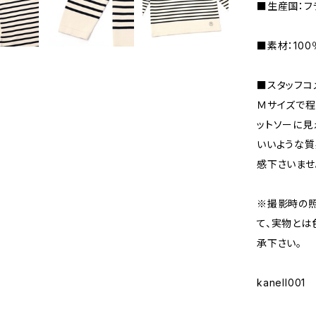
■生産国：フ
■素材：100
■スタッフコメ
Ｍサイズで程
ットソーに見
いいような質
感下さいませ
※撮影時の
て、実物とは
承下さい。
kanell001