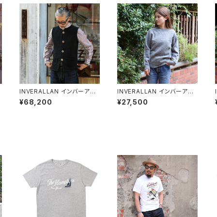
INVERALLAN インバーアラ
INVERALLAN インバーアラ
ン コットンニットベスト 全2色
ン シェットランドセーター ME
¥68,200
¥27,500
DIUM GREY(ミディアムグレ
ー)