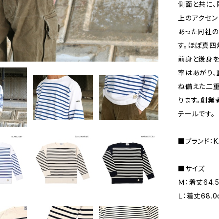
側面と共に、
上のアクセン
あった同社の
す。ほぼ真四
前身と後身を
率はあがり、
ね備えた二
ります。創業
テールです。
■ブランド：KA
■サイズ
Ｍ：着丈64.5
Ｌ：着丈68.0