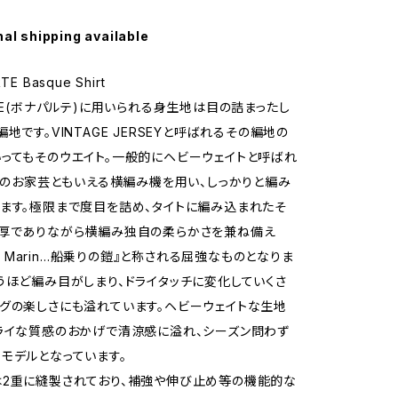
nal shipping available
E Basque Shirt
RTE(ボナパルテ)に用いられる身生地は目の詰まったし
地です。VINTAGE JERSEYと呼ばれるその編地の
ってもそのウエイト。一般的にヘビーウェイトと呼ばれ
L社のお家芸ともいえる横編み機を用い、しっかりと編み
ます。極限まで度目を詰め、タイトに編み込まれたそ
重厚でありながら横編み独自の柔らかさを兼ね備え
 de Marin…船乗りの鎧』と称される屈強なものとなりま
うほど編み目がしまり、ドライタッチに変化していくさ
グの楽しさにも溢れています。ヘビーウェイトな生地
ライな質感のおかげで清涼感に溢れ、シーズン問わず
モデルとなっています。
2重に縫製されており、補強や伸び止め等の機能的な