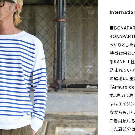
Internatio
■BONAPART
BONAPA
っかりとした編
特徴は何とい
るKANEL
込まれていき
の編地は、
『Armure
す。洗えば洗
まはエイジン
ながらも、ド
ご着用頂ける
また肩部分は