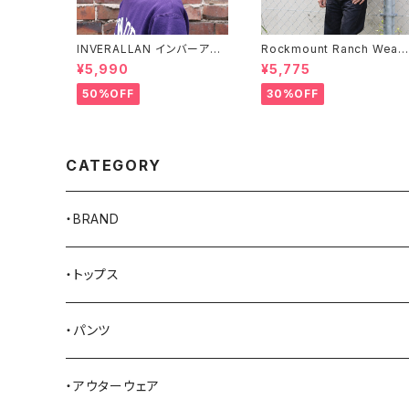
INVERALLAN インバーアラ
Rockmount Ranch Wear
ン 100%ピュアウール ニット
ロックマウント ランチウェア 
¥5,990
¥5,775
キャップ 全8色
hief Western T-Shirt 半
Tシャツ 全2色
50%OFF
30%OFF
CATEGORY
・BRAND
AKER
・トップス
Alden
Tシャツ
・パンツ
ALFONSO'S OF HOLLYWOOD LEATHER
シャツ
ジーンズ
・アウターウェア