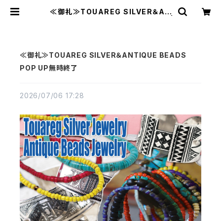
≪御礼≫TOUAREG SILVER＆AN
TIQUE BEADS POP UP無時終了 |
MAVAZI マバジ
≪御礼≫TOUAREG SILVER＆ANTIQUE BEADS
POP UP無時終了
2026/07/06 17:28