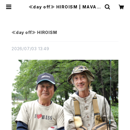
≪day off≫ HIROISM | MAVAZI
マバジ
≪day off≫ HIROISM
2026/07/03 13:49