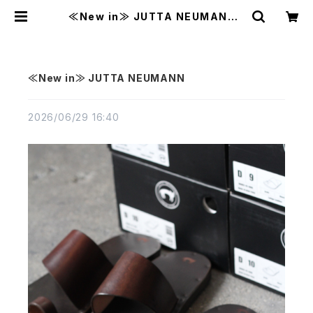
≪New in≫ JUTTA NEUMANN |
MAVAZI マバジ
≪New in≫ JUTTA NEUMANN
2026/06/29 16:40