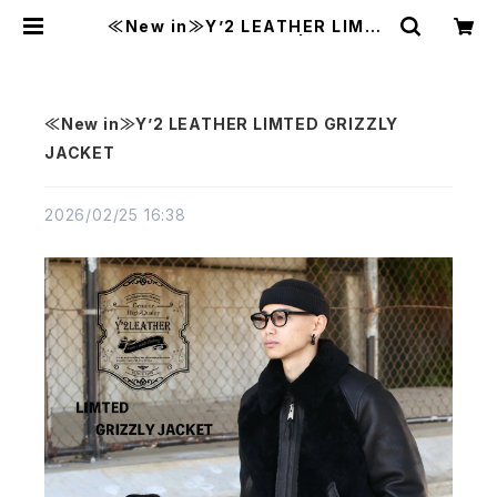
≪New in≫Y’2 LEATHER LIMTE
D GRIZZLY JACKET | MAVAZI
マバジ
≪New in≫Y’2 LEATHER LIMTED GRIZZLY
JACKET
2026/02/25 16:38