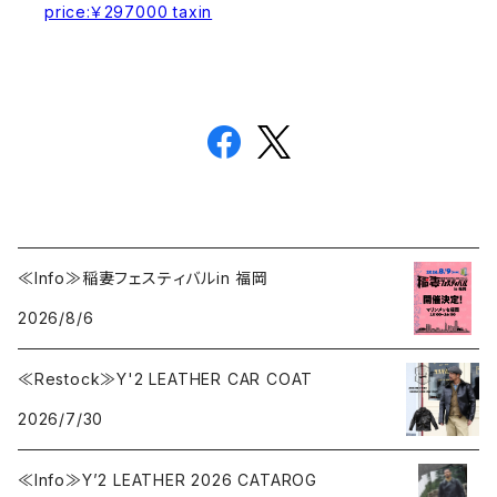
price:￥297000 taxin
≪Info≫稲妻フェスティバルin 福岡
2026/8/6
≪Restock≫Y'2 LEATHER CAR COAT
2026/7/30
≪Info≫Y’2 LEATHER 2026 CATAROG