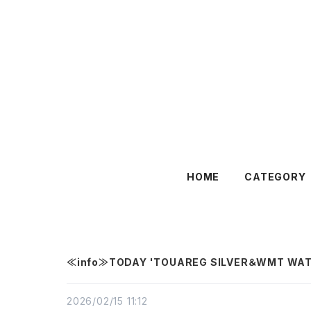
HOME
CATEGORY
≪info≫TODAY 'TOUAREG SILVER＆WMT WAT
2026/02/15 11:12