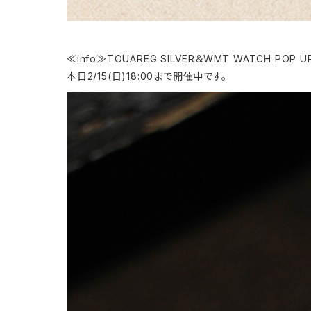
≪info≫TOUAREG SILVER＆WMT WATCH POP U
本日2/15(日)18:00まで開催中です。