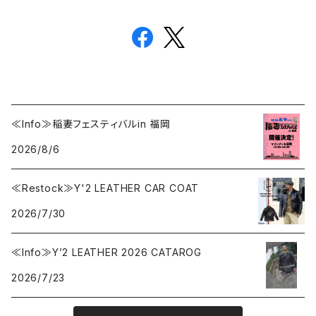
≪Info≫稲妻フェスティバルin 福岡
2026/8/6
≪Restock≫Y'2 LEATHER CAR COAT
2026/7/30
≪Info≫Y’2 LEATHER 2026 CATAROG
2026/7/23