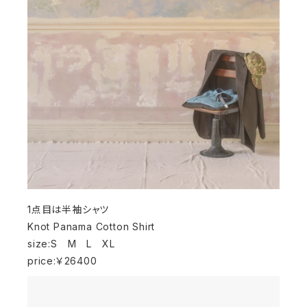
1点目は半袖シャツ
Knot Panama Cotton Shirt
size:S M L XL
price:￥26400