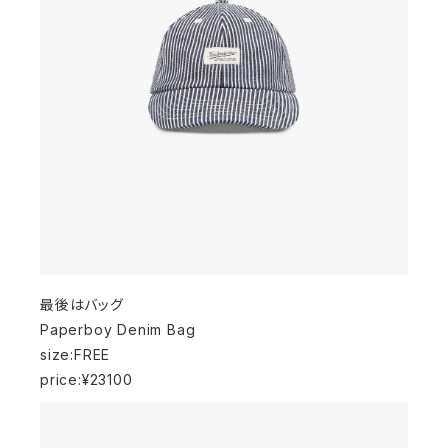
最後はバッグ
Paperboy Denim Bag
size:FREE
price:¥23100