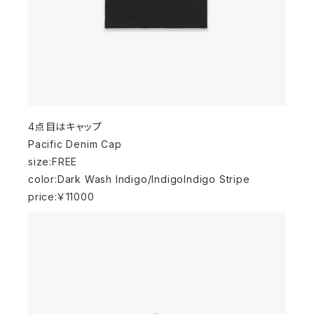
4点目はキャップ
Pacific Denim Cap
size:FREE
color:Dark Wash Indigo/IndigoIndigo Stripe
price:￥11000