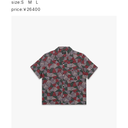
size:S M L
price:￥26400