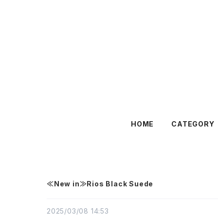
HOME
CATEGORY
≪New in≫Rios Black Suede
2025/03/08 14:53