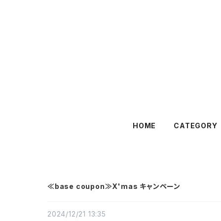
HOME
CATEGORY
≪base coupon≫X'mas キャンペーン
2024/12/21 13:35