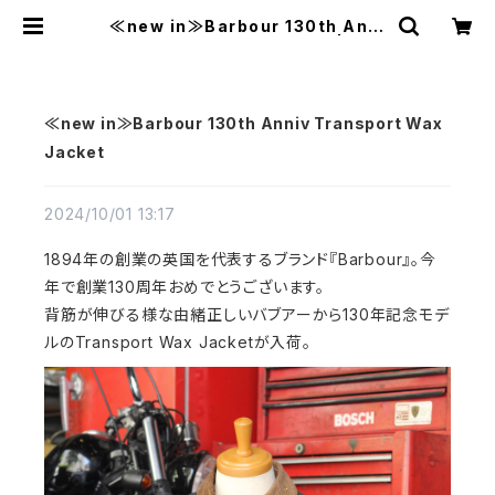
≪new in≫Barbour 130th Anni
v Transport Wax Jacket | MAV
AZI マバジ
≪new in≫Barbour 130th Anniv Transport Wax
Jacket
2024/10/01 13:17
1894年の創業の英国を代表するブランド『Barbour』。今
年で創業130周年おめでとうございます。
背筋が伸びる様な由緒正しいバブアーから130年記念モデ
ルのTransport Wax Jacketが入荷。