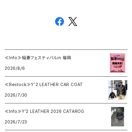
≪Info≫稲妻フェスティバルin 福岡
2026/8/6
≪Restock≫Y'2 LEATHER CAR COAT
2026/7/30
≪Info≫Y’2 LEATHER 2026 CATAROG
2026/7/23