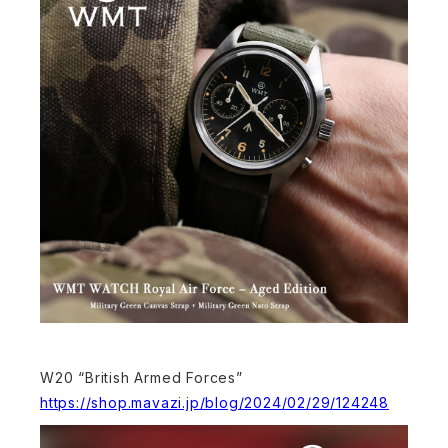
W20 “British Armed Forces”
https://shop.mavazi.jp/blog/2024/02/29/124248