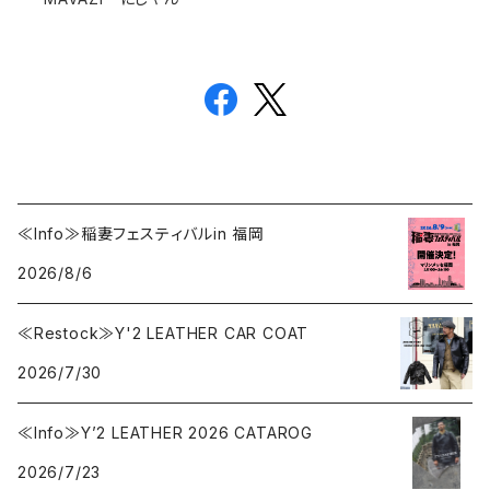
≪Info≫稲妻フェスティバルin 福岡
2026/8/6
≪Restock≫Y'2 LEATHER CAR COAT
2026/7/30
≪Info≫Y’2 LEATHER 2026 CATAROG
2026/7/23