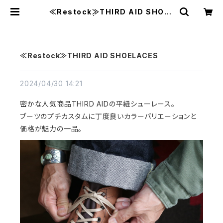
≪Restock≫THIRD AID SHOEL
ACES | MAVAZI マバジ
≪Restock≫THIRD AID SHOELACES
2024/04/30 14:21
密かな人気商品THIRD AIDの平紐シューレース。
ブーツのプチカスタムに丁度良いカラーバリエーションと
価格が魅力の一品。