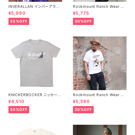
INVERALLAN インバーアラン 1
Rockmount Ranch Wear ロ
00%ピュアウール ニットキャッ
ックマウント ランチウェア Chie
¥5,990
¥5,775
プ 全8色
f Western T-Shirt 半袖Tシャ
ツ 全2色
50%OFF
30%OFF
KNICKERBOCKER ニッカーボ
Rockmount Ranch Wear ロ
ッカー HEATHER GREY ハン
ックマウント ランチウェア Rock
¥4,510
¥5,390
プトン Tシャツ
mount Bronc Western T-Sh
irt 半袖Tシャツ 全3色
50%OFF
30%OFF