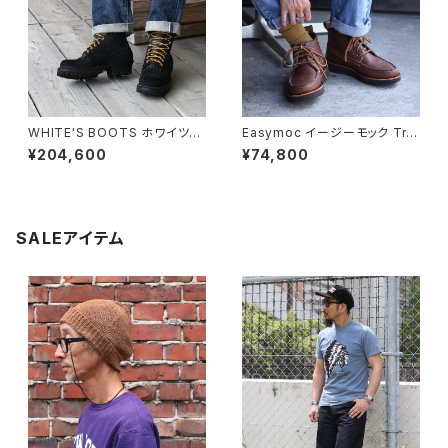
WHITE'S BOOTS ホワイツブ
Easymoc イージーモック Trai
ーツ ORIGINAL SMOKE JUM
lside Chukka Boots トレイル
¥204,600
¥74,800
PER / OILED ROUGHOUT B
サイドチャッカブーツ アメリカ製
LACK オリジナルスモークジャ
ンパーオイルドラフアウト
SALEアイテム