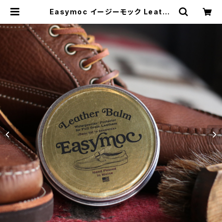
Easymoc イージーモック Leathe
r Balm レザーバーム メンテナンス
シューケアワックス レザーケアワック
ス アメリカ製 | MAVAZI マバジ