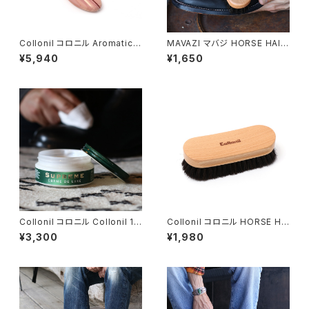
Collonil コロニル Aromatic
MAVAZI マバジ HORSE HAIR
Ceder Shoe Tree アロマティ
BRUSH 馬毛ブラシ ブラシ メン
¥5,940
¥1,650
ックシーダー 芳香西洋杉 シュー
テナンス シューケア レザーケア
ツリー
Collonil コロニル Collonil 19
Collonil コロニル HORSE HA
09 SUPREME CREME DE LU
IR BRUSH 馬毛ブラシ ブナ材
¥3,300
¥1,980
XE シュプリームクリームデラッ
シューケア レザーケア ポリッシ
クス 100ml カラーレス
ング BLACK