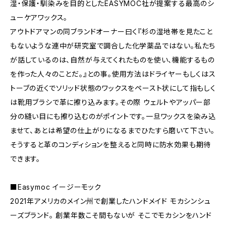
湿・保護・馴染みを目的としたEASYMOC社が提案する最高のシ
ューケアワックス。
アウトドアマンの同ブランドオーナー曰く『杉の湿地帯を見たこと
もないような連中が研究室で調合した化学薬品ではない。私たち
が話しているのは、自然が与えてくれたものを使い、機能するもの
を作った人々のことだ。』との事。使用方法はドライヤーもしくはス
トーブの近くでソリッド状態のワックスをペースト状にして指もしく
は靴用ブラシで革に擦り込みます。その際 ウェルトやアッパー部
分の縫い目にも擦り込むのがポイントです。一旦ワックスを染み込
ませて、あとは希望の仕上がりになるまでひたすら磨いて下さい。
そうすると革のコンディションを整えると同時に防水効果も期待
できます。
■Easymoc イージーモック
2021年アメリカのメイン州で創業したハンドメイド モカシンシュ
ーズブランド。 創業年数こそ間もないが そこでモカシンをハンド