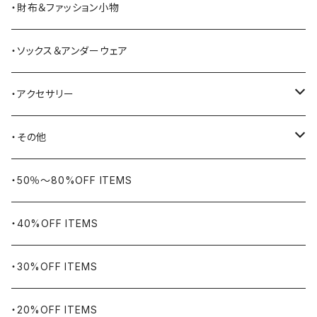
Barbour
ハーフパンツ・ショートパンツ
ヒップバッグ・ファニーパック
その他シューズ
・財布＆ファッション小物
BAYSIDE
ブリーフケース
シュー用品
・ソックス＆アンダーウェア
BELSTAFF
ツールバッグ
・アクセサリー
BIG BILL
バングル・ブレスレット
・その他
WORKERS BIGDAY
リング
ヴィンテージ
・50％〜80%OFF ITEMS
BHADUR
ネックレス・ペンダント
アウトドア用品
・40%OFF ITEMS
Bills KHAKIS
ピンズ・ブローチ
ナバホラグ・ビンテージラグ
・30%OFF ITEMS
BLUCO
腕時計
ブランケット
・20%OFF ITEMS