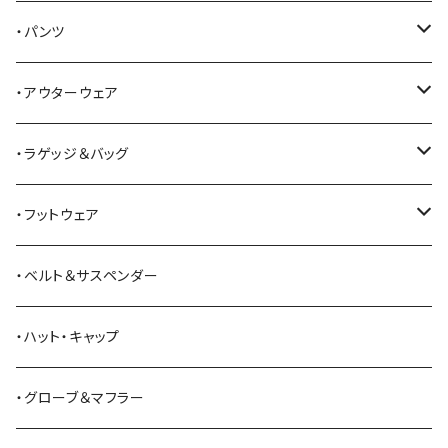
Alden
Tシャツ
・パンツ
ALFONSO'S OF HOLLYWOOD LEATHER
シャツ
ジーンズ
・アウターウェア
All American Khakis
ベスト
ワークパンツ
コート
・ラゲッジ＆バッグ
American Optical
セーター
オーバーオール
ジャケット
トートバッグ
・フットウェア
ANDERSON BEAN BOOT CO.
スウェットシャツ
ミリタリーパンツ
ベスト
ショルダーバッグ
ブーツ
・ベルト＆サスペンダー
Bass Pro Shops
カーディガン
ツナギ
リュック・バックパック
スニーカー
・ハット・キャップ
BATTLE LAKE
パーカー
ジャージ・スウェット
ボストンバッグ・ダッフルバッグ
サンダル
・グローブ＆マフラー