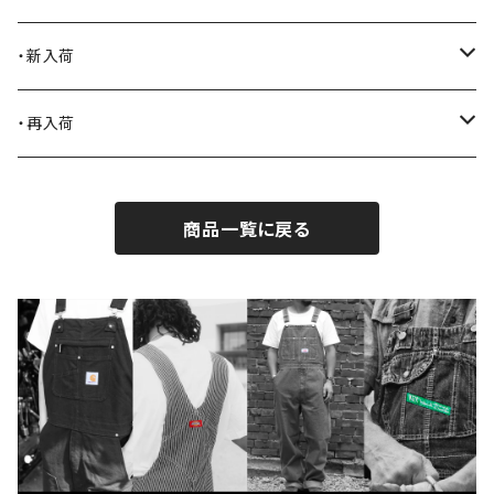
Blundstone
食品
・新入荷
BLACK JACK BOOTS
ライター
2026.7.31
・再入荷
BROTHERBRIDGE
ステッカー
2026.7.14
2026.8.5
商品一覧に戻る
BY ROBERT JAMES
インテリア
2026.7.9
2026.7.30
CAMBER
エプロン
2026.7.6
2026.7.23
Carhartt
バイク用品
2026.6.29
2026.6.27
Collonil
ケア用品
2026.6.14