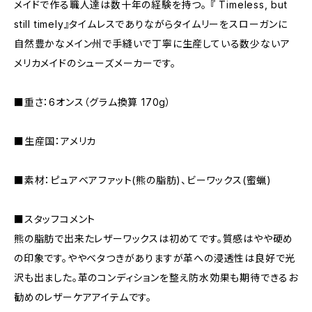
メイドで作る職人達は数十年の経験を持つ。 『 Timeless, but
still timely』タイムレスでありながらタイムリーをスローガンに
自然豊かなメイン州で手縫いで丁寧に生産している数少ないア
メリカメイドのシューズメーカーです。
■重さ：6オンス（グラム換算 170g）
■生産国：アメリカ
■素材：ピュアベアファット(熊の脂肪)、ビーワックス(蜜蝋)
■スタッフコメント
熊の脂肪で出来たレザーワックスは初めてです。質感はやや硬め
の印象です。ややベタつきがありますが革への浸透性は良好で光
沢も出ました。革のコンディションを整え防水効果も期待できるお
勧めのレザーケアアイテムです。