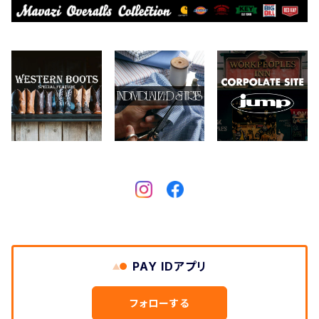
CONVERSE
本、写真集
CHIPPS COMPANY
眼鏡、サングラス
Crescent Down Works
DARN TOUGH VERMONT
Dickies
DULUTH PACK
PAY IDアプリ
Easymoc
フォローする