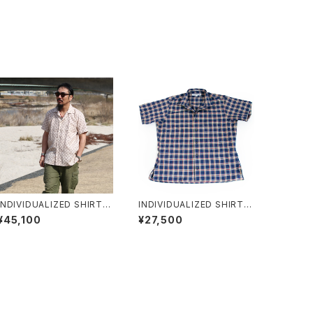
INDIVIDUALIZED SHIRTS
INDIVIDUALIZED SHIRTS
インディビジュアライズドシャ
インディビジュアライズドシャ
¥45,100
¥27,500
ツ Vintage Linen Camp C
ツ キャンプカラー コットン チ
ollar Shirts Beige Pattern
ェック 半袖シャツ Camp Col
ヴィンテージリネンキャンプカ
lar S/S Shirts Athletic Fit
ラー半袖シャツ