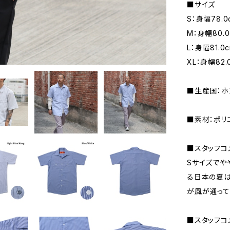
■サイズ
S：身幅78.0
M：身幅80.0
L：身幅81.0
XL：身幅82.
■生産国：ホ
■素材：ポリ
■スタッフコメ
Sサイズでや
る日本の夏は
が風が通って
■スタッフコメ