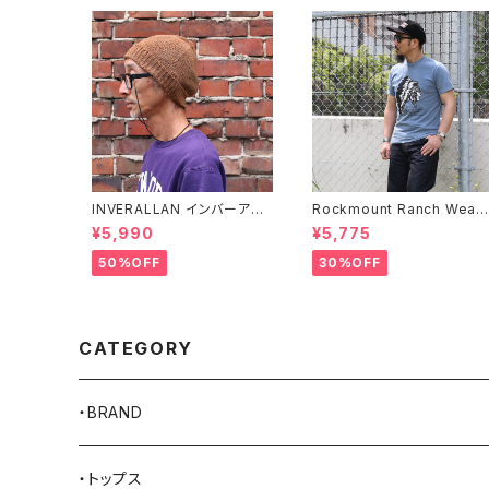
INVERALLAN インバーアラ
Rockmount Ranch Wear
ン 100%ピュアウール ニット
ロックマウント ランチウェア 
¥5,990
¥5,775
キャップ 全8色
hief Western T-Shirt 半
Tシャツ 全2色
50%OFF
30%OFF
CATEGORY
・BRAND
AKER
・トップス