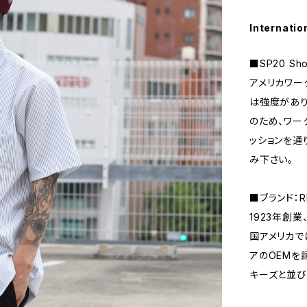
Internatio
■SP20 Shor
アメリカワー
は強度があり
のため、ワー
ッションを通
み下さい。
■ブランド：R
1923年創業
国アメリカで
アのOEMを
キーズと並び