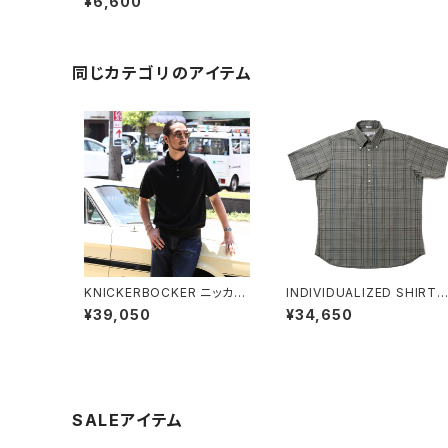
¥6,600
rk Shirt 半袖ストライプワー
クシャツ 全3色
同じカテゴリのアイテム
KNICKERBOCKER ニッカー
INDIVIDUALIZED SHIRTS
ボッカー Madison Cotton
インディビジュアライズドシャ
¥39,050
¥34,650
Polo マディソンコットンポロ
ツ BASIL ポップオーバーシ
ポロシャツ 半袖
ツ プルオーバー
SALEアイテム