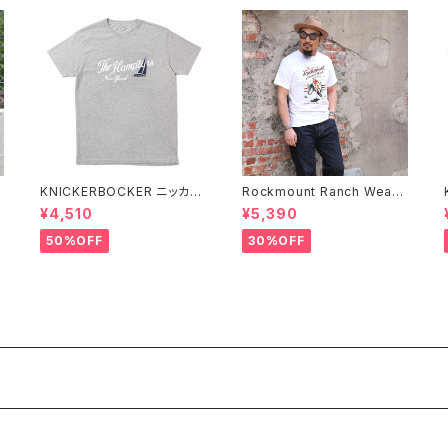
KNICKERBOCKER ニッカー
Rockmount Ranch Wear
C
ボッカー HEATHER GREY
ロックマウント ランチウェア R
¥4,510
¥5,390
袖
ハンプトン Tシャツ
ockmount Bronc Western
T-Shirt 半袖Tシャツ 全3色
50%OFF
30%OFF