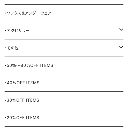
BAYSIDE
ブリーフケース
シュー用品
・ソックス＆アンダーウェア
BELSTAFF
ツールバッグ
・アクセサリー
BIG BILL
バングル・ブレスレット
・その他
WORKERS BIGDAY
リング
ヴィンテージ
・50％〜80%OFF ITEMS
BHADUR
ネックレス・ペンダント
アウトドア用品
・40%OFF ITEMS
Bills KHAKIS
ピンズ・ブローチ
ナバホラグ・ビンテージラグ
・30%OFF ITEMS
BLUCO
腕時計
ブランケット
・20%OFF ITEMS