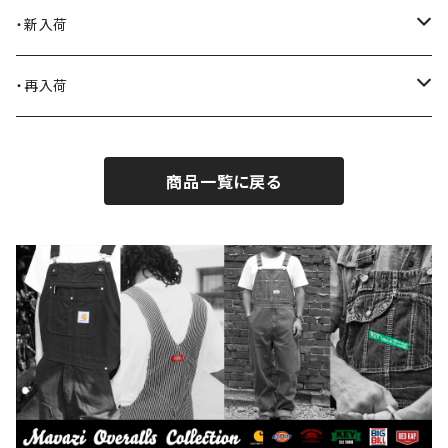
Blundstone
食品
・新入荷
BLACK JACK BOOTS
ライター
2026.7.31
・再入荷
BROTHERBRIDGE
ステッカー
2026.7.14
2026.8.8
商品一覧に戻る
BY ROBERT JAMES
インテリア
2026.7.9
2026.8.5
CAMBER
エプロン
2026.7.6
2026.7.30
Carhartt
バイク用品
2026.6.29
2026.7.23
Collonil
ケア用品
2026.6.27