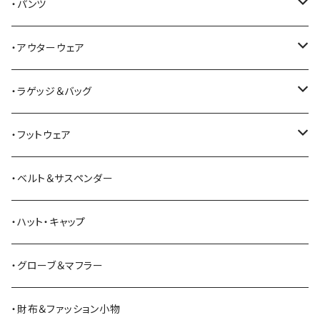
Alden
Tシャツ
・パンツ
ALFONSO'S OF HOLLYWOOD LEATHER
シャツ
ジーンズ
・アウターウェア
All American Khakis
ベスト
ワークパンツ
コート
・ラゲッジ＆バッグ
American Optical
セーター
オーバーオール
ジャケット
トートバッグ
・フットウェア
ANDERSON BEAN BOOT CO.
スウェットシャツ
ミリタリーパンツ
ベスト
ショルダーバッグ
ブーツ
・ベルト＆サスペンダー
Bass Pro Shops
カーディガン
ツナギ
リュック・バックパック
スニーカー
・ハット・キャップ
BATTLE LAKE
パーカー
ジャージ・スウェット
ボストンバッグ・ダッフルバッグ
サンダル
・グローブ＆マフラー
Barbour
ハーフパンツ・ショートパンツ
ヒップバッグ・ファニーパック
その他シューズ
・財布＆ファッション小物