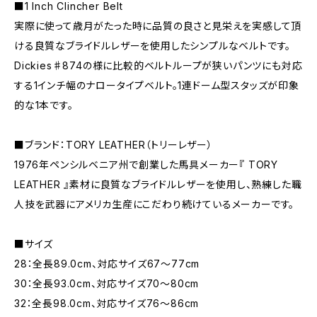
■1 Inch Clincher Belt
実際に使って歳月がたった時に品質の良さと見栄えを実感して頂
ける良質なブライドルレザーを使用したシンプルなベルトです。
Dickies♯874の様に比較的ベルトループが狭いパンツにも対応
する1インチ幅のナロータイプベルト。1連ドーム型スタッズが印象
的な1本です。
■ブランド：TORY LEATHER（トリーレザー）
1976年ペンシルベニア州で創業した馬具メーカー『 TORY
LEATHER 』素材に良質なブライドルレザーを使用し、熟練した職
人技を武器にアメリカ生産にこだわり続けているメーカーです。
■サイズ
28：全長89.0cm、対応サイズ67〜77cm
30：全長93.0cm、対応サイズ70〜80cm
32：全長98.0cm、対応サイズ76〜86cm