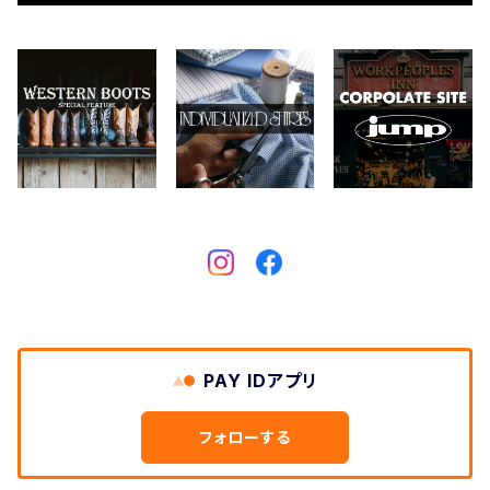
CONVERSE
本、写真集
CHIPPS COMPANY
眼鏡、サングラス
Crescent Down Works
DARN TOUGH VERMONT
Dickies
DULUTH PACK
PAY IDアプリ
Easymoc
フォローする
FERNAND LEATHER