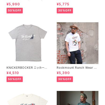
00%ピュアウール ニットキャッ
ックマウント ランチウェア Chie
¥5,990
¥5,775
プ 全8色
f Western T-Shirt 半袖Tシャ
ツ 全2色
50%OFF
30%OFF
KNICKERBOCKER ニッカーボ
Rockmount Ranch Wear ロ
ッカー HEATHER GREY ハン
ックマウント ランチウェア Rock
¥4,510
¥5,390
プトン Tシャツ
mount Bronc Western T-Sh
irt 半袖Tシャツ 全3色
50%OFF
30%OFF