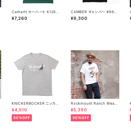
Carhartt カーハート K126 ノ
CAMBER キャンバー #964
ースウッドヘザー メンズ ロン
BLACK 長袖 ヘンリーネック
¥7,260
¥9,300
グスリーブ ポケットTシャツ
厚地 Tシャツ
KNICKERBOCKER ニッカー
Rockmount Ranch Wear
C
ボッカー HEATHER GREY
ロックマウント ランチウェア R
¥4,510
¥5,390
袖
ハンプトン Tシャツ
ockmount Bronc Western
T-Shirt 半袖Tシャツ 全3色
50%OFF
30%OFF