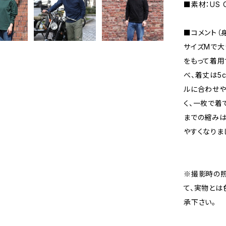
■素材：US C
■コメント（身
サイズMで大
をもって着用
べ、着丈は5
ルに合わせや
く、一枚で着
までの縮みは
やすくなりま
※撮影時の
て、実物とは
承下さい。