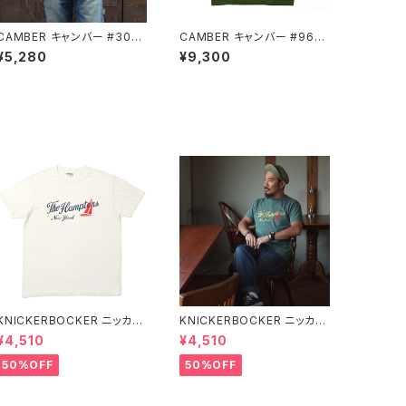
CAMBER キャンバー #302
CAMBER キャンバー #964
GREY 半袖 Tシャツ ポケット
OLIVE 長袖 ヘンリーネック
¥5,280
¥9,300
付 厚地 無地
厚地 Tシャツ
KNICKERBOCKER ニッカー
KNICKERBOCKER ニッカー
ボッカー MILK ハンプトン T
ボッカー GREEN ハンプトン
¥4,510
¥4,510
シャツ
Tシャツ
50%OFF
50%OFF