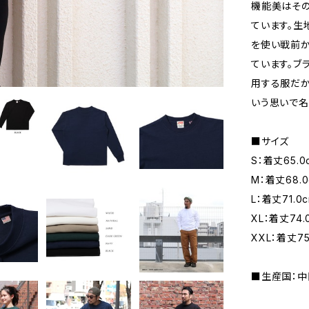
機能美はそ
ています。生
を使い戦前か
ています。ブラ
用する服だ
いう思いで名
■サイズ
S：着丈65.0
M：着丈68.0
L：着丈71.0
XL：着丈74.
XXL：着丈75
■生産国：中