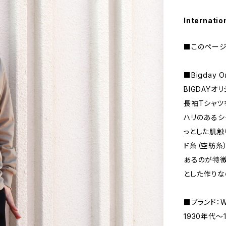
Internatio
■このページ
■Bigday Or
BIGDAYオ
長袖Tシャツ
ハリのあるシ
っとした肌触
ド糸（空紡糸
あるのが特徴
とした作りな
■ブランド：WO
1930年代