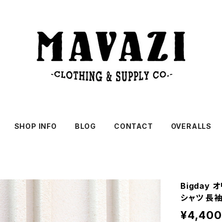
SHOP INFO
BLOG
CONTACT
OVERALLS
Bigday オ
シャツ 長袖
¥4,400