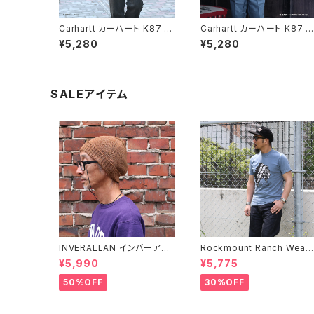
Carhartt カーハート K87 ネ
Carhartt カーハート K87 ウ
イビー ワークウエアポケット
ォルナットヘザー ワークウエ
¥5,280
¥5,280
Tシャツ ポケット付き
アポケットTシャツ ポケット付
き
SALEアイテム
INVERALLAN インバーアラ
Rockmount Ranch Wear
ン 100%ピュアウール ニット
ロックマウント ランチウェア 
¥5,990
¥5,775
キャップ 全8色
hief Western T-Shirt 半
Tシャツ 全2色
50%OFF
30%OFF