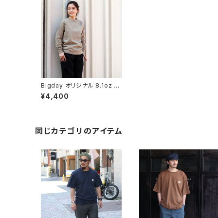
Bigday オリジナル 8.1oz U
S Cotton Long Sleeve T
¥4,400
シャツ 長袖 無地Tシャツ US
コットン 綿100％ サンド
同じカテゴリのアイテム