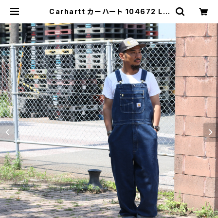
Carhartt カーハート 104672 LO
OSE FIT DENIM BIB OVERALL
ウォッシュ デニム オーバーオール |
MAVAZI マバジ