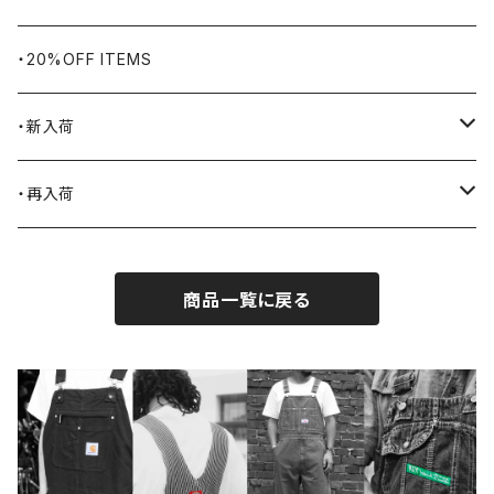
BLUCO
腕時計
ブランケット
・20%OFF ITEMS
Blundstone
食品
・新入荷
BLACK JACK BOOTS
ライター
2026.7.31
・再入荷
BROTHERBRIDGE
ステッカー
2026.7.14
2026.8.8
商品一覧に戻る
BY ROBERT JAMES
インテリア
2026.7.9
2026.8.5
CAMBER
エプロン
2026.7.6
2026.7.30
Carhartt
バイク用品
2026.6.29
2026.7.23