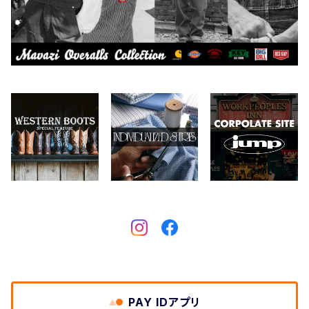
Collonil
ケア用品
2026.6.27
CONVERSE
本、写真集
CHIPPS COMPANY
眼鏡、サングラス
Crescent Down Works
DARN TOUGH VERMONT
Dickies
DULUTH PACK
PAY IDアプリ