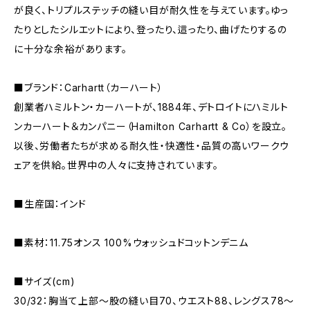
が良く、トリプルステッチの縫い目が耐久性を与えています。ゆっ
たりとしたシルエットにより、登ったり、這ったり、曲げたりするの
に十分な余裕があります。
■ブランド：Carhartt（カーハート）
創業者ハミルトン・カーハートが、1884年、デトロイトにハミルト
ンカーハート＆カンパニー（Hamilton Carhartt & Co）を設立。
以後、労働者たちが求める耐久性・快適性・品質の高いワークウ
ェアを供給。世界中の人々に支持されています。
■生産国：インド
■素材：11.75オンス 100%ウォッシュドコットンデニム
■サイズ(cm)
30/32：胸当て上部～股の縫い目70、ウエスト88、レングス78～