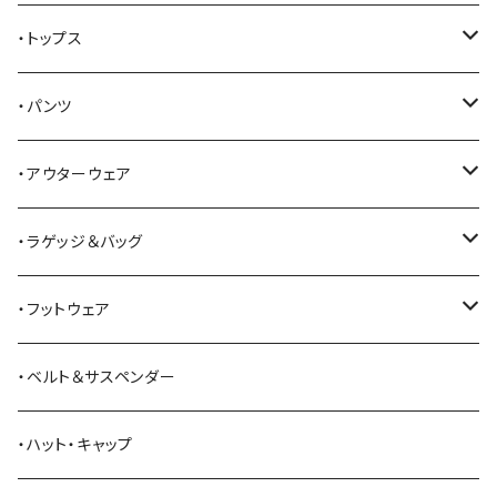
AKER
・トップス
Alden
Tシャツ
・パンツ
ALFONSO'S OF HOLLYWOOD LEATHER
シャツ
ジーンズ
・アウターウェア
All American Khakis
ベスト
ワークパンツ
コート
・ラゲッジ＆バッグ
American Optical
セーター
オーバーオール
ジャケット
トートバッグ
・フットウェア
ANDERSON BEAN BOOT CO.
スウェットシャツ
ミリタリーパンツ
ベスト
ショルダーバッグ
ブーツ
・ベルト＆サスペンダー
Bass Pro Shops
カーディガン
ツナギ
リュック・バックパック
スニーカー
・ハット・キャップ