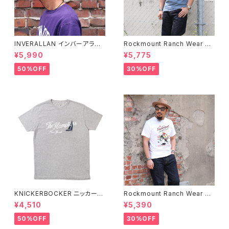
INVERALLAN インバーアラン 1
Rockmount Ranch Wear ロ
00%ピュアウール ニットキャッ
ックマウント ランチウェア Chie
¥5,990
¥5,775
プ 全8色
f Western T-Shirt 半袖Tシャ
ツ 全2色
50%OFF
30%OFF
KNICKERBOCKER ニッカーボ
Rockmount Ranch Wear ロ
ッカー HEATHER GREY ハン
ックマウント ランチウェア Rock
¥4,510
¥5,390
プトン Tシャツ
mount Bronc Western T-Sh
irt 半袖Tシャツ 全3色
50%OFF
30%OFF