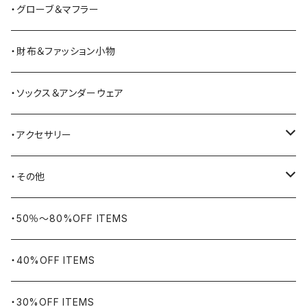
BATTLE LAKE
パーカー
ジャージ・スウェット
ボストンバッグ・ダッフルバッグ
サンダル
・グローブ＆マフラー
Barbour
ハーフパンツ・ショートパンツ
ヒップバッグ・ファニーパック
その他シューズ
・財布＆ファッション小物
BAYSIDE
ブリーフケース
シュー用品
・ソックス＆アンダーウェア
BELSTAFF
ツールバッグ
・アクセサリー
BIG BILL
バングル・ブレスレット
・その他
WORKERS BIGDAY
リング
ヴィンテージ
・50％〜80%OFF ITEMS
BHADUR
ネックレス・ペンダント
アウトドア用品
・40%OFF ITEMS
Bills KHAKIS
ピンズ・ブローチ
ナバホラグ・ビンテージラグ
・30%OFF ITEMS