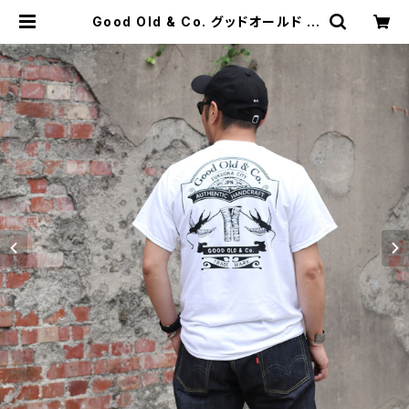
Good Old & Co. グッドオールド S
ouvenir T-Shirts スーベニアTシ
ャツ 半袖 Tシャツ バックプリント プ
リントTシャツ | MAVAZI マバジ