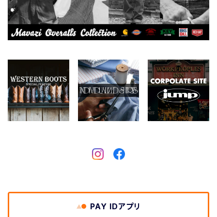
Collonil
ケア用品
2026.6.14
CONVERSE
本、写真集
CHIPPS COMPANY
眼鏡、サングラス
Crescent Down Works
DARN TOUGH VERMONT
Dickies
DULUTH PACK
PAY IDアプリ
Easymoc