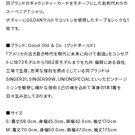
同ブランドのギャランティーカードをモチーフにした名刺代わりの
スーベニアTシャツ。
ボディーにGILDANウルトラコットンを使用したチープ＆シックな1
枚です。
■ブランド：Good Old ＆ Co. (グッドオールド)
『アメリカの古き良き時代を現代に未来に向けて創造』をコンセプ
トに1873モデルから1952年モデルまでを九州 福岡にある自社
工場で生産。忠実な復刻を原点としている同ブランドは
SINGER31、SINGER99W、UNIONSPECIALといったビンテージ
ミシンを駆使し確かな技術と己の魂を込めて渾身の1本1着を
日々生み出しております。
■サイズ
S：着丈68.0cm、身幅45.0cm、肩幅42.0cm、袖丈17.0cm
M：着丈70.0cm、身幅50.0cm、肩幅47.0cm、袖丈17.5cm