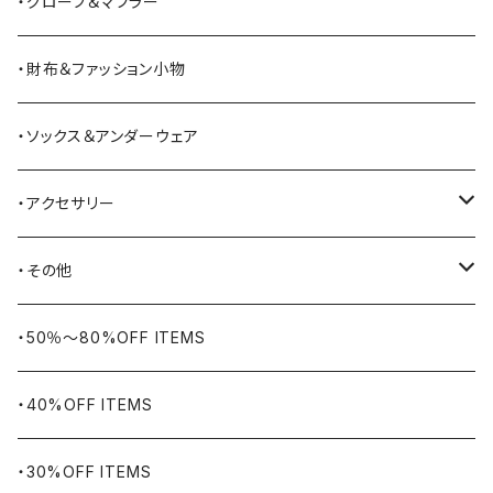
BATTLE LAKE
パーカー
ジャージ・スウェット
ボストンバッグ・ダッフルバッグ
サンダル
・グローブ＆マフラー
Barbour
ハーフパンツ・ショートパンツ
ヒップバッグ・ファニーパック
その他シューズ
・財布＆ファッション小物
BAYSIDE
ブリーフケース
シュー用品
・ソックス＆アンダーウェア
BELSTAFF
ツールバッグ
・アクセサリー
BIG BILL
バングル・ブレスレット
・その他
WORKERS BIGDAY
リング
ヴィンテージ
・50％〜80%OFF ITEMS
BHADUR
ネックレス・ペンダント
アウトドア用品
・40%OFF ITEMS
Bills KHAKIS
ピンズ・ブローチ
ナバホラグ・ビンテージラグ
・30%OFF ITEMS