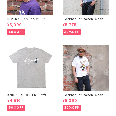
INVERALLAN インバーアラン 1
Rockmount Ranch Wear ロ
00%ピュアウール ニットキャッ
ックマウント ランチウェア Chie
¥5,990
¥5,775
プ 全8色
f Western T-Shirt 半袖Tシャ
ツ 全2色
50%OFF
30%OFF
KNICKERBOCKER ニッカーボ
Rockmount Ranch Wear ロ
ッカー HEATHER GREY ハン
ックマウント ランチウェア Rock
¥4,510
¥5,390
プトン Tシャツ
mount Bronc Western T-Sh
irt 半袖Tシャツ 全3色
50%OFF
30%OFF