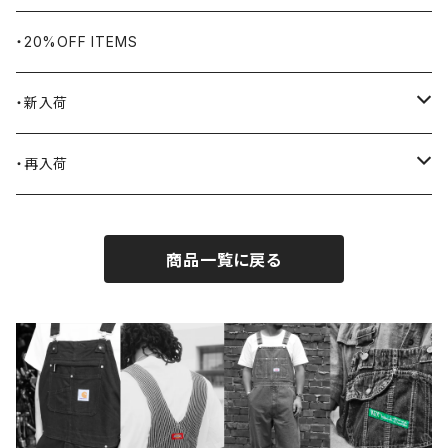
BLUCO
腕時計
ブランケット
・20%OFF ITEMS
Blundstone
食品
・新入荷
BLACK JACK BOOTS
ライター
2026.7.31
・再入荷
BROTHERBRIDGE
ステッカー
2026.7.14
2026.8.5
商品一覧に戻る
BY ROBERT JAMES
インテリア
2026.7.9
2026.7.30
CAMBER
エプロン
2026.7.6
2026.7.23
Carhartt
バイク用品
2026.6.29
2026.6.27