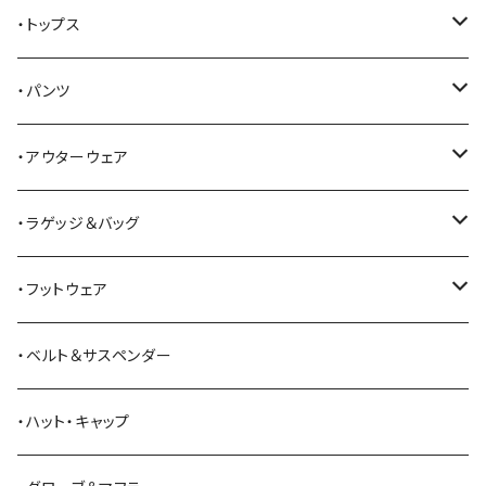
AKER
・トップス
Alden
Tシャツ
・パンツ
ALFONSO'S OF HOLLYWOOD LEATHER
シャツ
ジーンズ
・アウターウェア
All American Khakis
ベスト
ワークパンツ
コート
・ラゲッジ＆バッグ
American Optical
セーター
オーバーオール
ジャケット
トートバッグ
・フットウェア
ANDERSON BEAN BOOT CO.
スウェットシャツ
ミリタリーパンツ
ベスト
ショルダーバッグ
ブーツ
・ベルト＆サスペンダー
Bass Pro Shops
カーディガン
ツナギ
リュック・バックパック
スニーカー
・ハット・キャップ