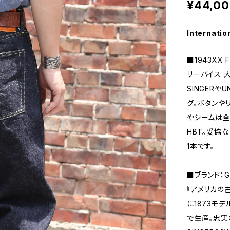
¥44,0
Internatio
■1943XX F
リーバイス 
SINGERや
グ。ボタンや
やシームは全
HBT。妥協
1本です。
■ブランド：Go
『アメリカの
に1873モ
で生産。忠実な