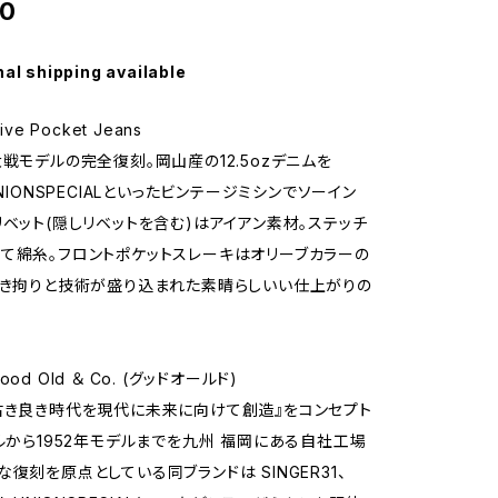
00
nal shipping available
ive Pocket Jeans
大戦モデルの完全復刻。岡山産の12.5ozデニムを
UNIONSPECIALといったビンテージミシンでソーイン
リベット(隠しリベットを含む)はアイアン素材。ステッチ
て綿糸。フロントポケットスレーキはオリーブカラーの
なき拘りと技術が盛り込まれた素晴らしいい仕上がりの
od Old ＆ Co. (グッドオールド)
古き良き時代を現代に未来に向けて創造』をコンセプト
デルから1952年モデルまでを九州 福岡にある自社工場
復刻を原点としている同ブランドは SINGER31、