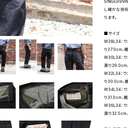
SINGER9
し確かな技術
ります。
■サイズ
W28L34：ウ
り27.0cm、
W30L34：ウ
渡り29.0cm
W32L34：ウ
り30.0cm、
W34L34：ウ
り31.0cm、
W36L34：ウ
渡り32.5cm