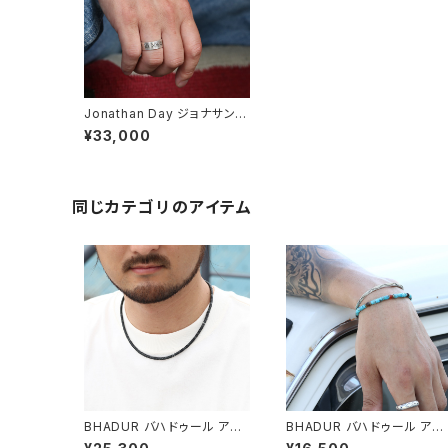
Jonathan Day ジョナサン・
デイ Coin Silver Ring コイ
¥33,000
ンシルバーリング リング 指輪
ホピ族 Hopi インディアンジ
ュエリー
同じカテゴリのアイテム
BHADUR バハドゥール アン
BHADUR バハドゥール アン
ティークブラックビーズネック
ティークターコイズ&アゲート