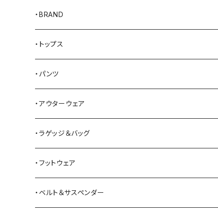
・BRAND
AKER
・トップス
Alden
Tシャツ
・パンツ
ALFONSO'S OF HOLLYWOOD LEATHER
シャツ
ジーンズ
・アウターウェア
All American Khakis
ベスト
ワークパンツ
コート
・ラゲッジ＆バッグ
American Optical
セーター
オーバーオール
ジャケット
トートバッグ
・フットウェア
ANDERSON BEAN BOOT CO.
スウェットシャツ
ミリタリーパンツ
ベスト
ショルダーバッグ
ブーツ
・ベルト＆サスペンダー