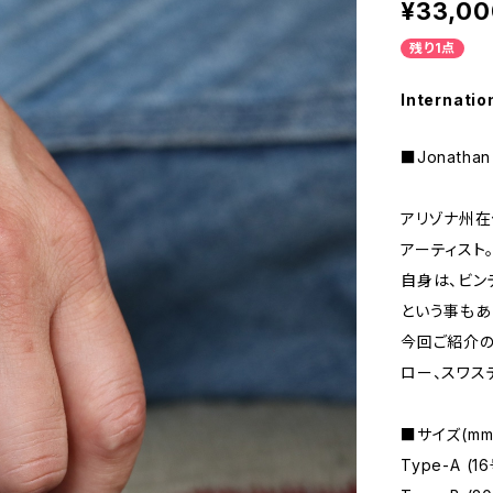
¥33,00
残り1点
Internatio
■Jonatha
アリゾナ州在
アーティスト
自身は、ビン
という事もあ
今回ご紹介の
ロー、スワス
■サイズ(mm
Type-A (1