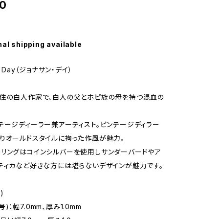
0
nal shipping available
n Day（ジョナサン・デイ）
住の白人作家で、白人の父とホピ族の母を持つ混血の
。
テージディーラー兼アーティスト。ビンテージディラー
りオールドスタイルに拘った作風が魅力。
リングはコインシルバーを使用しサンダーバードやア
ティカなど好きな方には堪らないデザインが魅力です。
)
6号)：幅7.0mm、厚み1.0mm