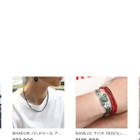
BHADUR バハドゥール アン
NAVAJO ナバホ 1930’s~ Vi
ティークラピスビーズネックレ
ntage Navajo Snakes Ba