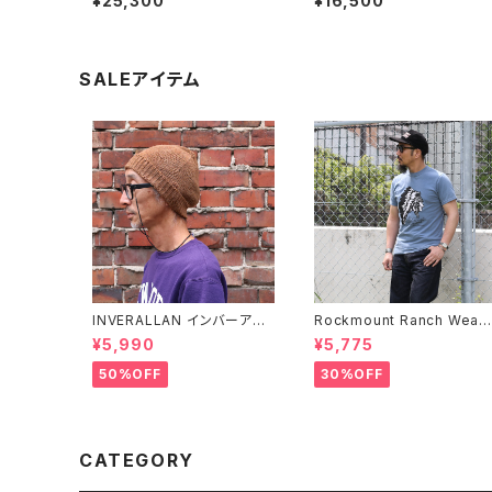
¥25,300
¥16,500
レス #abn094 Black 日本
ビーズブレスレット #b130 
製
本製 瑪瑙
SALEアイテム
INVERALLAN インバーアラ
Rockmount Ranch Wear
ン 100%ピュアウール ニット
ロックマウント ランチウェア 
¥5,990
¥5,775
キャップ 全8色
hief Western T-Shirt 半
Tシャツ 全2色
50%OFF
30%OFF
CATEGORY