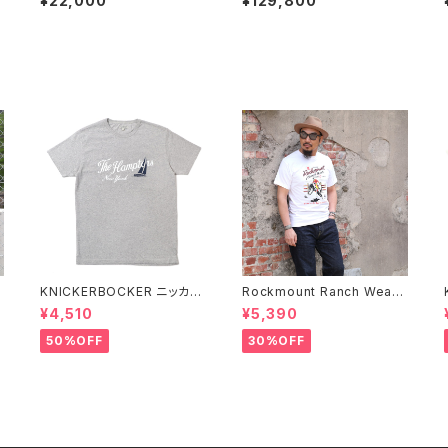
¥22,000
¥129,800
日
ス #abn092 Lapis 日本製
ngle シルバーバングル スネ
ーク ガラガラ蛇 ヴィンテージ
KNICKERBOCKER ニッカー
Rockmount Ranch Wear
C
ボッカー HEATHER GREY
ロックマウント ランチウェア R
¥4,510
¥5,390
袖
ハンプトン Tシャツ
ockmount Bronc Western
T-Shirt 半袖Tシャツ 全3色
50%OFF
30%OFF