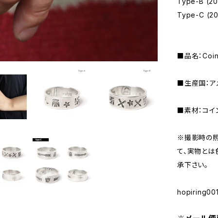
Type-B (
Type-C (
■品名：Coin 
■生産国：ア
■素材：コイ
※撮影時の
て、実物とは
承下さい。
hopiring00