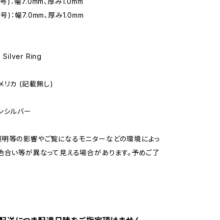
20号)：幅7.0mm、厚み1.0mm
20号)：幅7.0mm、厚み1.0mm
Silver Ring
メリカ (記載無し)
ンシルバー
照明等の影響やご覧になるモニターなどの環境によっ
色合い等が異なって見える場合があります。予めご了
1