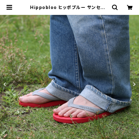
Hippobloo ヒッポブルー サンセット
ナチュラルラバービーチサンダル 天
然ゴム メンズ レディース | MAVAZI
マバジ