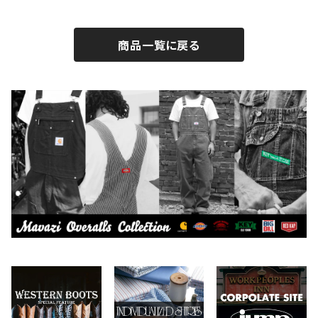
BROTHERBRIDGE
ステッカー
2026.7.14
2026.8.8
商品一覧に戻る
BY ROBERT JAMES
インテリア
2026.7.9
2026.8.5
CAMBER
エプロン
2026.7.6
2026.7.30
Carhartt
バイク用品
2026.6.29
2026.7.23
Collonil
ケア用品
2026.6.27
CONVERSE
本、写真集
CHIPPS COMPANY
眼鏡、サングラス