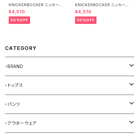
KNICKERBOCKER ニッカーボ
KNICKERBOCKER ニッカーボ
ッカー MILK ハンプトン Tシャ
ッカー GREEN ハンプトン Tシ
¥4,510
¥4,510
ツ
ャツ
50%OFF
50%OFF
CATEGORY
・BRAND
AKER
・トップス
Alden
Tシャツ
・パンツ
ALFONSO'S OF HOLLYWOOD LEATHER
シャツ
ジーンズ
・アウターウェア