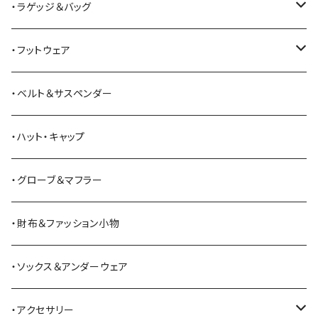
All American Khakis
ベスト
ワークパンツ
コート
・ラゲッジ＆バッグ
American Optical
セーター
オーバーオール
ジャケット
トートバッグ
・フットウェア
ANDERSON BEAN BOOT CO.
スウェットシャツ
ミリタリーパンツ
ベスト
ショルダーバッグ
ブーツ
・ベルト＆サスペンダー
Bass Pro Shops
カーディガン
ツナギ
リュック・バックパック
スニーカー
・ハット・キャップ
BATTLE LAKE
パーカー
ジャージ・スウェット
ボストンバッグ・ダッフルバッグ
サンダル
・グローブ＆マフラー
Barbour
ハーフパンツ・ショートパンツ
ヒップバッグ・ファニーパック
その他シューズ
・財布＆ファッション小物
BAYSIDE
ブリーフケース
シュー用品
・ソックス＆アンダーウェア
BELSTAFF
ツールバッグ
・アクセサリー