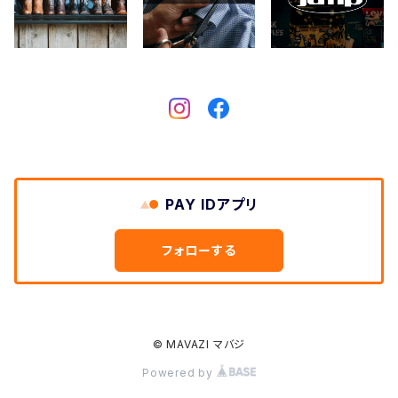
Crescent Down Works
DARN TOUGH VERMONT
Dickies
DULUTH PACK
PAY IDアプリ
Easymoc
フォローする
FERNAND LEATHER
FILSON
© MAVAZI マバジ
Powered by
FOX RIVER