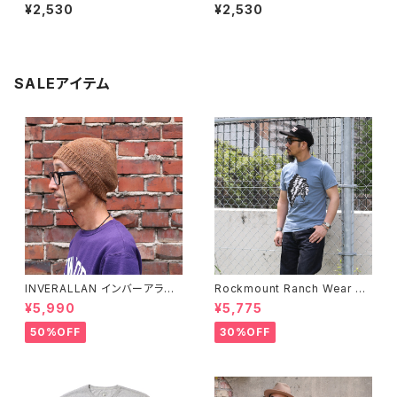
ー×ツリー ナチュラルラバービー
ト ナチュラルラバービーチサンダ
¥2,530
¥2,530
チサンダル 天然ゴム メンズ レデ
ル 天然ゴム メンズ レディース
ィース
SALEアイテム
INVERALLAN インバーアラン 1
Rockmount Ranch Wear ロ
00%ピュアウール ニットキャッ
ックマウント ランチウェア Chie
¥5,990
¥5,775
プ 全8色
f Western T-Shirt 半袖Tシャ
ツ 全2色
50%OFF
30%OFF