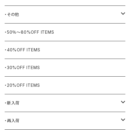
BIG BILL
バングル・ブレスレット
・その他
WORKERS BIGDAY
リング
ヴィンテージ
・50％〜80%OFF ITEMS
BHADUR
ネックレス・ペンダント
アウトドア用品
・40%OFF ITEMS
Bills KHAKIS
ピンズ・ブローチ
ナバホラグ・ビンテージラグ
・30%OFF ITEMS
BLUCO
腕時計
ブランケット
・20%OFF ITEMS
Blundstone
食品
・新入荷
BLACK JACK BOOTS
ライター
2026.7.31
・再入荷