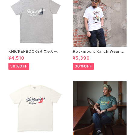
KNICKERBOCKER ニッカーボ
Rockmount Ranch Wear ロ
ッカー HEATHER GREY ハン
ックマウント ランチウェア Rock
¥4,510
¥5,390
プトン Tシャツ
mount Bronc Western T-Sh
irt 半袖Tシャツ 全3色
50%OFF
30%OFF