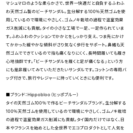
マシュマロのような柔らかさで、世界一快適だと自負するふわふ
わ天然ゴム製のビーチサンダル。生分解する100％天然ゴムを使
用しているので環境にやさしく、ゴムノキ栽培の過程で温室効果
ガス削減にも貢献。タイの小さな工場で一足、一足作られていま
す。ふわふわのクッションでかかとをしっかり支え、つま先にかけ
てかかった緩やかな傾斜がさり気なく歩行をサポート。鼻緒も天
然ゴムでできているので指も痛くなりにくく、長時間履いても履き
心地抜群です。「ビーチサンダルを履くと足が痛くなる」という方
にも是非履いてみていただきたいサンダルです。コットンの専用バ
ッグ付きで、旅行やレジャーに持っていくときにも便利です。
■ブランド：Hippobloo（ヒッポブルー）
タイの天然ゴム100％で作るビーチサンダルブランド。生分解する
100％天然ゴムを使用しているので環境にやさしく、ゴムノキ栽培
の過程で温室効果ガス削減にも貢献。タイ国内だけではなく、日
本やフランスを始めとした全世界でエコプロダクトとして人気を