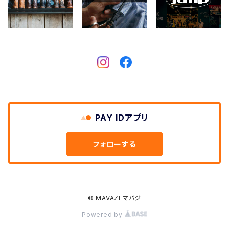
Crescent Down Works
DARN TOUGH VERMONT
Dickies
DULUTH PACK
PAY IDアプリ
Easymoc
フォローする
FERNAND LEATHER
FILSON
© MAVAZI マバジ
Powered by
FOX RIVER