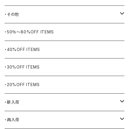
BIG BILL
バングル・ブレスレット
・その他
WORKERS BIGDAY
リング
ヴィンテージ
・50％〜80%OFF ITEMS
BHADUR
ネックレス・ペンダント
アウトドア用品
・40%OFF ITEMS
Bills KHAKIS
ピンズ・ブローチ
ナバホラグ・ビンテージラグ
・30%OFF ITEMS
BLUCO
腕時計
ブランケット
・20%OFF ITEMS
Blundstone
食品
・新入荷
BLACK JACK BOOTS
ライター
2026.7.31
・再入荷