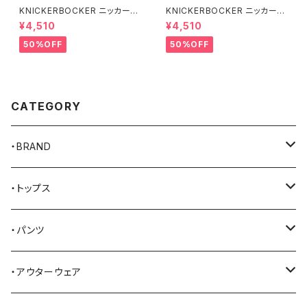
KNICKERBOCKER ニッカーボ
KNICKERBOCKER ニッカーボ
ッカー MILK ハンプトン Tシャ
ッカー GREEN ハンプトン Tシ
¥4,510
¥4,510
ツ
ャツ
50%OFF
50%OFF
CATEGORY
・BRAND
AKER
・トップス
Alden
Tシャツ
・パンツ
ALFONSO'S OF HOLLYWOOD LEATHER
シャツ
ジーンズ
・アウターウェア