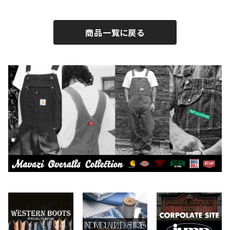
BROTHERBRIDGE
ステッカー
2026.7.14
2026.8.8
商品一覧に戻る
BY ROBERT JAMES
インテリア
2026.7.9
2026.8.5
CAMBER
エプロン
2026.7.6
2026.7.30
Carhartt
バイク用品
2026.6.29
2026.7.23
Collonil
ケア用品
2026.6.27
CONVERSE
本、写真集
CHIPPS COMPANY
眼鏡、サングラス