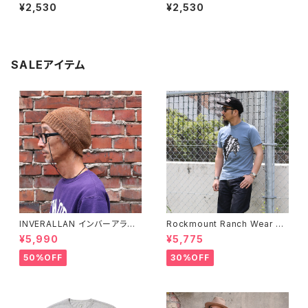
ムストーン ナチュラルラバービ
イ ナチュラルラバービーチサン
¥2,530
¥2,530
ーチサンダル 天然ゴム メンズ
ダル 天然ゴム メンズ レディース
レディース
SALEアイテム
INVERALLAN インバーアラン 1
Rockmount Ranch Wear ロ
00%ピュアウール ニットキャッ
ックマウント ランチウェア Chie
¥5,990
¥5,775
プ 全8色
f Western T-Shirt 半袖Tシャ
ツ 全2色
50%OFF
30%OFF