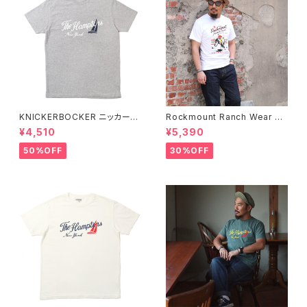
KNICKERBOCKER ニッカーボ
Rockmount Ranch Wear ロ
ッカー HEATHER GREY ハン
ックマウント ランチウェア Rock
¥4,510
¥5,390
プトン Tシャツ
mount Bronc Western T-Sh
irt 半袖Tシャツ 全3色
50%OFF
30%OFF