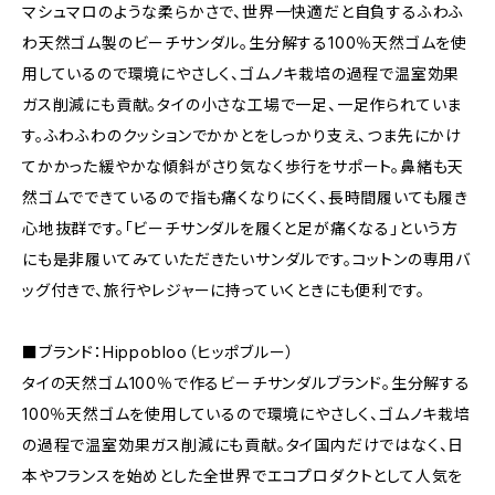
マシュマロのような柔らかさで、世界一快適だと自負するふわふ
わ天然ゴム製のビーチサンダル。生分解する100％天然ゴムを使
用しているので環境にやさしく、ゴムノキ栽培の過程で温室効果
ガス削減にも貢献。タイの小さな工場で一足、一足作られていま
す。ふわふわのクッションでかかとをしっかり支え、つま先にかけ
てかかった緩やかな傾斜がさり気なく歩行をサポート。鼻緒も天
然ゴムでできているので指も痛くなりにくく、長時間履いても履き
心地抜群です。「ビーチサンダルを履くと足が痛くなる」という方
にも是非履いてみていただきたいサンダルです。コットンの専用バ
ッグ付きで、旅行やレジャーに持っていくときにも便利です。
■ブランド：Hippobloo（ヒッポブルー）
タイの天然ゴム100％で作るビーチサンダルブランド。生分解する
100％天然ゴムを使用しているので環境にやさしく、ゴムノキ栽培
の過程で温室効果ガス削減にも貢献。タイ国内だけではなく、日
本やフランスを始めとした全世界でエコプロダクトとして人気を