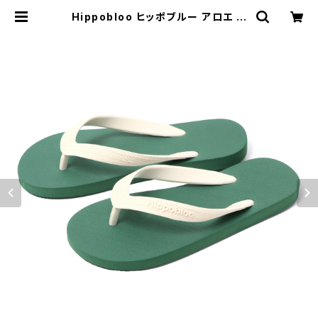
Hippobloo ヒッポブルー アロエ ナ
チュラルラバービーチサンダル 天然
ゴム メンズ レディース | MAVAZI マ
バジ