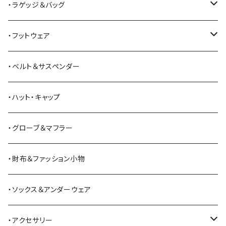
All American Khakis
ベスト
ワークパンツ
コート
・ラゲッジ＆バッグ
American Optical
セーター
オーバーオール
ジャケット
トートバッグ
・フットウェア
ANDERSON BEAN BOOT CO.
スウェットシャツ
ミリタリーパンツ
ベスト
ショルダーバッグ
ブーツ
・ベルト＆サスペンダー
Bass Pro Shops
カーディガン
ツナギ
リュック・バックパック
スニーカー
・ハット・キャップ
BATTLE LAKE
パーカー
ジャージ・スウェット
ボストンバッグ・ダッフルバッグ
サンダル
・グローブ＆マフラー
Barbour
ハーフパンツ・ショートパンツ
ヒップバッグ・ファニーパック
その他シューズ
・財布＆ファッション小物
BAYSIDE
ブリーフケース
シュー用品
・ソックス＆アンダーウェア
BELSTAFF
ツールバッグ
・アクセサリー