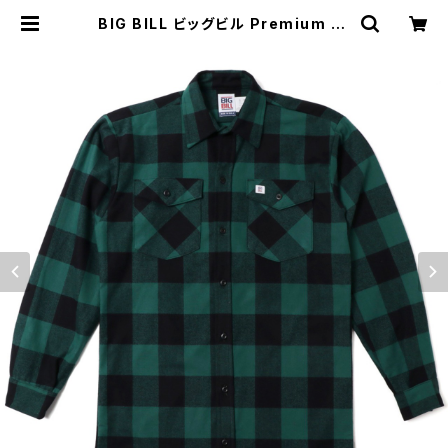
BIG BILL ビッグビル Premium Br
awny Flannel Work Shirt 121 フ
ランネルシャツ GREEN/BLACK |
MAVAZI マバジ