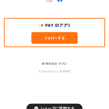
Dickies
DULUTH PACK
PAY IDアプリ
Easymoc
フォローする
FERNAND LEATHER
FILSON
© MAVAZI マバジ
Powered by
FOX RIVER
FULL COUNT
Gitman Brothers/Gitman Vintage
ショップに質問する