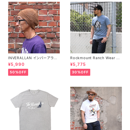
INVERALLAN インバーアラン 1
Rockmount Ranch Wear ロ
00%ピュアウール ニットキャッ
ックマウント ランチウェア Chie
¥5,990
¥5,775
プ 全8色
f Western T-Shirt 半袖Tシャ
ツ 全2色
50%OFF
30%OFF