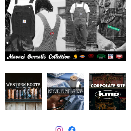
CAMBER
エプロン
2026.7.6
2026.7.30
Carhartt
バイク用品
2026.6.29
2026.7.23
Collonil
ケア用品
2026.6.27
CONVERSE
本、写真集
CHIPPS COMPANY
眼鏡、サングラス
Crescent Down Works
DARN TOUGH VERMONT