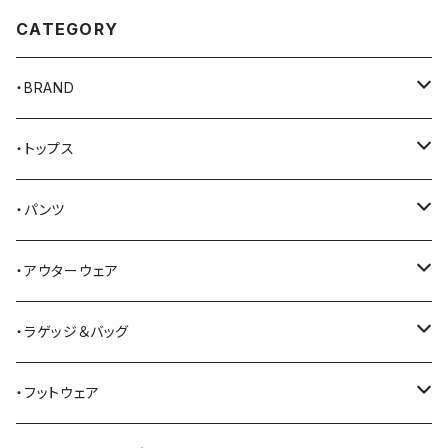
CATEGORY
・BRAND
AKER
・トップス
Alden
Tシャツ
・パンツ
ALFONSO'S OF HOLLYWOOD LEATHER
シャツ
ジーンズ
・アウターウェア
All American Khakis
ベスト
ワークパンツ
コート
・ラゲッジ＆バッグ
American Optical
セーター
オーバーオール
ジャケット
トートバッグ
・フットウェア