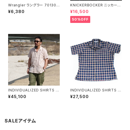
Wrangler ラングラー 70130M
KNICKERBOCKER ニッカーボ
W シャンブレー 長袖シャツ ウ
ッカー コーデュロイチョアシャツ
¥6,380
¥16,500
エスタンシャツ
全2色
50%OFF
INDIVIDUALIZED SHIRTS イ
INDIVIDUALIZED SHIRTS イ
ンディビジュアライズドシャツ Vi
ンディビジュアライズドシャツ キ
¥45,100
¥27,500
ntage Linen Camp Collar S
ャンプカラー コットン チェック
hirts Beige Pattern ヴィンテ
半袖シャツ Camp Collar S/S
ージリネンキャンプカラー半袖
Shirts Athletic Fit
シャツ
SALEアイテム