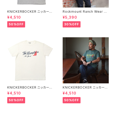
KNICKERBOCKER ニッカーボ
Rockmount Ranch Wear ロ
ッカー HEATHER GREY ハン
ックマウント ランチウェア Rock
¥4,510
¥5,390
プトン Tシャツ
mount Bronc Western T-Sh
irt 半袖Tシャツ 全3色
50%OFF
30%OFF
KNICKERBOCKER ニッカーボ
KNICKERBOCKER ニッカーボ
ッカー MILK ハンプトン Tシャ
ッカー GREEN ハンプトン Tシ
¥4,510
¥4,510
ツ
ャツ
50%OFF
50%OFF