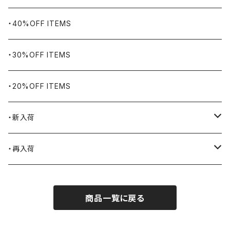
BHADUR
ネックレス・ペンダント
アウトドア用品
・40%OFF ITEMS
Bills KHAKIS
ピンズ・ブローチ
ナバホラグ・ビンテージラグ
・30%OFF ITEMS
BLUCO
腕時計
ブランケット
・20%OFF ITEMS
Blundstone
食品
・新入荷
BLACK JACK BOOTS
ライター
2026.7.31
・再入荷
BROTHERBRIDGE
ステッカー
2026.7.14
2026.8.8
商品一覧に戻る
BY ROBERT JAMES
インテリア
2026.7.9
2026.8.5