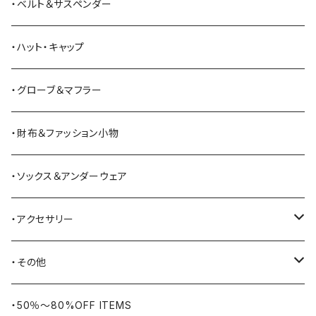
ANDERSON BEAN BOOT CO.
スウェットシャツ
ミリタリーパンツ
ベスト
ショルダーバッグ
ブーツ
・ベルト＆サスペンダー
Bass Pro Shops
カーディガン
ツナギ
リュック・バックパック
スニーカー
・ハット・キャップ
BATTLE LAKE
パーカー
ジャージ・スウェット
ボストンバッグ・ダッフルバッグ
サンダル
・グローブ＆マフラー
Barbour
ハーフパンツ・ショートパンツ
ヒップバッグ・ファニーパック
その他シューズ
・財布＆ファッション小物
BAYSIDE
ブリーフケース
シュー用品
・ソックス＆アンダーウェア
BELSTAFF
ツールバッグ
・アクセサリー
BIG BILL
バングル・ブレスレット
・その他
WORKERS BIGDAY
リング
ヴィンテージ
・50％〜80%OFF ITEMS