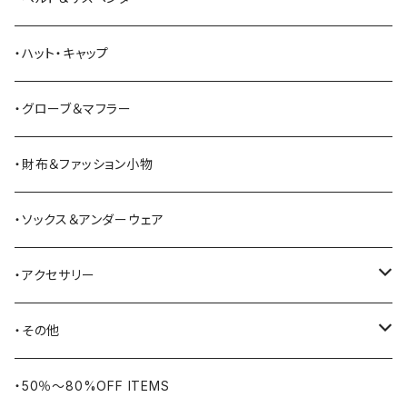
Bass Pro Shops
カーディガン
ツナギ
リュック・バックパック
スニーカー
・ハット・キャップ
BATTLE LAKE
パーカー
ジャージ・スウェット
ボストンバッグ・ダッフルバッグ
サンダル
・グローブ＆マフラー
Barbour
ハーフパンツ・ショートパンツ
ヒップバッグ・ファニーパック
その他シューズ
・財布＆ファッション小物
BAYSIDE
ブリーフケース
シュー用品
・ソックス＆アンダーウェア
BELSTAFF
ツールバッグ
・アクセサリー
BIG BILL
バングル・ブレスレット
・その他
WORKERS BIGDAY
リング
ヴィンテージ
・50％〜80%OFF ITEMS