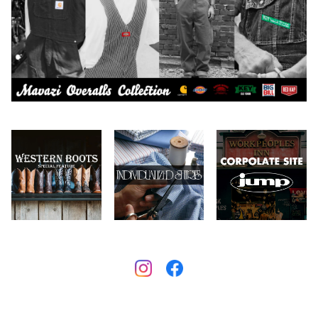
Carhartt
バイク用品
2026.6.29
2026.7.23
Collonil
ケア用品
2026.6.27
CONVERSE
本、写真集
CHIPPS COMPANY
眼鏡、サングラス
Crescent Down Works
DARN TOUGH VERMONT
Dickies
DULUTH PACK