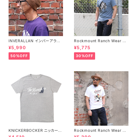
INVERALLAN インバーアラン 1
Rockmount Ranch Wear ロ
00%ピュアウール ニットキャッ
ックマウント ランチウェア Chie
¥5,990
¥5,775
プ 全8色
f Western T-Shirt 半袖Tシャ
ツ 全2色
50%OFF
30%OFF
KNICKERBOCKER ニッカーボ
Rockmount Ranch Wear ロ
ッカー HEATHER GREY ハン
ックマウント ランチウェア Rock