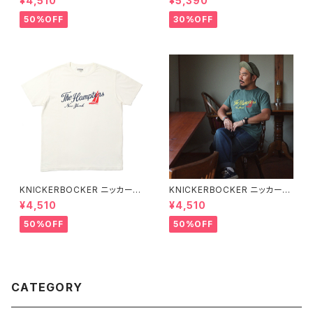
¥4,510
¥5,390
プトン Tシャツ
mount Bronc Western T-Sh
irt 半袖Tシャツ 全3色
50%OFF
30%OFF
KNICKERBOCKER ニッカーボ
KNICKERBOCKER ニッカーボ
ッカー MILK ハンプトン Tシャ
ッカー GREEN ハンプトン Tシ
¥4,510
¥4,510
ツ
ャツ
50%OFF
50%OFF
CATEGORY