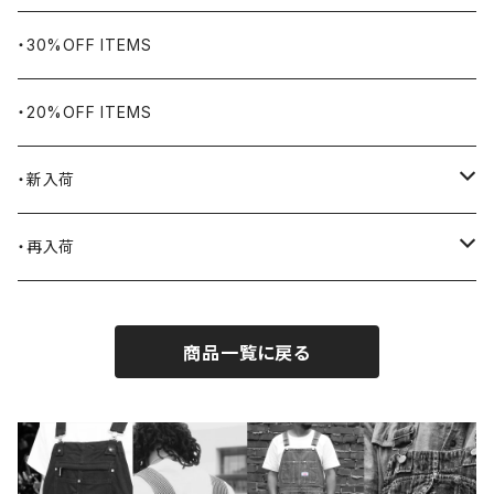
Bills KHAKIS
ピンズ・ブローチ
ナバホラグ・ビンテージラグ
・30%OFF ITEMS
BLUCO
腕時計
ブランケット
・20%OFF ITEMS
Blundstone
食品
・新入荷
BLACK JACK BOOTS
ライター
2026.7.31
・再入荷
BROTHERBRIDGE
ステッカー
2026.7.14
2026.8.8
商品一覧に戻る
BY ROBERT JAMES
インテリア
2026.7.9
2026.8.5
CAMBER
エプロン
2026.7.6
2026.7.30