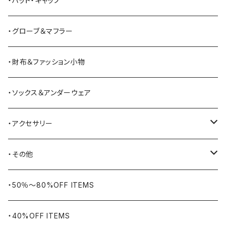
・ハット・キャップ
BATTLE LAKE
パーカー
ジャージ・スウェット
ボストンバッグ・ダッフルバッグ
サンダル
・グローブ＆マフラー
Barbour
ハーフパンツ・ショートパンツ
ヒップバッグ・ファニーパック
その他シューズ
・財布＆ファッション小物
BAYSIDE
ブリーフケース
シュー用品
・ソックス＆アンダーウェア
BELSTAFF
ツールバッグ
・アクセサリー
BIG BILL
バングル・ブレスレット
・その他
WORKERS BIGDAY
リング
ヴィンテージ
・50％〜80%OFF ITEMS
BHADUR
ネックレス・ペンダント
アウトドア用品
・40%OFF ITEMS