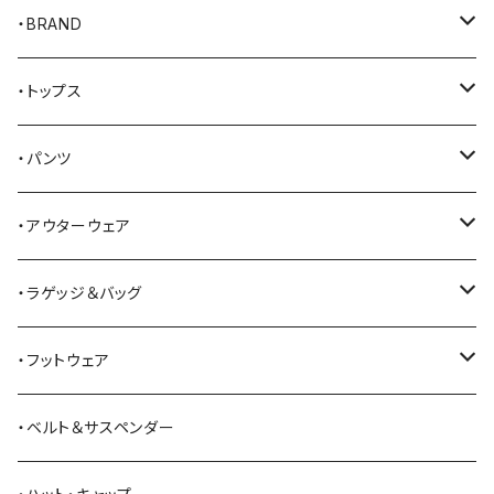
・BRAND
AKER
・トップス
Alden
Tシャツ
・パンツ
ALFONSO'S OF HOLLYWOOD LEATHER
シャツ
ジーンズ
・アウターウェア
All American Khakis
ベスト
ワークパンツ
コート
・ラゲッジ＆バッグ
American Optical
セーター
オーバーオール
ジャケット
トートバッグ
・フットウェア
ANDERSON BEAN BOOT CO.
スウェットシャツ
ミリタリーパンツ
ベスト
ショルダーバッグ
ブーツ
・ベルト＆サスペンダー
Bass Pro Shops
カーディガン
ツナギ
リュック・バックパック
スニーカー