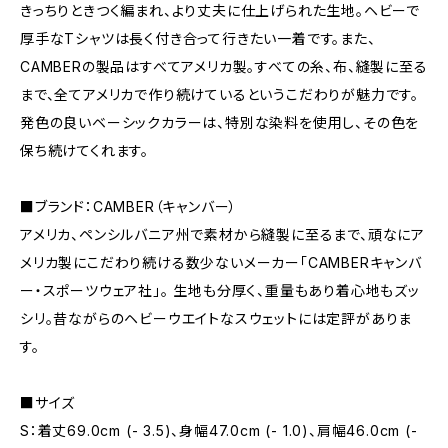
きっちりときつく編まれ、より丈夫に仕上げられた生地。ヘビーで
厚手なTシャツは長く付き合って行きたい一着です。また、
CAMBERの製品はすべてアメリカ製。すべての糸、布、縫製に至る
まで、全てアメリカで作り続けているというこだわりが魅力です。
発色の良いベーシックカラーは、特別な染料を使用し、その色を
保ち続けてくれます。
■ブランド：CAMBER（キャンバー）
アメリカ、ペンシルバニア州で素材から縫製に至るまで、頑なにア
メリカ製にこだわり続ける数少ないメーカー「CAMBERキャンバ
ー・スポーツウェア社」。 生地も分厚く、重量もあり着心地もズッ
シリ。昔ながらのヘビーウエイトなスウェットには定評がありま
す。
■サイズ
S：着丈69.0cm (- 3.5)、身幅47.0cm (- 1.0)、肩幅46.0cm (-