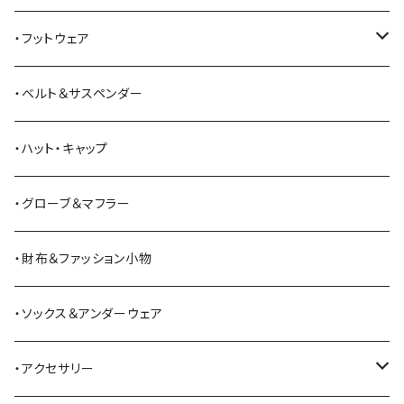
American Optical
セーター
オーバーオール
ジャケット
トートバッグ
・フットウェア
ANDERSON BEAN BOOT CO.
スウェットシャツ
ミリタリーパンツ
ベスト
ショルダーバッグ
ブーツ
・ベルト＆サスペンダー
Bass Pro Shops
カーディガン
ツナギ
リュック・バックパック
スニーカー
・ハット・キャップ
BATTLE LAKE
パーカー
ジャージ・スウェット
ボストンバッグ・ダッフルバッグ
サンダル
・グローブ＆マフラー
Barbour
ハーフパンツ・ショートパンツ
ヒップバッグ・ファニーパック
その他シューズ
・財布＆ファッション小物
BAYSIDE
ブリーフケース
シュー用品
・ソックス＆アンダーウェア
BELSTAFF
ツールバッグ
・アクセサリー