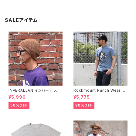
SALEアイテム
INVERALLAN インバーアラン 1
Rockmount Ranch Wear ロ
00%ピュアウール ニットキャッ
ックマウント ランチウェア Chie
¥5,990
¥5,775
プ 全8色
f Western T-Shirt 半袖Tシャ
ツ 全2色
50%OFF
30%OFF