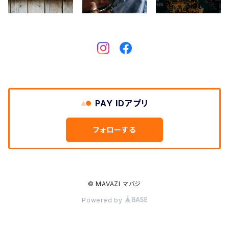
DARN TOUGH VERMONT
Dickies
DULUTH PACK
PAY IDアプリ
Easymoc
フォローする
FERNAND LEATHER
FILSON
© MAVAZI マバジ
Powered by
FOX RIVER