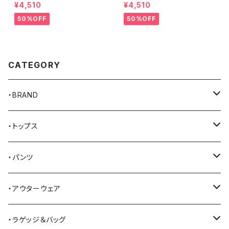
ッカー MILK ハンプトン Tシャ
ッカー GREEN ハンプトン Tシ
¥4,510
¥4,510
ツ
ャツ
50%OFF
50%OFF
CATEGORY
・BRAND
AKER
・トップス
Alden
Tシャツ
・パンツ
ALFONSO'S OF HOLLYWOOD LEATHER
シャツ
ジーンズ
・アウターウェア
All American Khakis
ベスト
ワークパンツ
コート
・ラゲッジ＆バッグ