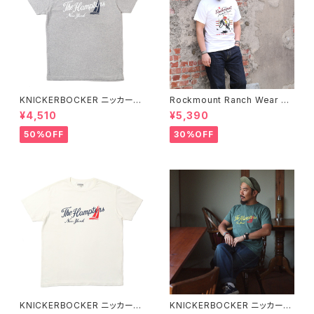
KNICKERBOCKER ニッカーボ
Rockmount Ranch Wear ロ
ッカー HEATHER GREY ハン
ックマウント ランチウェア Rock
¥4,510
¥5,390
プトン Tシャツ
mount Bronc Western T-Sh
irt 半袖Tシャツ 全3色
50%OFF
30%OFF
KNICKERBOCKER ニッカーボ
KNICKERBOCKER ニッカーボ