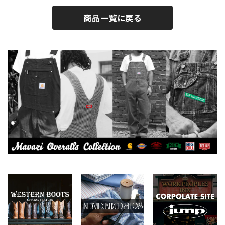
商品一覧に戻る
BY ROBERT JAMES
インテリア
2026.7.9
2026.7.30
CAMBER
エプロン
2026.7.6
2026.7.23
Carhartt
バイク用品
2026.6.29
2026.6.27
Collonil
ケア用品
2026.6.14
CONVERSE
本、写真集
CHIPPS COMPANY
眼鏡、サングラス
Crescent Down Works