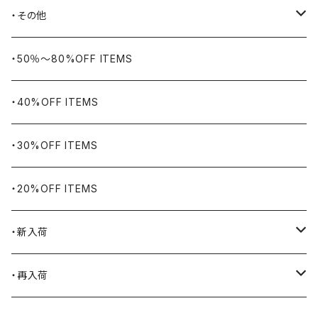
BIG BILL
バングル・ブレスレット
・その他
WORKERS BIGDAY
リング
ヴィンテージ
・50％〜80%OFF ITEMS
BHADUR
ネックレス・ペンダント
アウトドア用品
・40%OFF ITEMS
Bills KHAKIS
ピンズ・ブローチ
ナバホラグ・ビンテージラグ
・30%OFF ITEMS
BLUCO
腕時計
ブランケット
・20%OFF ITEMS
Blundstone
食品
・新入荷
BLACK JACK BOOTS
ライター
2026.7.31
・再入荷
BROTHERBRIDGE
ステッカー
2026.7.14
2026.8.5