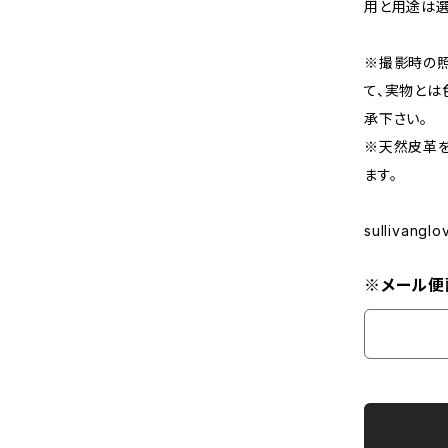
用と用途は選
※撮影時の
て、実物とは
承下さい。
※天然皮革
ます。
sullivangl
※メール便