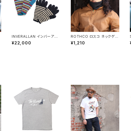
ー
INVERALLAN インバーアラ
ROTHCO ロスコ ネックゲイ
ー
ン ファイブフィンガーグロー
ター ECWCS POLYESTER
¥22,000
¥1,210
ブ 手袋 ハンドニット
NECK GAITERS 全5色