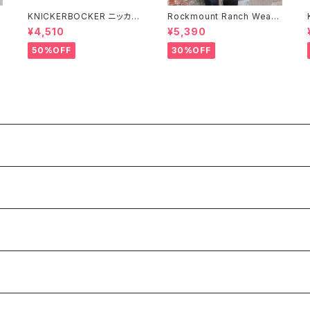
KNICKERBOCKER ニッカー
Rockmount Ranch Wear
C
ボッカー HEATHER GREY
ロックマウント ランチウェア R
¥4,510
¥5,390
袖
ハンプトン Tシャツ
ockmount Bronc Western
T-Shirt 半袖Tシャツ 全3色
50%OFF
30%OFF