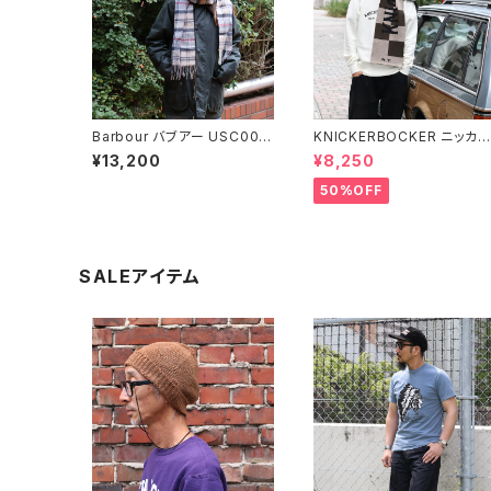
Barbour バブアー USC000
KNICKERBOCKER ニッカ
2 タータン ラムズウール カシ
ボッカー メリノチェックスカ
¥13,200
¥8,250
ミア マフラー 全8色
フ 全2色
50%OFF
SALEアイテム