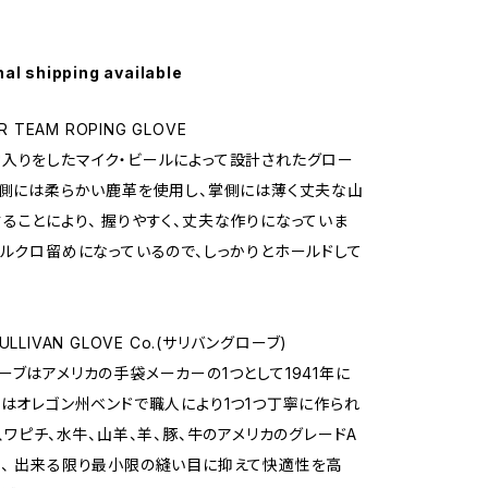
nal shipping available
R TEAM ROPING GLOVE
入りをしたマイク・ビールによって設計されたグロー
甲側には柔らかい鹿革を使用し、掌側には薄く丈夫な山
ることにより、 握りやすく、丈夫な作りになっていま
ベルクロ留めになっているので、しっかりとホールドして
LLIVAN GLOVE Co.(サリバングローブ)
ーブはアメリカの手袋メーカーの1つとして1941年に
在はオレゴン州ベンドで職人により1つ1つ丁寧に作られ
鹿、ワピチ、水牛、山羊、羊、豚、牛のアメリカのグレードA
、 出来る限り最小限の縫い目に抑えて快適性を高