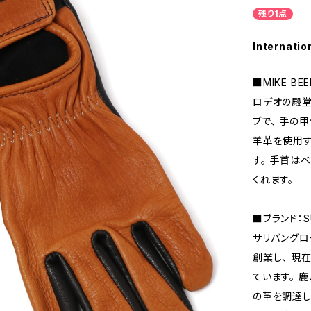
残り1点
Internatio
■MIKE BEE
ロデオの殿堂
ブで、 手の
羊革を使用す
す。 手首は
くれます。
■ブランド：SU
サリバングロ
創業し、 現
ています。 
の革を調達し