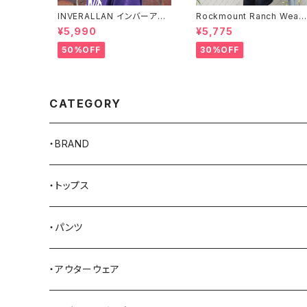
INVERALLAN インバーアラ
Rockmount Ranch Wear
ン 100%ピュアウール ニット
ロックマウント ランチウェア 
¥5,990
¥5,775
キャップ 全8色
hief Western T-Shirt 半
Tシャツ 全2色
50%OFF
30%OFF
CATEGORY
・BRAND
AKER
・トップス
Alden
Tシャツ
・パンツ
ALFONSO'S OF HOLLYWOOD LEATHER
シャツ
ジーンズ
・アウターウェア