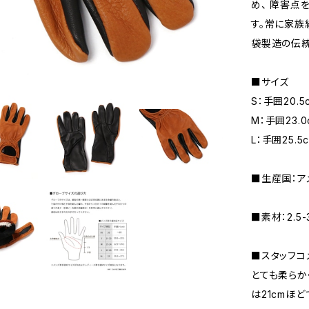
め、 障害点
す。常に家族
袋製造の伝統
■サイズ
S：手囲20.5
M：手囲23.0
L：手囲25.5
■生産国：ア
■素材：2.5
■スタッフコ
とても柔らか
は21cmほ