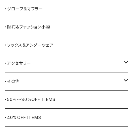
BATTLE LAKE
パーカー
ジャージ・スウェット
ボストンバッグ・ダッフルバッグ
サンダル
・グローブ＆マフラー
Barbour
ハーフパンツ・ショートパンツ
ヒップバッグ・ファニーパック
その他シューズ
・財布＆ファッション小物
BAYSIDE
ブリーフケース
シュー用品
・ソックス＆アンダーウェア
BELSTAFF
ツールバッグ
・アクセサリー
BIG BILL
バングル・ブレスレット
・その他
WORKERS BIGDAY
リング
ヴィンテージ
・50％〜80%OFF ITEMS
BHADUR
ネックレス・ペンダント
アウトドア用品
・40%OFF ITEMS