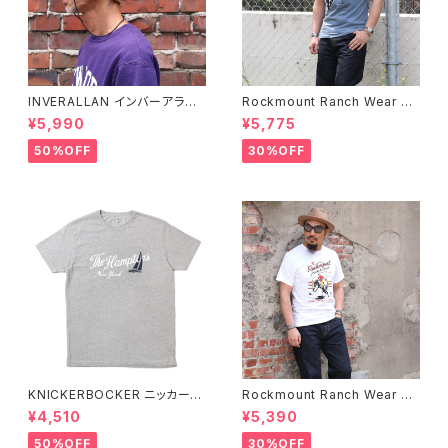
INVERALLAN インバーアラン 1
Rockmount Ranch Wear ロ
00%ピュアウール ニットキャッ
ックマウント ランチウェア Chie
¥5,990
¥5,775
プ 全8色
f Western T-Shirt 半袖Tシャ
ツ 全2色
50%OFF
30%OFF
KNICKERBOCKER ニッカーボ
Rockmount Ranch Wear ロ
ッカー HEATHER GREY ハン
ックマウント ランチウェア Rock
¥4,510
¥5,390
プトン Tシャツ
mount Bronc Western T-Sh
irt 半袖Tシャツ 全3色
50%OFF
30%OFF