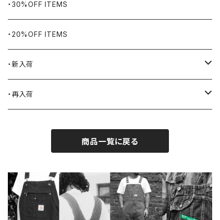
Bills KHAKIS
ピンズ・ブローチ
ナバホラグ・ビンテージラグ
・30%OFF ITEMS
BLUCO
腕時計
ブランケット
・20%OFF ITEMS
Blundstone
食品
・新入荷
BLACK JACK BOOTS
ライター
2026.7.31
・再入荷
BROTHERBRIDGE
ステッカー
2026.7.14
2026.8.5
商品一覧に戻る
BY ROBERT JAMES
インテリア
2026.7.9
2026.7.30
CAMBER
エプロン
2026.7.6
2026.7.23
Carhartt
バイク用品
2026.6.29
2026.6.27