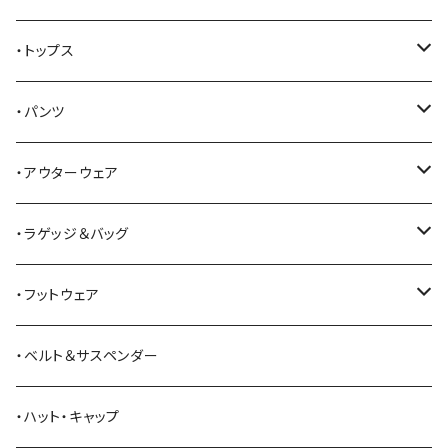
AKER
・トップス
Alden
Tシャツ
・パンツ
ALFONSO'S OF HOLLYWOOD LEATHER
シャツ
ジーンズ
・アウターウェア
All American Khakis
ベスト
ワークパンツ
コート
・ラゲッジ＆バッグ
American Optical
セーター
オーバーオール
ジャケット
トートバッグ
・フットウェア
ANDERSON BEAN BOOT CO.
スウェットシャツ
ミリタリーパンツ
ベスト
ショルダーバッグ
ブーツ
・ベルト＆サスペンダー
Bass Pro Shops
カーディガン
ツナギ
リュック・バックパック
スニーカー
・ハット・キャップ