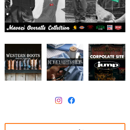
Collonil
ケア用品
2026.6.14
CONVERSE
本、写真集
CHIPPS COMPANY
眼鏡、サングラス
Crescent Down Works
DARN TOUGH VERMONT
Dickies
DULUTH PACK