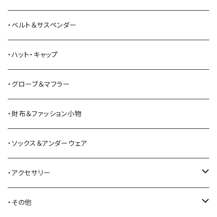
ANDERSON BEAN BOOT CO.
スウェットシャツ
ミリタリーパンツ
ベスト
ショルダーバッグ
ブーツ
・ベルト＆サスペンダー
Bass Pro Shops
カーディガン
ツナギ
リュック・バックパック
スニーカー
・ハット・キャップ
BATTLE LAKE
パーカー
ジャージ・スウェット
ボストンバッグ・ダッフルバッグ
サンダル
・グローブ＆マフラー
Barbour
ハーフパンツ・ショートパンツ
ヒップバッグ・ファニーパック
その他シューズ
・財布＆ファッション小物
BAYSIDE
ブリーフケース
シュー用品
・ソックス＆アンダーウェア
BELSTAFF
ツールバッグ
・アクセサリー
BIG BILL
バングル・ブレスレット
・その他