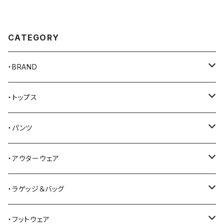
CATEGORY
・BRAND
AKER
・トップス
Alden
Tシャツ
・パンツ
ALFONSO'S OF HOLLYWOOD LEATHER
シャツ
ジーンズ
・アウターウェア
All American Khakis
ベスト
ワークパンツ
コート
・ラゲッジ＆バッグ
American Optical
セーター
オーバーオール
ジャケット
トートバッグ
・フットウェア