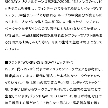
BIGDAYオリジナルジーンズ第2弾の200R。 13.5オンスのセルビ
ッチデニムを使用し、 ヴィンテージでみられる隠しリベットやV字
ステッチ、中盛りループと呼ばれる ループの中央部分が膨らんだ
ベルトループなどのを取り込み細部にまで拘ったジーンズです。
ベーシックなデザインなので、流行にとらわれないどこか懐かし
い雰囲気。 今回は左綾特徴の生地表面がフラットでソフト感もあ
る雰囲気もお楽しみください。 今回の生地で生産は終了となって
おります。
■ブランド：WORKERS BIGDAY（ビッグデイ）
1930年代～1970年代までのアメリカンワークウェアを参考にし、
機能美はそのままに現代に適応した本格的なワークウェアを作
っています。生地は国内の高品質なモノ（時にはデッドストック生
地）を使い戦前からワークウェアを作っていた国内の工場などで
生産しています。ブランド名の ”BIG DAY” は、毎日が特別な日で
毎日着用する服だからこそ飾らない男らしい高品質な服を着て