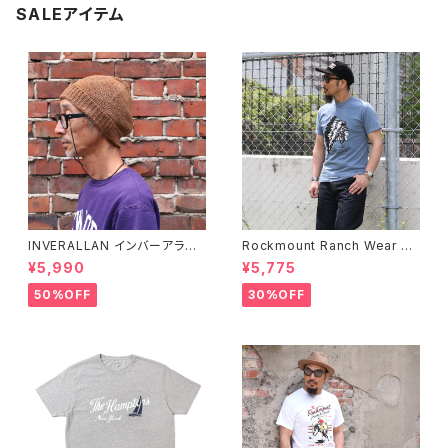
SALEアイテム
INVERALLAN インバーアラン 1
Rockmount Ranch Wear ロ
00%ピュアウール ニットキャッ
ックマウント ランチウェア Chie
¥5,990
¥5,775
プ 全8色
f Western T-Shirt 半袖Tシャ
ツ 全2色
50%OFF
30%OFF