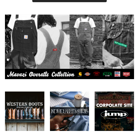
BY ROBERT JAMES
インテリア
2026.7.9
2026.8.5
CAMBER
エプロン
2026.7.6
2026.7.30
Carhartt
バイク用品
2026.6.29
2026.7.23
Collonil
ケア用品
2026.6.27
CONVERSE
本、写真集
CHIPPS COMPANY
眼鏡、サングラス
Crescent Down Works
DARN TOUGH VERMONT