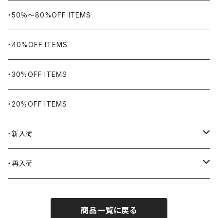
WORKERS BIGDAY
リング
ヴィンテージ
・50％〜80%OFF ITEMS
BHADUR
ネックレス・ペンダント
アウトドア用品
・40%OFF ITEMS
Bills KHAKIS
ピンズ・ブローチ
ナバホラグ・ビンテージラグ
・30%OFF ITEMS
BLUCO
腕時計
ブランケット
・20%OFF ITEMS
Blundstone
食品
・新入荷
BLACK JACK BOOTS
ライター
2026.7.31
・再入荷
BROTHERBRIDGE
ステッカー
2026.7.14
2026.8.8
商品一覧に戻る