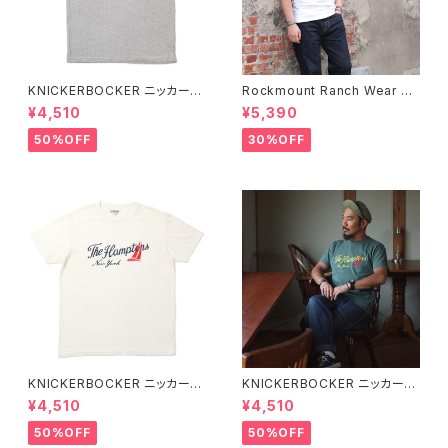
KNICKERBOCKER ニッカーボ
Rockmount Ranch Wear ロ
ッカー HEATHER GREY ハン
ックマウント ランチウェア Rock
¥4,510
¥5,390
プトン Tシャツ
mount Bronc Western T-Sh
irt 半袖Tシャツ 全3色
50%OFF
30%OFF
KNICKERBOCKER ニッカーボ
KNICKERBOCKER ニッカーボ
ッカー MILK ハンプトン Tシャ
ッカー GREEN ハンプトン Tシ
¥4,510
¥4,510
ツ
ャツ
50%OFF
50%OFF