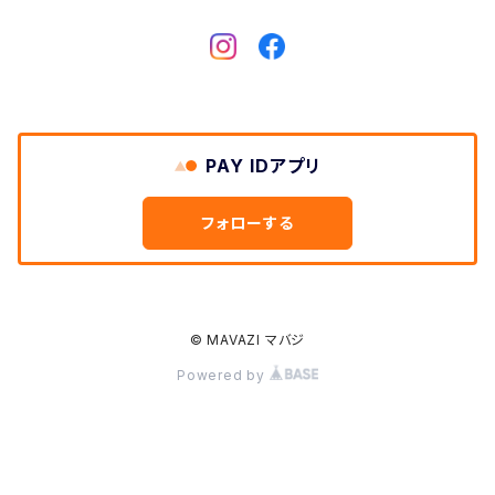
Dickies
DULUTH PACK
PAY IDアプリ
Easymoc
フォローする
FERNAND LEATHER
FILSON
© MAVAZI マバジ
Powered by
FOX RIVER
FULL COUNT