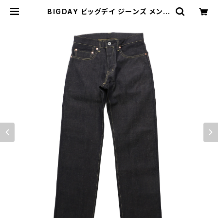
BIGDAY ビッグデイ ジーンズ メンズ
13.5oz 5ポケット左綾ジーンズ レギ
ュラーストレート LIMITED 日本製
大きいサイズ #200R 岡山デニム |
MAVAZI マバジ