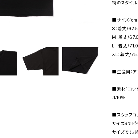
特のスタイル
■サイズ(cm
S：着丈/62.5
M：着丈/67.0
L ：着丈/71.
XL：着丈/75.
■生産国：ア
■素材：コット
ル10％
■スタッフコメ
サイズSでピ
サイズです。