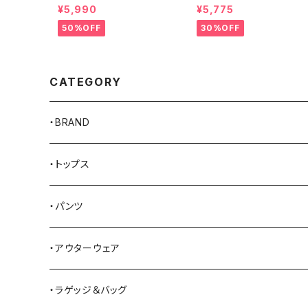
ン 100%ピュアウール ニット
ロックマウント ランチウェア 
¥5,990
¥5,775
キャップ 全8色
hief Western T-Shirt 半
Tシャツ 全2色
50%OFF
30%OFF
CATEGORY
・BRAND
AKER
・トップス
Alden
Tシャツ
・パンツ
ALFONSO'S OF HOLLYWOOD LEATHER
シャツ
ジーンズ
・アウターウェア
All American Khakis
ベスト
ワークパンツ
コート
・ラゲッジ＆バッグ