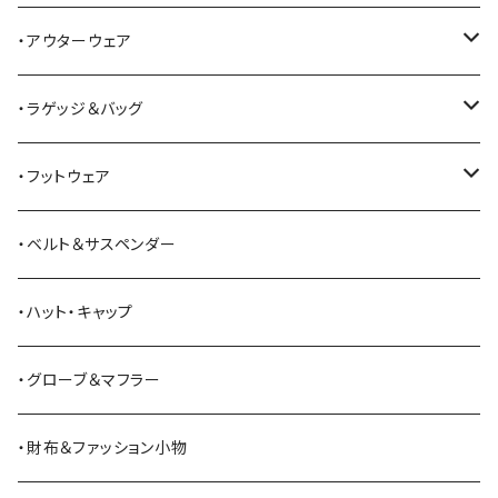
ALFONSO'S OF HOLLYWOOD LEATHER
シャツ
ジーンズ
・アウターウェア
All American Khakis
ベスト
ワークパンツ
コート
・ラゲッジ＆バッグ
American Optical
セーター
オーバーオール
ジャケット
トートバッグ
・フットウェア
ANDERSON BEAN BOOT CO.
スウェットシャツ
ミリタリーパンツ
ベスト
ショルダーバッグ
ブーツ
・ベルト＆サスペンダー
Bass Pro Shops
カーディガン
ツナギ
リュック・バックパック
スニーカー
・ハット・キャップ
BATTLE LAKE
パーカー
ジャージ・スウェット
ボストンバッグ・ダッフルバッグ
サンダル
・グローブ＆マフラー
Barbour
ハーフパンツ・ショートパンツ
ヒップバッグ・ファニーパック
その他シューズ
・財布＆ファッション小物