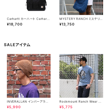
Carhartt カーハート Carhartt
MYSTERY RANCH ミステリー
カーハート CT0351 14 Inch 2
ランチ BINDLE 20 ビンドル シ
¥18,700
¥13,750
5 Pocket Heavyweight To
ョルダーバッグ トートバッグ 全3
ol Bag レガシーツールバッグ
色
全2色
SALEアイテム
INVERALLAN インバーアラン 1
Rockmount Ranch Wear ロ
00%ピュアウール ニットキャッ
ックマウント ランチウェア Chie
¥5,990
¥5,775
プ 全8色
f Western T-Shirt 半袖Tシャ