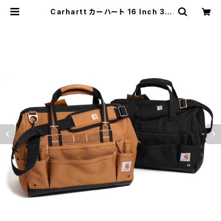
Carhartt カーハート 16 Inch 30
Pocket Heavyweight Tool Bag
レガシーツールバッグ 撥水 工具入れ
道具入れ | MAVAZI マバジ