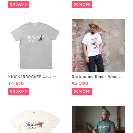
ツ 全2色
50%OFF
30%OFF
KNICKERBOCKER ニッカーボ
Rockmount Ranch Wear ロ
ッカー HEATHER GREY ハン
ックマウント ランチウェア Rock
¥4,510
¥5,390
プトン Tシャツ
mount Bronc Western T-Sh
irt 半袖Tシャツ 全3色
50%OFF
30%OFF