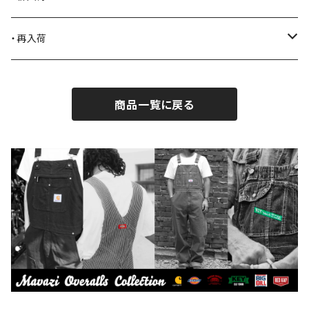
BLACK JACK BOOTS
ライター
2026.7.31
・再入荷
BROTHERBRIDGE
ステッカー
2026.7.14
2026.8.5
商品一覧に戻る
BY ROBERT JAMES
インテリア
2026.7.9
2026.7.30
CAMBER
エプロン
2026.7.6
2026.7.23
Carhartt
バイク用品
2026.6.29
2026.6.27
Collonil
ケア用品
2026.6.14
CONVERSE
本、写真集