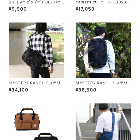
BIG DAY ビッグデイ BIGDAY
carhartt カーハート CB0501
DENIM UTILITY BAG デニム
35L Classic Duffel ダッフル
¥9,900
¥17,050
ユーティリティバッグ ショルダー
バッグ 全3色
日本製 岡山デニム
MYSTERY RANCH ミステリー
MYSTERY RANCH ミステリー
ランチ MYSTERY RANCH ミ
ランチ 3 Way 27 Expandabl
¥34,100
¥38,500
ステリーランチ 3 Way 18 Exp
e Briefcase 3ウェイ バックパ
andable Briefcase 3ウェイ
ック ショルダーバッグ ブリーフ
バックパック ショルダーバッグ ブ
ケース
リーフケース