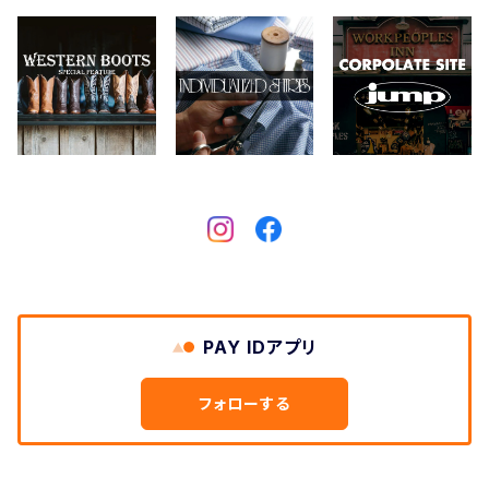
CHIPPS COMPANY
眼鏡、サングラス
Crescent Down Works
DARN TOUGH VERMONT
Dickies
DULUTH PACK
PAY IDアプリ
Easymoc
フォローする
FERNAND LEATHER