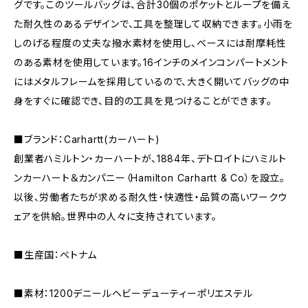
グです。このツールバッグは、合計30個のポケットとループを備え
た耐久性のあるデザインで、工具を整理して収納できます。小雨を
しのげる程度の丈夫な撥水素材を使用し、ベースには耐摩耗性
のある素材を使用しています。16インチのメインコンパートメント
にはメタルフレームを採用しているので、大きく開いてバッグの中
身をすぐに確認でき、目的の工具を見つけることができます。
■ブランド：Carhartt(カーハート)
創業者ハミルトン・カーハートが、1884年、デトロイトにハミルト
ンカーハート＆カンパニー（Hamilton Carhartt & Co）を設立。
以後、労働者たちが求める耐久性・快適性・品質の高いワークウ
ェアを供給。世界中の人々に支持されています。
■生産国：ベトナム
■素材：1200デニールヘビーデューティーポリエステル