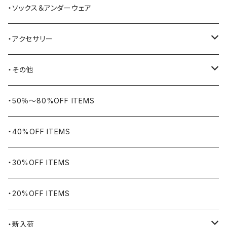
BAYSIDE
ブリーフケース
シュー用品
・ソックス＆アンダーウェア
BELSTAFF
ツールバッグ
・アクセサリー
BIG BILL
バングル・ブレスレット
・その他
WORKERS BIGDAY
リング
ヴィンテージ
・50％〜80%OFF ITEMS
BHADUR
ネックレス・ペンダント
アウトドア用品
・40%OFF ITEMS
Bills KHAKIS
ピンズ・ブローチ
ナバホラグ・ビンテージラグ
・30%OFF ITEMS
BLUCO
腕時計
ブランケット
・20%OFF ITEMS
Blundstone
食品
・新入荷